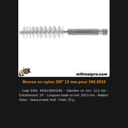
Brosse en nylon 3/8" 12 mm pour 340.0010
- Code EAN: 4042146593196 - Diamètre en mm: 12,0 mm -
Entraînement: 14" - Longueur totale en mm: 100.0 mm - Matière:
Nylon - Statut produit: Actif - Poids: 15 g