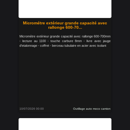
Micrométre extérieur grande capacité avec
rallonge 600-70...
Micrométre extérieur grande capacité avec rallonge 600-700mm
- lecture au 1100 - touche carbure 8mm - livre avec jauge
d'etalonnage - coffret - berceau tubulaire en acier avec isolant
10/07/2026 00:00
Outillage auto moco camion