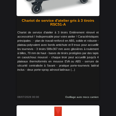
Chariot de service d'atelier gris à 3 tiroirs
RSC51-A
Chariot de service d'atelier à 3 tiroirs Entièrement rénové et
accessoirisé ! Indispensable pour votre atelier ! Caractéristiques
principales : - plan de travail renforcé en ABS, solide et robuste -
plateau polyvalent avec bords antichute et 8 trous pour accueillir
les tournevis - 3 tiroirs 588x367 mm avec glissières à roulement
à billes, 70 mm de haut - bases de tiroirs protégées par des tapis
en caoutchouc moussé - chaque tiroir peut accueillir jusqu'à 4
plateaux thermoformés en mousse EVA ou ABS - serrure de
sécurité centralisée à l'avant - pratique porte-tournevis latéral
inclus - deux porte-spray aérosol latéraux (...)
08/07/2026 00:00
Outillage auto moco camion