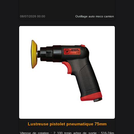
08/07/2026 00:00
Outillage auto moco camion
Lustreuse pistolet pneumatique 75mm
Vitesse de rotation : 2 100 trmin arbre de sortie : 516-24m