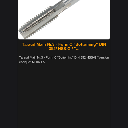
Taraud Main Nr.3 - Form C "Bottoming" DIN
352/ HSS-G / "...
Taraud Main Nr.3 - Form C "Bottoming" DIN 352 HSS-G "version
conique" M 10x1.5