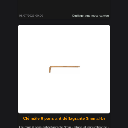
08/07/2026 00:00
Outillage auto moco camion
Clé mâle 6 pans antidéflagrante 3mm al-br
Clé mâle 6 pans antidéflagrante 3mm - alliage aluminiumbronze -