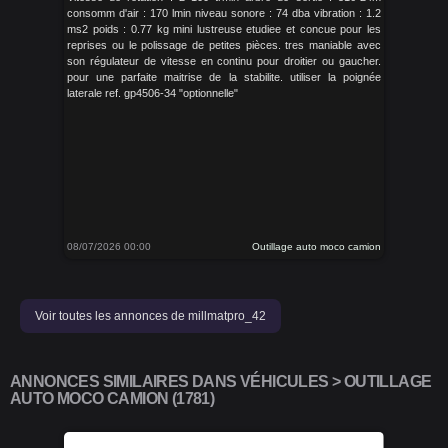
consomm d'air : 170 lmin niveau sonore : 74 dba vibration : 1.2
ms2 poids : 0.77 kg mini lustreuse etudiee et concue pour les
reprises ou le polissage de petites pièces. tres maniable avec
son régulateur de vitesse en continu pour droitier ou gaucher.
pour une parfaite maitrise de la stabilite. utiliser la poignée
laterale ref. gp4506-34 "optionnelle"
08/07/2026 00:00
Outillage auto moco camion
Voir toutes les annonces de millmatpro_42
ANNONCES SIMILAIRES DANS VÉHICULES > OUTILLAGE
AUTO MOCO CAMION (1781)