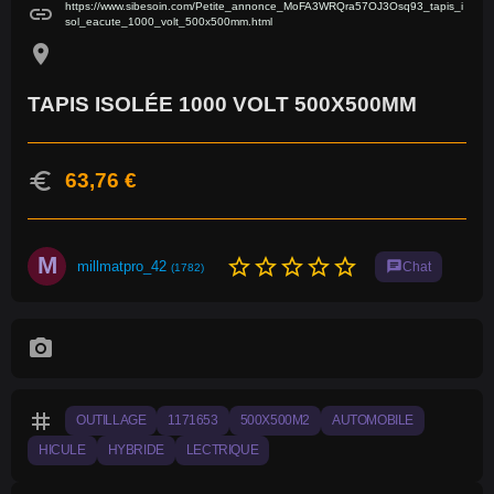
https://www.sibesoin.com/Petite_annonce_MoFA3WRQra57OJ3Osq93_tapis_i
link
sol_eacute_1000_volt_500x500mm.html
location_on
TAPIS ISOLÉE 1000 VOLT 500X500MM
euro
63,76 €
M
star_border
star_border
star_border
star_border
star_border
millmatpro_42
chat
Chat
(1782)
photo_camera
tag
OUTILLAGE
1171653
500X500M2
AUTOMOBILE
HICULE
HYBRIDE
LECTRIQUE