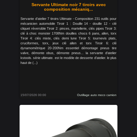
Servante Ultimate noir 7 tiroirs avec
composition mécaniq...
Servante d'atelier 7 tiroirs Ultimate - Composition 231 outils pour
mécanicien automobile Tiroir 1 : Douille 14 - douille 12 - clé
cliquet réversible Tiroir 2: pinces, martellerie, clés pipes Tiroir 3:
clé à choc monster 1708Nm douilles chocs 6 pans, allen, torx
Tiroir 4: clés mixte, clés demi lune Tiroir 5: tournevis plats,
cruciformes, torx, jeux clé allen et torx Tiroir 6: clé
dynamométrique 20-200Nm essentiel démontage pneus tire
valve, démonte obus, démonte pneus... la servante d'atelier
kstools. série ultimate. est le modèle de desserte d'atelier. le plus
haut de (...)
15/07/2026 00:00
Outillage auto moco camion