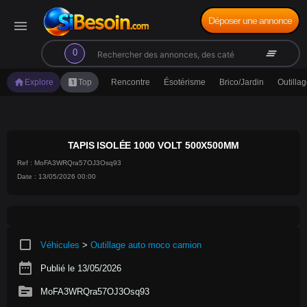
Déposer une annonce
menu
search
clear_all
0
home
looks_one
Explore
Top
Rencontre
Ésotérisme
Brico/Jardin
Outilla
TAPIS ISOLÉE 1000 VOLT 500X500MM
Ref : MoFA3WRQra57OJ3Osq93
Date : 13/05/2026 00:00
crop_square
Véhicules
>
Outillage auto moco camion
date_range
Publié le 13/05/2026
source
MoFA3WRQra57OJ3Osq93