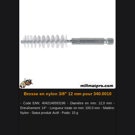
Brosse en nylon 3/8" 12 mm pour 340.0010
- Code EAN: 4042146593196 - Diamètre en mm: 12,0 mm -
Entraînement: 14" - Longueur totale en mm: 100.0 mm - Matière:
Nylon - Statut produit: Actif - Poids: 15 g