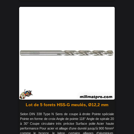
Lot de 5 forets HSS-G meulés, Ø12,2 mm
Selon DIN 338 Type N Sens de coupe à droite Pointe spéciale
Pointe en forme de croix Angle de pointe 118° Angle de spirale 20
à 30° Coupe circulaire très précise Surface polie Acier haute
performance Pour acier et alliage d'une dureté jusqu'à 900 Nmm²
comme le bronze, le laiton, certains alliages d'aluminium,