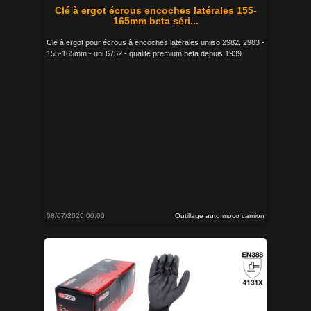
Clé à ergot écrous encoches latérales 155-
165mm beta séri...
Clé à ergot pour écrous à encoches latérales uniiso 2982. 2983 -
155-165mm - uni 6752 - qualité premium beta depuis 1939
08/07/2026 00:00
Outillage auto moco camion