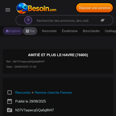
Déposer une annonce
menu
search
clear_all
0
home
looks_one
Explore
Top
Rencontre
Ésotérisme
Brico/Jardin
Outilla
AMITIÉ ET PLUS LE HAVRE (76600)
Ref : N37V7arpecqGQa6q8hH7
Date : 29/08/2025 17:36
crop_square
Rencontre
>
Homme cherche Femme
date_range
Publié le 29/08/2025
source
N37V7arpecqGQa6q8hH7