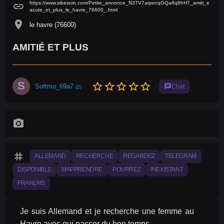
https://www.sibesoin.com/Petite_annonce_N37V7arpecqGQa6q8hH7_amiti_e
link
acute_et_plus_le_havre_76600_.html
location_on
le havre (76600)
AMITIÉ ET PLUS
S
star_border
star_border
star_border
star_border
star_border
Softmo_69a7
chat
Chat
(2)
photo_camera
tag
ALLEMAND
RECHERCHE
REGARDEZ
TELEGRAM
DISPONIBLE
MAPPRENDRE
POURREZ
INEXISTANT
FRANçAIS
Je suis Allemand et je recherche une femme au 
Havre avec qui passer du bon temps.