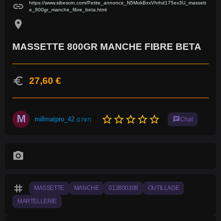
https://www.sibesoin.com/Petite_annonce_N5MokBxxVhrhd175ex3U_massett
link
e_800gr_manche_fibre_beta.html
location_on
MASSETTE 800GR MANCHE FIBRE BETA
euro
27,60 €
M
star_border
star_border
star_border
star_border
star_border
millmatpro_42
chat
Chat
(1797)
photo_camera
tag
MASSETTE
MANCHE
013800308
OUTILLAGE
MARTELLERIE