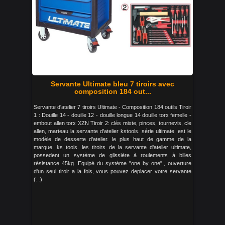
Servante Ultimate bleu 7 tiroirs avec
composition 184 out...
Servante d'atelier 7 tiroirs Ultimate - Composition 184 outils Tiroir
1 : Douille 14 - douille 12 - douille longue 14 douille torx femelle -
embout allen torx XZN Tiroir 2: clés mixte, pinces, tournevis, cle
allen, marteau la servante d'atelier kstools. série ultimate. est le
modèle de desserte d'atelier. le plus haut de gamme de la
marque. ks tools. les tiroirs de la servante d'atelier ultimate,
possedent un système de glissière à roulements à billes
résistance 45kg. Equipé du système "one by one"., ouverture
d'un seul tiroir a la fois, vous pouvez deplacer votre servante
(...)