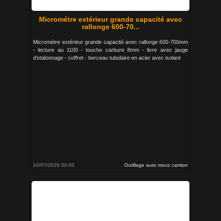
Micrométre extérieur grande capacité avec
rallonge 600-70...
Micrométre extérieur grande capacité avec rallonge 600-700mm
- lecture au 1100 - touche carbure 8mm - livre avec jauge
d'etalonnage - coffret - berceau tubulaire en acier avec isolant
10/07/2026 00:00
Outillage auto moco camion