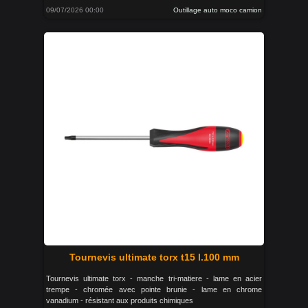
09/07/2026 00:00
Outillage auto moco camion
Tournevis ultimate torx t15 l.100 mm
Tournevis ultimate torx - manche tri-matiere - lame en acier
trempe - chromée avec pointe brunie - lame en chrome
vanadium - résistant aux produits chimiques