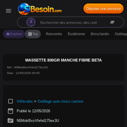
Déposer une annonce
menu
search
clear_all
0
home
looks_one
Explore
Top
Rencontre
Ésotérisme
Brico/Jardin
Outilla
MASSETTE 800GR MANCHE FIBRE BETA
Ref : N5MokBxxVhrhd175ex3U
Date : 12/05/2026 00:00
crop_square
Véhicules
>
Outillage auto moco camion
date_range
Publié le 12/05/2026
source
N5MokBxxVhrhd175ex3U