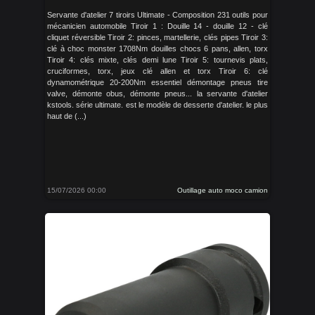
Servante d'atelier 7 tiroirs Ultimate - Composition 231 outils pour
mécanicien automobile Tiroir 1 : Douille 14 - douille 12 - clé
cliquet réversible Tiroir 2: pinces, martellerie, clés pipes Tiroir 3:
clé à choc monster 1708Nm douilles chocs 6 pans, allen, torx
Tiroir 4: clés mixte, clés demi lune Tiroir 5: tournevis plats,
cruciformes, torx, jeux clé allen et torx Tiroir 6: clé
dynamométrique 20-200Nm essentiel démontage pneus tire
valve, démonte obus, démonte pneus... la servante d'atelier
kstools. série ultimate. est le modèle de desserte d'atelier. le plus
haut de (...)
15/07/2026 00:00
Outillage auto moco camion