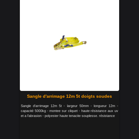
Sangle d'arrimage 12m 5t doigts soudes
Sangle d'arrimage 12m 5t - largeur 50mm - longueur 12m -
capacité 5000kg - montee sur cliquet - haute résistance aux uv
et a l'abrasion - polyester haute tenacite souplesse. résistance