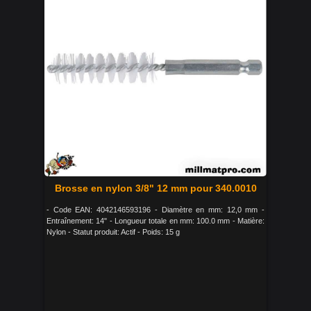
Brosse en nylon 3/8" 12 mm pour 340.0010
- Code EAN: 4042146593196 - Diamètre en mm: 12,0 mm -
Entraînement: 14" - Longueur totale en mm: 100.0 mm - Matière:
Nylon - Statut produit: Actif - Poids: 15 g