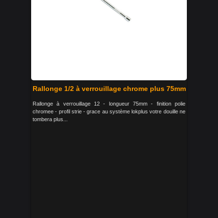
Rallonge 1/2 à verrouillage chrome plus 75mm
Rallonge à verrouillage 12 - longueur 75mm - finition polie
chromee - profil strie - grace au système lokplus votre douille ne
tombera plus...