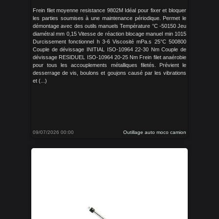
Frein filet moyenne resistance 9802M Idéal pour fixer et bloquer
les parties soumises à une maintenance périodique. Permet le
démontage avec des outils manuels Température °C -50150 Jeu
diamétral mm 0,15 Vitesse de réaction blocage manuel min 1015
Durcissement fonctionnel h 3-6 Viscosité mPa.s 25°C 500800
Couple de dévissage INITIAL ISO-10964 22-30 Nm Couple de
dévissage RESIDUEL ISO-10964 20-25 Nm Frein filet anaérobie
pour tous les accouplements métalliques filetés. Prévient le
desserrage de vis, boulons et goujons causé par les vibrations
et (...)
09/07/2026 00:00
Outillage auto moco camion