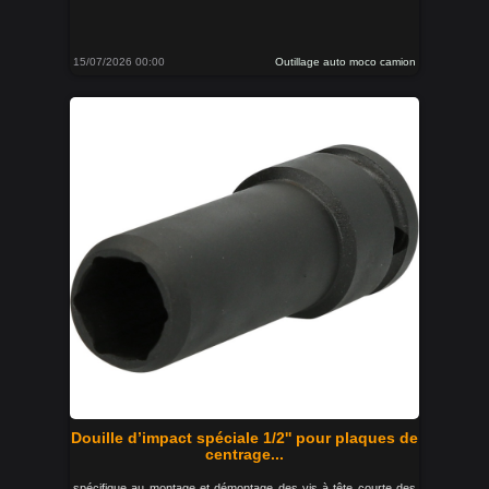
15/07/2026 00:00
Outillage auto moco camion
Douille d’impact spéciale 1/2'' pour plaques de
centrage...
spécifique au montage et démontage des vis à tête courte des