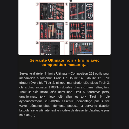
Servante Ultimate noir 7 tiroirs avec
composition mécaniq...
Servante d'atelier 7 tiroirs Ultimate - Composition 231 outils pour
mécanicien automobile Tiroir 1 : Douille 14 - douille 12 - clé
cliquet réversible Tiroir 2: pinces, martellerie, clés pipes Tiroir 3:
clé à choc monster 1708Nm douilles chocs 6 pans, allen, torx
Tiroir 4: clés mixte, clés demi lune Tiroir 5: tournevis plats,
cruciformes, torx, jeux clé allen et torx Tiroir 6: clé
dynamométrique 20-200Nm essentiel démontage pneus tire
valve, démonte obus, démonte pneus... la servante d'atelier
kstools. série ultimate. est le modèle de desserte d'atelier. le plus
haut de (...)