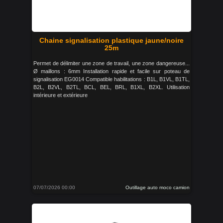
Chaine signalisation plastique jaune/noire
25m
Permet de délimiter une zone de travail, une zone dangereuse...
Ø maillons : 6mm Installation rapide et facile sur poteau de
signalisation EG0014 Compatible habilitations : B1L, B1VL, B1TL,
B2L, B2VL, B2TL, BCL, BEL, BRL, B1XL, B2XL. Utilisation
intérieure et extérieure
07/07/2026 00:00
Outillage auto moco camion