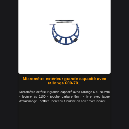
Micrométre extérieur grande capacité avec
rallonge 600-70...
Micrométre extérieur grande capacité avec rallonge 600-700mm
- lecture au 1100 - touche carbure 8mm - livre avec jauge
d'etalonnage - coffret - berceau tubulaire en acier avec isolant