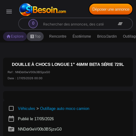
Déposer une annonce
menu
search
clear_all
0
home
looks_one
Explore
Top
Rencontre
Ésotérisme
Brico/Jardin
Outilla
DOUILLE À CHOCS LONGUE 1" 46MM BETA SÉRIE 729L
Ref : NNDdr0ieV00b3BSjzsG0
Date : 17/05/2026 00:00
crop_square
Véhicules
>
Outillage auto moco camion
date_range
Publié le 17/05/2026
source
NNDdr0ieV00b3BSjzsG0