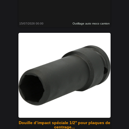
15/07/2026 00:00
Outillage auto moco camion
Douille d’impact spéciale 1/2'' pour plaques de
centrage...