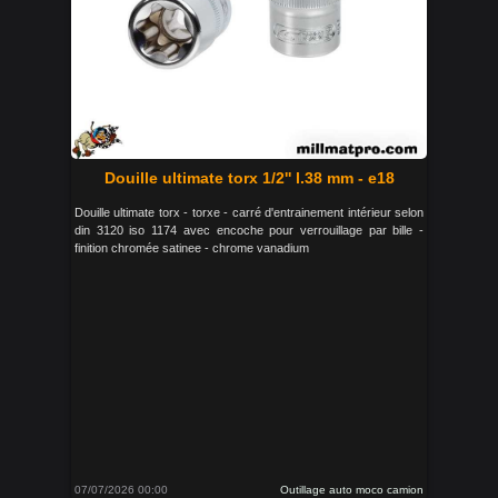
Douille ultimate torx 1/2'' l.38 mm - e18
Douille ultimate torx - torxe - carré d'entrainement intérieur selon
din 3120 iso 1174 avec encoche pour verrouillage par bille -
finition chromée satinee - chrome vanadium
07/07/2026 00:00
Outillage auto moco camion