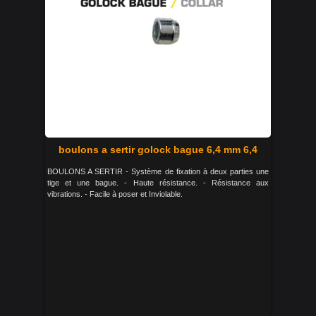
boulons a sertir golock bague 6,4 mm 6,4
BOULONS A SERTIR - Système de fixation à deux parties une
tige et une bague. - Haute résistance. - Résistance aux
vibrations. - Facile à poser et Inviolable.