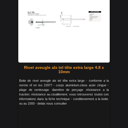
Rivet aveugle alx tel tête extra large 4.8 x
10mm
Boite de rivet aveugle alx tel tête extra large - conforme a la
norme nf en iso 15977 - corps aluminium.clous acier zingue -
plage de sertissage. diamètre de perçage .résistance a la
traction. résistance au cisaillement. vous retrouverez toutes ces
informations dans la fiche technique - conditionement a la boite.
ou au 1000 - delais nous consulter