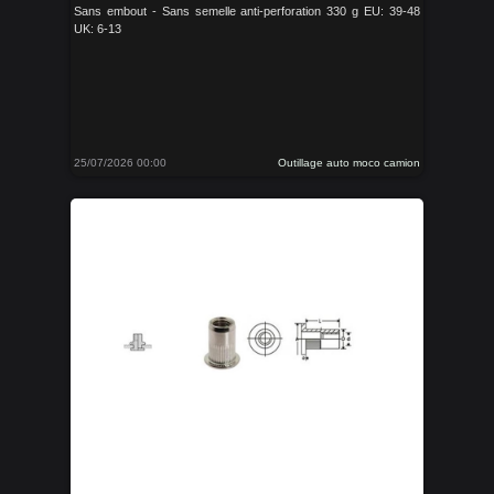
Sans embout - Sans semelle anti-perforation 330 g EU: 39-48
UK: 6-13
25/07/2026 00:00
Outillage auto moco camion