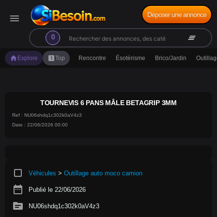
Déposer une annonce
menu
search
clear_all
0
home
looks_one
Explore
Top
Rencontre
Ésotérisme
Brico/Jardin
Outilla
TOURNEVIS 6 PANS MÂLE BETAGRIP 3MM
Ref : NU06shdq1c302k0aV4z3
Date : 22/06/2026 00:00
crop_square
Véhicules
>
Outillage auto moco camion
date_range
Publié le 22/06/2026
source
NU06shdq1c302k0aV4z3