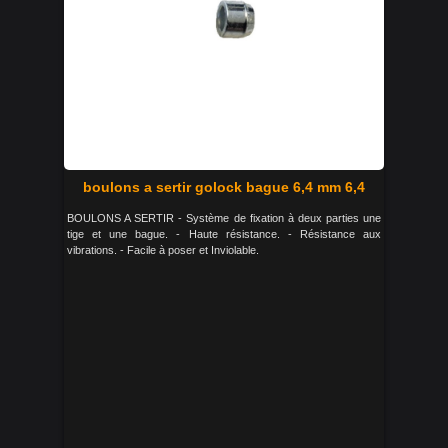
boulons a sertir golock bague 6,4 mm 6,4
BOULONS A SERTIR - Système de fixation à deux parties une
tige et une bague. - Haute résistance. - Résistance aux
vibrations. - Facile à poser et Inviolable.