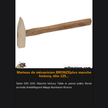
Marteau de mécanicien BRONZEplus manche
hickory, tête 125...
Selon DIN 1041 Manche hickory Table et panne polies Bords
arrondis Antidéflagrant Alliage Aluminium-Bronze