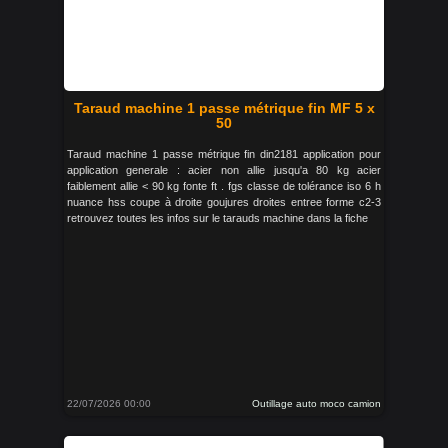
Taraud machine 1 passe métrique fin MF 5 x
50
Taraud machine 1 passe métrique fin din2181 application pour
application generale : acier non allie jusqu'a 80 kg acier
faiblement allie < 90 kg fonte ft . fgs classe de tolérance iso 6 h
nuance hss coupe à droite goujures droites entree forme c2-3
retrouvez toutes les infos sur le tarauds machine dans la fiche
22/07/2026 00:00
Outillage auto moco camion