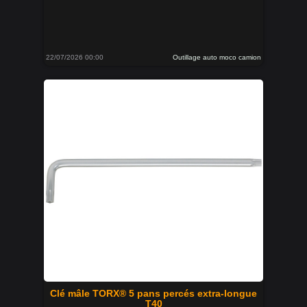
22/07/2026 00:00
Outillage auto moco camion
Clé mâle TORX® 5 pans percés extra-longue
T40