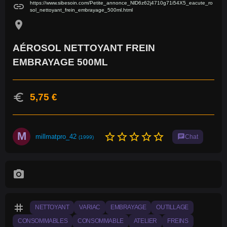
https://www.sibesoin.com/Petite_annonce_NlD6z62j4710g71i54X5_eacute_ro
link
sol_nettoyant_frein_embrayage_500ml.html
location_on
AÉROSOL NETTOYANT FREIN
EMBRAYAGE 500ML
euro
5,75 €
M
star_border
star_border
star_border
star_border
star_border
millmatpro_42
chat
Chat
(1999)
photo_camera
tag
NETTOYANT
VARIAC
EMBRAYAGE
OUTILLAGE
CONSOMMABLES
CONSOMMABLE
ATELIER
FREINS