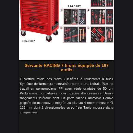
Servante RACING 7 tiroirs équipée de 187
outils
Ouverture totale des tiroirs Glissières à roulements à billes
Système de fermeture centralisée par serrure latérale Plan de
travail en polypropylène PP avec règle graduée de 50 cm
Perforations normalisées pour fixation d'accessoires Divers
rangements latéraux dont un porte-flacons amovible Double
poignée de manoeuvre intégrée au plateau 4 roues robustes Ø
125 mm dont 2 directionnelles avec frein Tapis mousse dans
chaque tiroir