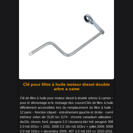
Clé pour filtre à huile moteur diesel double
arbre a came
Clé de filtre à huile pour moteur diesel à double arbres à cames -
pour le démontage et le montage des couverClés de filtre à huile
difficilement accessibles lors du remplacement du filtre à huile -
12 pans - fonction cliquet - entraînement gauche et droite - carré
intérieur selon din 3120 iso 1174 - chrome vanadium utilisation :
dw10c citroen. ford. peugeot 2.0 l duratorq-tdci hdi: peugeot 308
2.0 hdi 163cv > 2011. 3008 2.0 16v hdi 163cv > juillet 2009. 5008
2.0 hdi 163cv > decembre 2009. 407 2.0 hdi 163 cv 2010-2011.