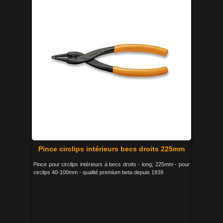
Pince circlips intérieurs becs droits 225mm
Pince pour circlips intérieurs à becs droits - long; 225mm - pour
circlips 40-100mm - qualité premium beta depuis 1939