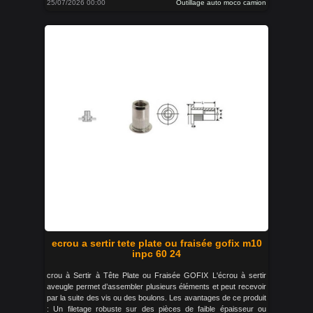
25/07/2026 00:00
Outillage auto moco camion
ecrou a sertir tete plate ou fraisée gofix m10
inpc 60 24
crou à Sertir à Tête Plate ou Fraisée GOFIX L'écrou à sertir
aveugle permet d’assembler plusieurs éléments et peut recevoir
par la suite des vis ou des boulons. Les avantages de ce produit
: Un filetage robuste sur des pièces de faible épaisseur ou