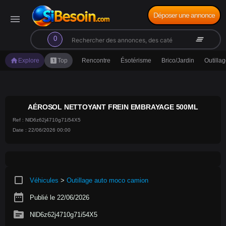
Déposer une annonce
menu
search
clear_all
0
home
looks_one
Explore
Top
Rencontre
Ésotérisme
Brico/Jardin
Outilla
AÉROSOL NETTOYANT FREIN EMBRAYAGE 500ML
Ref : NlD6z62j4710g71i54X5
Date : 22/06/2026 00:00
crop_square
Véhicules
>
Outillage auto moco camion
date_range
Publié le 22/06/2026
source
NlD6z62j4710g71i54X5