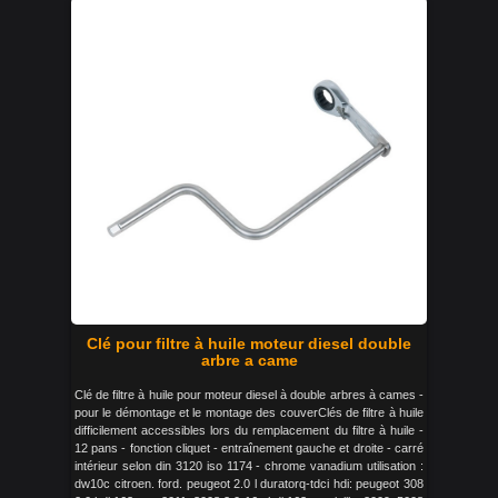
Clé pour filtre à huile moteur diesel double
arbre a came
Clé de filtre à huile pour moteur diesel à double arbres à cames -
pour le démontage et le montage des couverClés de filtre à huile
difficilement accessibles lors du remplacement du filtre à huile -
12 pans - fonction cliquet - entraînement gauche et droite - carré
intérieur selon din 3120 iso 1174 - chrome vanadium utilisation :
dw10c citroen. ford. peugeot 2.0 l duratorq-tdci hdi: peugeot 308