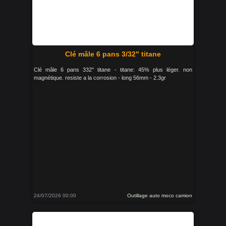
Clé mâle 6 pans 3/32" titane
Clé mâle 6 pans 332" titane - titane: 45% plus léger. non
magnétique. resiste a la corrosion - long 56mm - 2.3gr
24/07/2026 00:00
Outillage auto moco camion