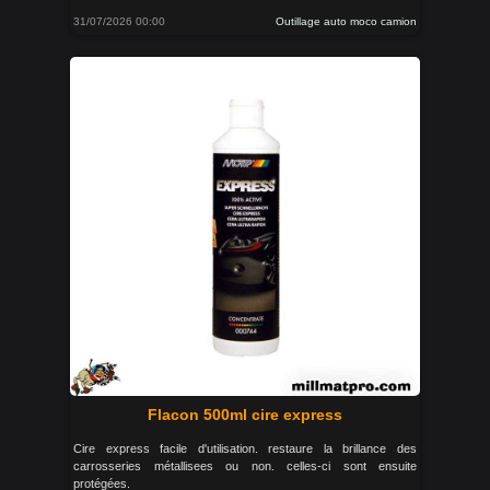
31/07/2026 00:00
Outillage auto moco camion
Flacon 500ml cire express
Cire express facile d'utilisation. restaure la brillance des
carrosseries métallisees ou non. celles-ci sont ensuite
protégées.