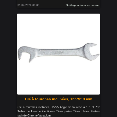
31/07/2026 00:00
Outillage auto moco camion
Clé à fourches inclinées, 15°75° 9 mm
Clé à fourches inclinées, 15°75 Angle de fourche à 15° et 75°
Tailles de fourche identiques Têtes polies Têtes plates Finition
satinée Chrome Vanadium