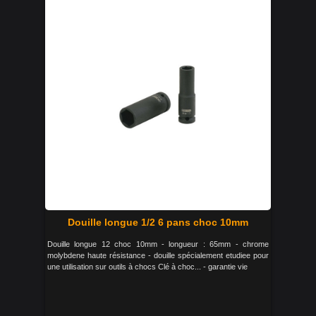
Douille longue 1/2 6 pans choc 10mm
Douille longue 12 choc 10mm - longueur : 65mm - chrome
molybdene haute résistance - douille spécialement etudiee pour
une utilisation sur outils à chocs Clé à choc... - garantie vie