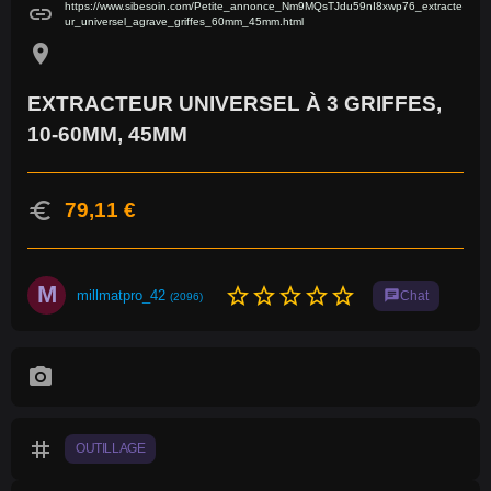
https://www.sibesoin.com/Petite_annonce_Nm9MQsTJdu59nI8xwp76_extracte
link
ur_universel_agrave_griffes_60mm_45mm.html
location_on
EXTRACTEUR UNIVERSEL À 3 GRIFFES,
10-60MM, 45MM
euro
79,11 €
M
star_border
star_border
star_border
star_border
star_border
millmatpro_42
chat
Chat
(2096)
photo_camera
tag
OUTILLAGE