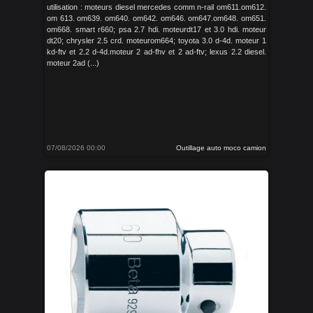
utilisation : moteurs diesel mercedes comm n-rail om611.om612.
om 613. om639. om640. om642. om646. om647.om648. om651.
om668. smart r660; psa 2.7 hdi. moteurdt17 et 3.0 hdi. moteur
dt20; chrysler 2.5 crd. moteurom664; toyota 3.0 d-4d. moteur 1
kd-ftv et 2.2 d-4d.moteur 2 ad-fhv et 2 ad-ftv; lexus 2.2 diesel.
moteur 2ad (...)
07/08/2026 00:00
Outillage auto moco camion