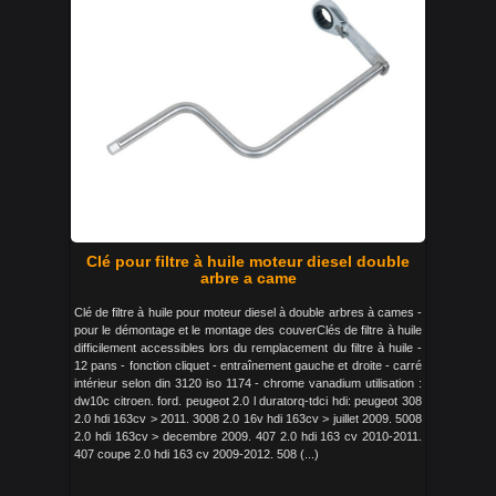
Clé pour filtre à huile moteur diesel double
arbre a came
Clé de filtre à huile pour moteur diesel à double arbres à cames -
pour le démontage et le montage des couverClés de filtre à huile
difficilement accessibles lors du remplacement du filtre à huile -
12 pans - fonction cliquet - entraînement gauche et droite - carré
intérieur selon din 3120 iso 1174 - chrome vanadium utilisation :
dw10c citroen. ford. peugeot 2.0 l duratorq-tdci hdi: peugeot 308
2.0 hdi 163cv > 2011. 3008 2.0 16v hdi 163cv > juillet 2009. 5008
2.0 hdi 163cv > decembre 2009. 407 2.0 hdi 163 cv 2010-2011.
407 coupe 2.0 hdi 163 cv 2009-2012. 508 (...)