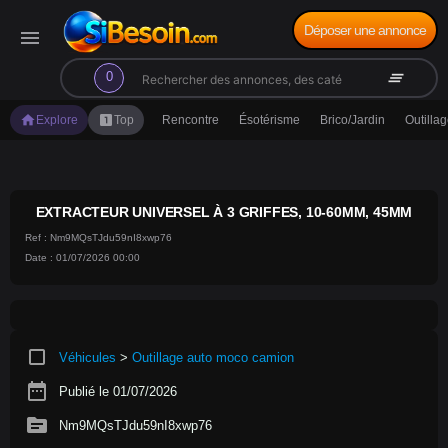
Déposer une annonce
menu
search
clear_all
0
home
looks_one
Explore
Top
Rencontre
Ésotérisme
Brico/Jardin
Outilla
EXTRACTEUR UNIVERSEL À 3 GRIFFES, 10-60MM, 45MM
Ref : Nm9MQsTJdu59nI8xwp76
Date : 01/07/2026 00:00
crop_square
Véhicules
>
Outillage auto moco camion
date_range
Publié le 01/07/2026
source
Nm9MQsTJdu59nI8xwp76