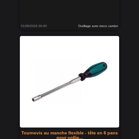
01/08/2026 00:00
Outillage auto moco camion
Tournevis au manche flexible - tête en 6 pans
pour collie...