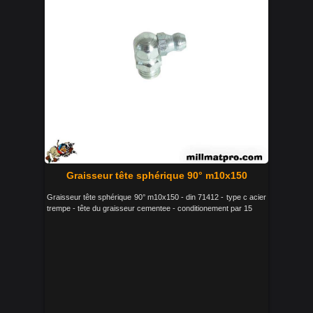
Graisseur tête sphérique 90° m10x150
Graisseur tête sphérique 90° m10x150 - din 71412 - type c acier
trempe - tête du graisseur cementee - conditionement par 15