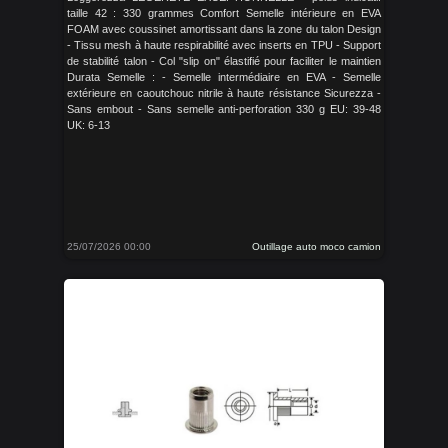
taille 42 : 330 grammes Comfort Semelle intérieure en EVA
FOAM avec coussinet amortissant dans la zone du talon Design
- Tissu mesh à haute respirabilité avec inserts en TPU - Support
de stabilité talon - Col "slip on" élastifié pour faciliter le maintien
Durata Semelle : - Semelle intermédiaire en EVA - Semelle
extérieure en caoutchouc nitrile à haute résistance Sicurezza -
Sans embout - Sans semelle anti-perforation 330 g EU: 39-48
UK: 6-13
25/07/2026 00:00
Outillage auto moco camion