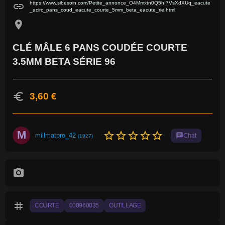
https://www.sibesoin.com/Petite_annonce_O4Mmxtn0Q5hI7VsXdXUq_eacute
link
_acirc_pans_coud_eacute_courte_5mm_beta_eacute_rie.html
location_on
CLÉ MÂLE 6 PANS COUDÉE COURTE
3.5MM BETA SÉRIE 96
euro
3,60 €
M
star_border
star_border
star_border
star_border
star_border
millmatpro_42
chat
Chat
(1927)
photo_camera
tag
COURTE
000960035
OUTILLAGE