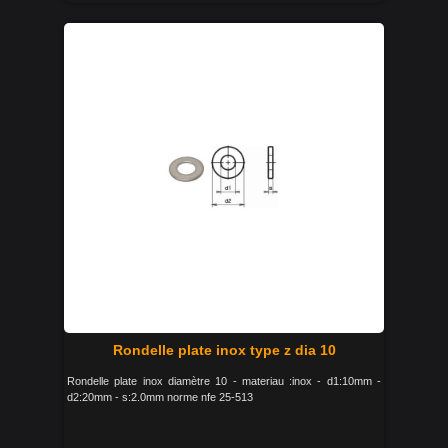
Rondelle plate inox type z dia 10
Rondelle plate inox diamètre 10 - materiau :inox - d1:10mm -
d2:20mm - s:2.0mm norme nfe 25-513