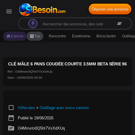
Déposer une annonce
menu
search
clear_all
0
home
looks_one
Explore
Top
Rencontre
Ésotérisme
Brico/Jardin
Outilla
CLÉ MÂLE 6 PANS COUDÉE COURTE 3.5MM BETA SÉRIE 96
Ref : O4Mmxtn0Q5hI7VsXdXUq
Date : 19/06/2026 00:00
crop_square
Véhicules
>
Outillage auto moco camion
date_range
Publié le 19/06/2026
source
O4Mmxtn0Q5hI7VsXdXUq