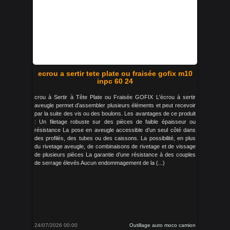
ecrou a sertir tete plate ou fraisée gofix m10
inpc 60 24
crou à Sertir à Tête Plate ou Fraisée GOFIX L'écrou à sertir
aveugle permet d’assembler plusieurs éléments et peut recevoir
par la suite des vis ou des boulons. Les avantages de ce produit
: Un filetage robuste sur des pièces de faible épaisseur ou
résistance La pose en aveugle accessible d’un seul côté dans
des profilés, des tubes ou des caissons. La possibilité, en plus
du rivetage aveugle, de combinaisons de rivetage et de vissage
de plusieurs pièces La garantie d’une résistance à des couples
de serrage élevés Aucun endommagement de la (...)
24/07/2026 00:00
Outillage auto moco camion