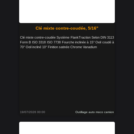
Clé mixte contre-coudée, 5/16"
Clé mixte contre-coudée Système FlankTraction Selon DIN 3113
Form B ISO 3318 ISO 7738 Fourche inclinée à 15° Oeil coudé à
70° Oeil incliné 10° Finition satinée Chrome Vanadium
19/07/2026 00:00
Outillage auto moco camion