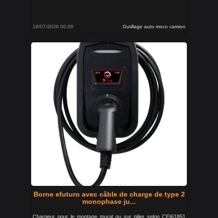
19/07/2026 00:00
Outillage auto moco camion
Borne efuturo avec câble de charge de type 2
monophase ju...
Chargeur pour le montage mural ou sur pilier selon CEI61851