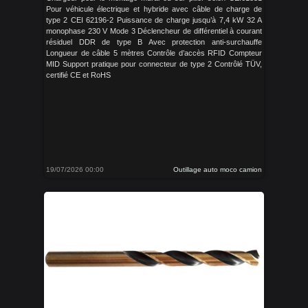
Pour véhicule électrique et hybride avec câble de charge de
type 2 CEI 62196-2 Puissance de charge jusqu’à 7,4 kW 32 A
monophase 230 V Mode 3 Déclencheur de différentiel à courant
résiduel DDR de type B Avec protection anti-surchauffe
Longueur de câble 5 mètres Contrôle d’accès RFID Compteur
MID Support pratique pour connecteur de type 2 Contrôlé TÜV,
certifié CE et RoHS
19/07/2026 00:00
Outillage auto moco camion