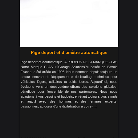
Pige deport et diamètre automatique
Pige deport et øautomatique. À PROPOS DE LA MARQUE CLAS
Notre Marque CLAS «?Garage Solutions?» basée en Savoie
France, a été créée en 1996. Nous sommes depuis toujours un
acteur innovant de l’équipement et de l’outillage technique pour
véhicules légers, utilitaires et poids lourds. Aujourd’hui, nous
évoluons vers un écosystème offrant des solutions globales,
bénéfique pour l’ensemble de nos partenaires. Nous nous
adaptons à vos besoins et budgets, en étant toujours plus simple
et réactif avec des hommes et des femmes experts,
passionnés, au cœur d’une digitalisation à votre (...)