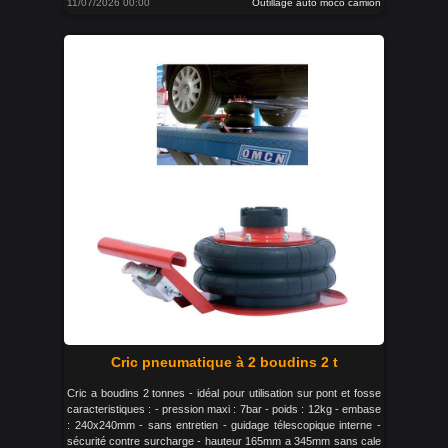
11/07/2026 00:00
Outillage auto moco camion
Cric pneumatique à 2 boudins 2 t
Cric a boudins 2 tonnes - idéal pour utilisation sur pont et fosse
caracteristiques : - pression maxi : 7bar - poids : 12kg - embase
: 240x240mm - sans entretien - guidage télescopique interne -
sécurité contre surcharge - hauteur 165mm a 345mm sans cale