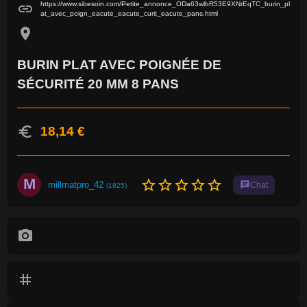
https://www.sibesoin.com/Petite_annonce_ODa63wlbR53E9XNrEqTC_burin_pl
link
at_avec_poign_eacute_eacute_curit_eacute_pans.html
location_on
BURIN PLAT AVEC POIGNÉE DE
SÉCURITÉ 20 MM 8 PANS
euro
18,14 €
M
star_border
star_border
star_border
star_border
star_border
millmatpro_42
chat
Chat
(1825)
photo_camera
tag