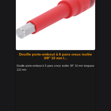
Douille porte-embout à 6 pans creux isolée
3/8'' 10 mm l...
Douille porte-embout à 6 pans creux isolée 38'' 10 mm longueur
122 mm