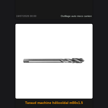
19/07/2026 00:00
Outillage auto moco camion
Taraud machine hélicoïdal m50x1.5