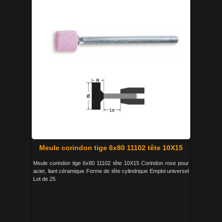
Meule corindon tige 6x80 11102 tête 10X15
Meule corindon tige 6x80 11102 tête 10X15 Corindon rose pour
acier, liant céramique Forme de tête cylindrique Emploi universel
Lot de 25