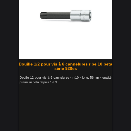
Douille 1/2 pour vis à 6 cannelures ribe 10 beta
série 920es
Douille 12 pour vis à 6 cannelures - m10 - long: 58mm - qualité
premium beta depuis 1939