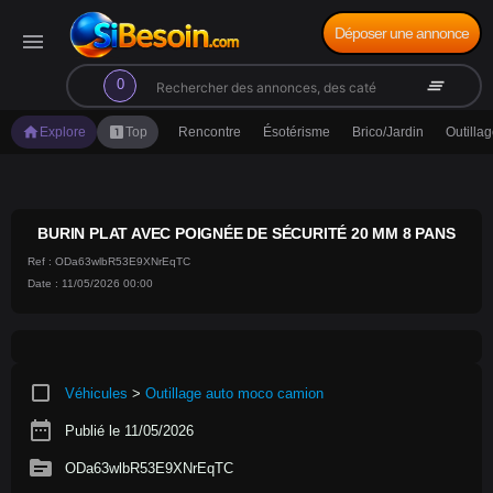
Déposer une annonce
menu
search
clear_all
0
home
looks_one
Explore
Top
Rencontre
Ésotérisme
Brico/Jardin
Outilla
BURIN PLAT AVEC POIGNÉE DE SÉCURITÉ 20 MM 8 PANS
Ref : ODa63wlbR53E9XNrEqTC
Date : 11/05/2026 00:00
crop_square
Véhicules
>
Outillage auto moco camion
date_range
Publié le 11/05/2026
source
ODa63wlbR53E9XNrEqTC