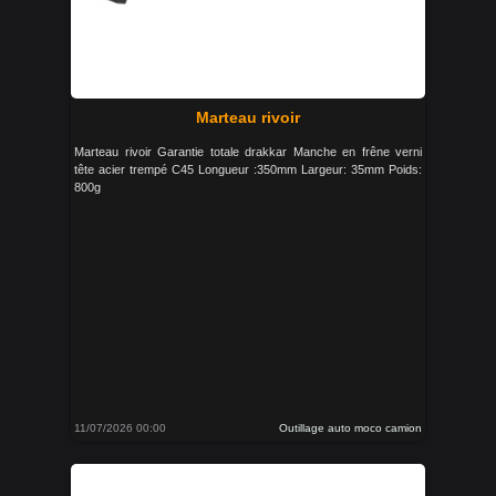
Marteau rivoir
Marteau rivoir Garantie totale drakkar Manche en frêne verni
tête acier trempé C45 Longueur :350mm Largeur: 35mm Poids:
800g
11/07/2026 00:00
Outillage auto moco camion