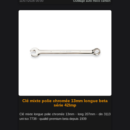
11/07/2026 00:00
Outillage auto moco camion
Clé mixte polie chromée 13mm longue beta
série 42lmp
Clé mixte longue polie chromée 13mm - long 207mm - din 3113
uni-iso 7738 - qualité premium beta depuis 1939