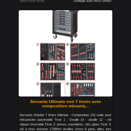
16/07/2026 00:00
Outillage auto moco camion
Servante Ultimate noir 7 tiroirs avec
composition mécaniq...
Servante d'atelier 7 tiroirs Ultimate - Composition 231 outils pour
mécanicien automobile Tiroir 1 : Douille 14 - douille 12 - clé
cliquet réversible Tiroir 2: pinces, martellerie, clés pipes Tiroir 3:
clé à choc monster 1708Nm douilles chocs 6 pans, allen, torx