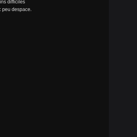
s difficiles
ec peu despace.