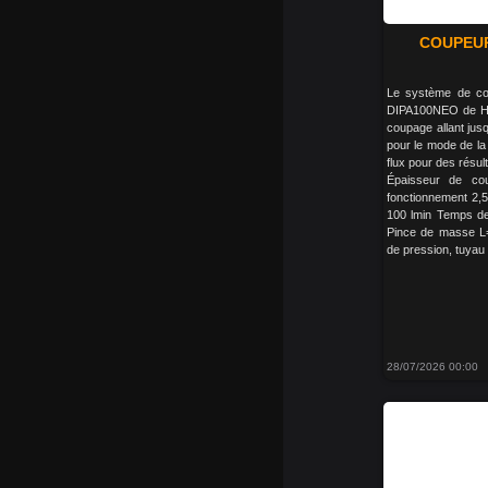
COUPEUR
Le système de co
DIPA100NEO de H
coupage allant ju
pour le mode de la
flux pour des résu
Épaisseur de co
fonctionnement 2,5
100 lmin Temps de 
Pince de masse L
de pression, tuyau d
28/07/2026 00:00