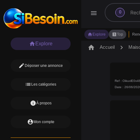
search
menu
0
home
looks_one
Explore
Top
Ren
home
Explore
home
chevron_right
Accueil
Mais
edit
Déposer une annonce
Ref : OikuxlE0
list
Les catégories
Date : 26/06/202
info
À propos
account_circle
Mon compte