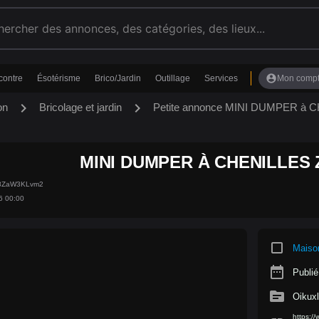
account_circle
contre
Ésotérisme
Brico/Jardin
Outillage
Services
Mon comp
chevron_right
chevron_right
on
Bricolage et jardin
Petite annonce MINI DUMPER à
MINI DUMPER À CHENILLES 
x48ZaW3KLvm2
6 00:00
crop_square
Maiso
date_range
Publié
source
Oikux
https:/