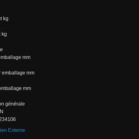
t kg
 kg
ge
emballage mm
r emballage mm
 emballage mm
on générale
AN
234106
ien Externe