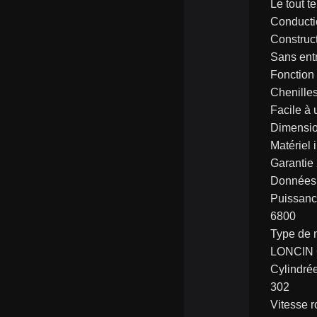
Le tout t
Conductio
Construct
Sans entr
Fonction 
Chenilles
Facile à u
Dimensio
Matériel 
Garantie
Données 
Puissanc
6800
Type de 
LONCIN
Cylindré
302
Vitesse r