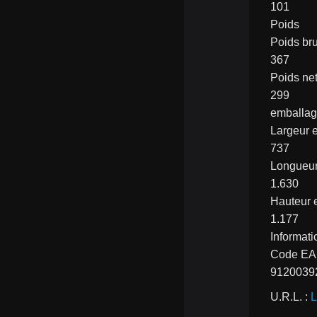
101
Poids
Poids bru
367
Poids net
299
emballa
Largeur 
737
Longueu
1.630
Hauteur
1.177
Informati
Code E
9120039
U.R.L. : 
L