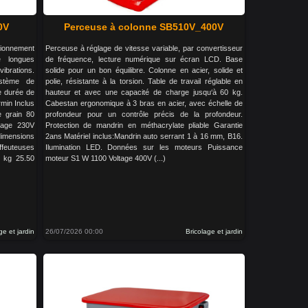
0V
Perceuse à colonne SB510V_400V
tionnement
Perceuse à réglage de vitesse variable, par convertisseur
e longues
de fréquence, lecture numérique sur écran LCD. Base
vibrations.
solide pour un bon équilibre. Colonne en acier, solide et
ystème de
polie, résistante à la torsion. Table de travail réglable en
ue durée de
hauteur et avec une capacité de charge jusqu‘à 60 kg.
rmin Inclus
Cabestan ergonomique à 3 bras en acier, avec échelle de
e grain 80
profondeur pour un contrôle précis de la profondeur.
tage 230V
Protection de mandrin en méthacrylate pliable Garantie
mensions
2ans Matériel inclus:Mandrin auto serrant 1 à 16 mm, B16.
euteuses
Ilumination LED. Données sur les moteurs Puissance
 kg 25.50
moteur S1 W 1100 Voltage 400V (...)
ge et jardin
26/07/2026 00:00
Bricolage et jardin