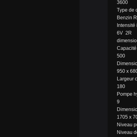
3600
Type de 
Benzin 
Intensité 
6V  2R
dimensio
Capacité
500
Dimensio
950 x 68
Largeur 
180
Pompe hy
9
Dimensi
1705 x 7
Niveau p
Niveau d