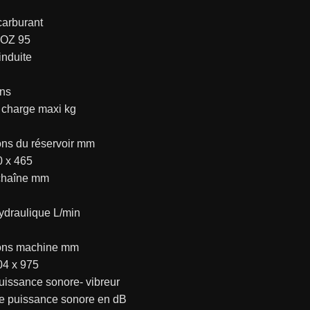
carburant
ROZ 95
induite
ns
 charge maxi kg
ns du réservoir mm
0 x 465
chaîne mm
draulique L/min
ons machine mm
04 x 975
uissance sonore- vibreur
e puissance sonore en dB