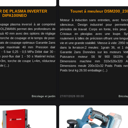
 DE PLASMA INVERTER
Touret á meuleur DSM200_23
DIPA100NEO
Moteur à induction sans entretien, avec fonc
upage plasma inversé à air comprimé
silencieux. Design industriel pour permettr
OLZMANN permet des profondeurs de
périodes de travail. Corps en fonte, très peux 
squà 40 mm avec des options de réglage
Cristaux en plexiglas avec une loupe. S
 torche de coupage et le temps de post-
roulement à billes de précision offrant une long
ltats de coupage optimaux Garantie 2ans
vie et une grande stabilité. Vitesse à vide: 2950 t
upe maximale 40 mm Pression dair
dans la livraison:2 meules: 1grain 36, et 1 d
 - 5 bar 0,25 - 0,5 MPa Débit dair 30 -
Garantie 2ans Données sur les moteurs Vol
post-flux dair 1 - 50 s Matériel inclus:
Puissance moteur S6 W 900 S615% di
=3m, torche de coupe L=4m, réducteur
Dimensions machine mm 310x526x320 Aff
e (...)
Dimensions meule 200x32x32 Poids Poids net
Poids brut kg 26.50 emballage (...)
Bricolage et jardin
27/07/2026 00:00
Bricola