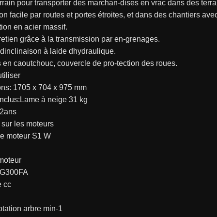
errain pour transporter des marchan-dises en vrac dans des terrain
n facile par routes et portes étroites, et dans des chantiers av
ion en acier massif.
etien grâce à la transmission par en-grenages.
dinclinaison à laide dhydraulique.
 en caoutchouc, couvercle de pro-tection des roues.
tiliser
ns: 1705 x 704 x 975 mm
inclus:Lame à neige 31 kg
 2ans
sur les moteurs
e moteur S1 W
moteur
 G300FA
e cc
otation arbre min-1