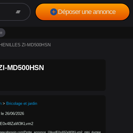
add_circle
Déposer une annonce
clear_all
te
 CHENILLES ZI-MD500HSN
ZI-MD500HSN
n
>
Bricolage et jardin
 le 26/06/2026
lE0x48ZaW3KLvm2
/www.sibesoin.com/Petite_annonce_OikuxlE0x48ZaW3KLvm2_mini_dumpe