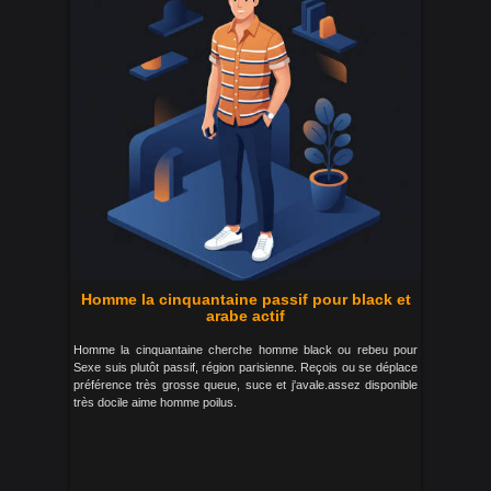
Homme la cinquantaine passif pour black et
arabe actif
Homme la cinquantaine cherche homme black ou rebeu pour
Sexe suis plutôt passif, région parisienne. Reçois ou se déplace
préférence très grosse queue, suce et j'avale.assez disponible
très docile aime homme poilus.