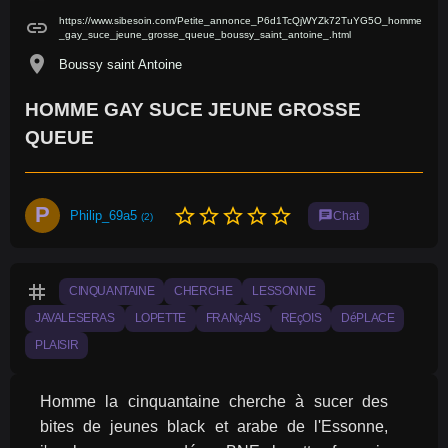
https://www.sibesoin.com/Petite_annonce_P6d1TcQjWYZk72TuYG5O_homme
link
_gay_suce_jeune_grosse_queue_boussy_saint_antoine_.html
location_on
Boussy saint Antoine
HOMME GAY SUCE JEUNE GROSSE
QUEUE
P
star_border
star_border
star_border
star_border
star_border
Philip_69a5
chat
Chat
(2)
tag
CINQUANTAINE
CHERCHE
LESSONNE
JAVALESERAS
LOPETTE
FRANçAIS
REçOIS
DéPLACE
PLAISIR
Homme la cinquantaine cherche à sucer des 
bites de jeunes black et arabe de l'Essonne, 