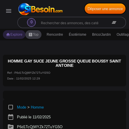
Déposer une annonce
menu
search
clear_all
0
home
looks_one
Explore
Top
Rencontre
Ésotérisme
Brico/Jardin
Outilla
HOMME GAY SUCE JEUNE GROSSE QUEUE BOUSSY SAINT
ANTOINE
Ref : P6d1TcQjWYZk72TuYG5O
Date : 11/02/2025 12:29
crop_square
Mode
>
Homme
date_range
Publié le 11/02/2025
source
P6d1TcQjWYZk72TuYG5O