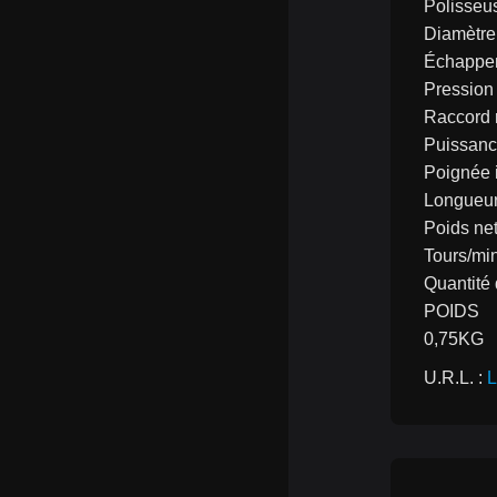
Polisseu
Diamètre
Échappem
Pression 
Raccord r
Puissanc
Poignée i
Longueur
Poids net
Tours/min
Quantité 
POIDS
0,75KG
U.R.L. : 
L