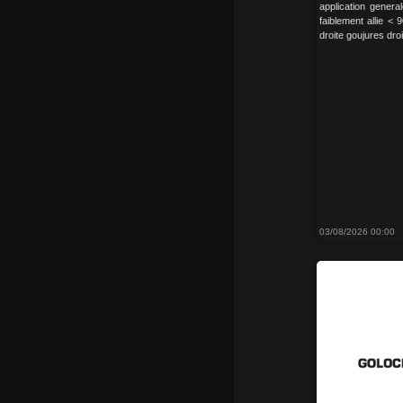
application genera
faiblement allie <
droite goujures dro
03/08/2026 00:00