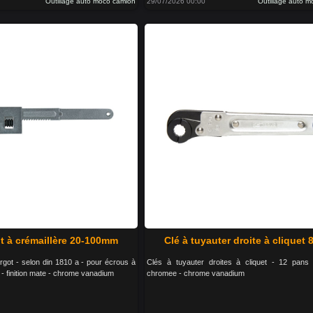
Outillage auto moco camion
29/07/2026 00:00
Outillage auto 
ot à crémaillère 20-100mm
Clé à tuyauter droite à cliquet
ergot - selon din 1810 a - pour écrous à
Clés à tuyauter droites à cliquet - 12 pans
 - finition mate - chrome vanadium
chromee - chrome vanadium