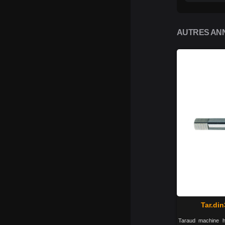
AUTRES ANN
Tar.din
Taraud machine hs