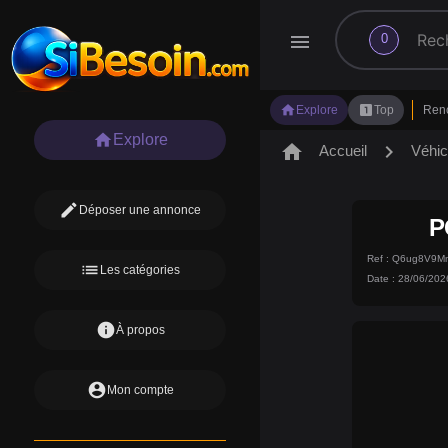
search
menu
0
home
looks_one
Explore
Top
Ren
home
Explore
home
chevron_right
Accueil
Véhic
edit
Déposer une annonce
P
Ref : Q6ug8V9M
list
Les catégories
Date : 28/06/202
info
À propos
account_circle
Mon compte