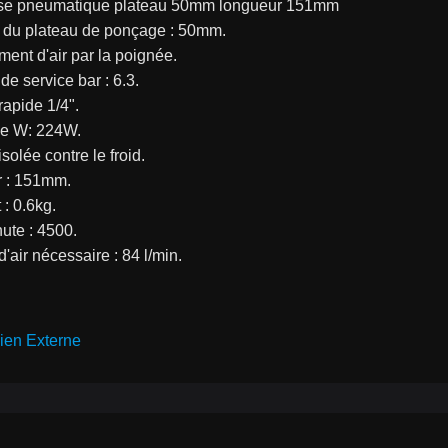
se pneumatique plateau 50mm longueur 151mm
 du plateau de ponçage : 50mm.
ent d'air par la poignée.
de service bar : 6.3.
apide 1/4".
e W: 224W.
solée contre le froid.
 : 151mm.
 : 0.6kg.
ute : 4500.
d'air nécessaire : 84 l/min.
ien Externe