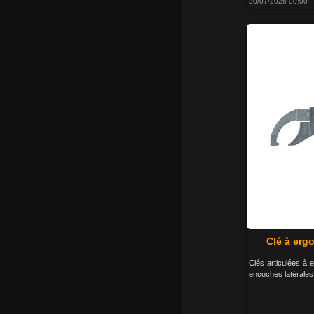
30/07/2026 00:00
Clé à erg
Clés articulées à 
encoches latérales