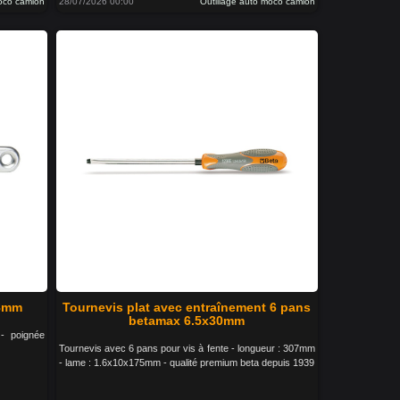
moco camion
28/07/2026 00:00
Outillage auto moco camion
 8mm
Tournevis plat avec entraînement 6 pans
betamax 6.5x30mm
 - poignée
Tournevis avec 6 pans pour vis à fente - longueur : 307mm
- lame : 1.6x10x175mm - qualité premium beta depuis 1939