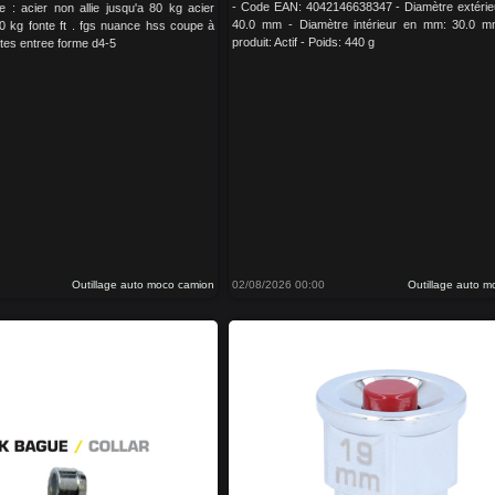
- Code EAN: 4042146638347 - Diamètre extéri
le : acier non allie jusqu'a 80 kg acier
40.0 mm - Diamètre intérieur en mm: 30.0 mm
 90 kg fonte ft . fgs nuance hss coupe à
produit: Actif - Poids: 440 g
ites entree forme d4-5
Outillage auto moco camion
02/08/2026 00:00
Outillage auto 