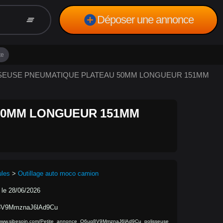
add_circle
Déposer une annonce
clear_all
te
LISSEUSE PNEUMATIQUE PLATEAU 50MM LONGUEUR 151MM
50MM LONGUEUR 151MM
ules
>
Outillage auto moco camion
 le 28/06/2026
8V9MmznaJ6lAd9Cu
/www.sibesoin.com/Petite_annonce_Q6ug8V9MmznaJ6lAd9Cu_polisseuse