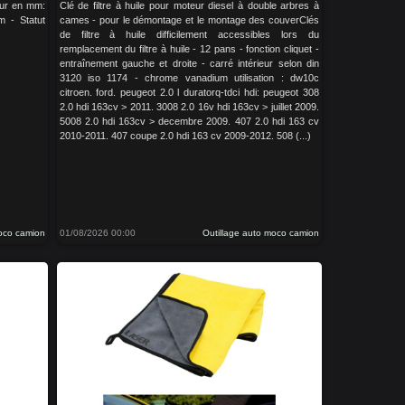
eur en mm:
Clé de filtre à huile pour moteur diesel à double arbres à
 - Statut
cames - pour le démontage et le montage des couverClés
de filtre à huile difficilement accessibles lors du
remplacement du filtre à huile - 12 pans - fonction cliquet -
entraînement gauche et droite - carré intérieur selon din
3120 iso 1174 - chrome vanadium utilisation : dw10c
citroen. ford. peugeot 2.0 l duratorq-tdci hdi: peugeot 308
2.0 hdi 163cv > 2011. 3008 2.0 16v hdi 163cv > juillet 2009.
5008 2.0 hdi 163cv > decembre 2009. 407 2.0 hdi 163 cv
2010-2011. 407 coupe 2.0 hdi 163 cv 2009-2012. 508 (...)
moco camion
01/08/2026 00:00
Outillage auto moco camion