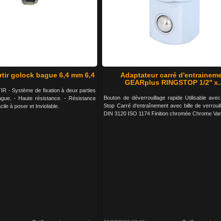
rtir golock bague 6,4 mm 6,4
Adaptateur carré d'entrainem
GEARplus RINGSTOP 1/2'' x..
- Système de fixation à deux parties
Bouton de déverrouillage rapide Utilisable avec
ague. - Haute résistance. - Résistance
Stop Carré d'entraînement avec bille de verroui
cile à poser et Inviolable.
DIN 3120 ISO 1174 Finition chromée Chrome Va