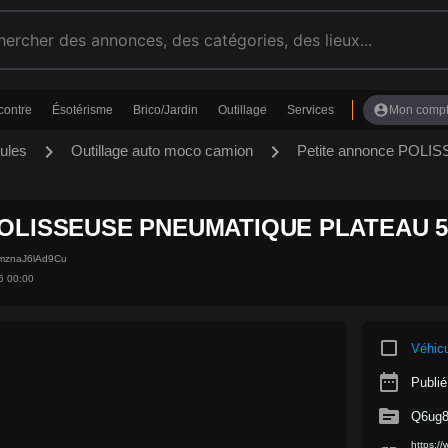
account_circle
contre
Ésotérisme
Brico/Jardin
Outillage
Services
Mon comp
chevron_right
chevron_right
ules
Outillage auto moco camion
Petite annonce PO
OLISSEUSE PNEUMATIQUE PLATEAU 
mznaJ6lAd9Cu
6 00:00
crop_square
Véhic
date_range
Publié
source
Q6ug
https:/