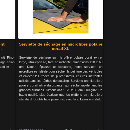
ent
Serviette de séchage en microfibre polaire
.
corail XL
 clé Ring-
Serviette de séchage en microfibre polaire corail extra-
llage selon
large, ultra-épaisse, très absorbante, dimensions 120 x 60
nadium
cm. Douce, épaisse et luxueuse, cette serviette en
microfibre est idéale pour sécher la peinture des véhicules
et enlever les traces de pulvérisateur et cires lustrantes
utilisés dans les tâches de detailing. Serviette en microfibre
polaire corail ultra-absorbante, qui sèche rapidement les
grandes surfaces. Dimensions : 120 x 60 cm. 500 gm2. De
haute qualité, plus épaisse que les chiffons en microfibre
standard. Double face jaunegris, avec logo Laser en relief.