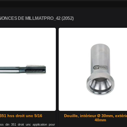
ONCES DE MILLMATPRO_42 (2052)
351 hss droit unc 5/16
Douille, intérieur Ø 30mm, extéri
40mm
s din 351 droit unc application pour