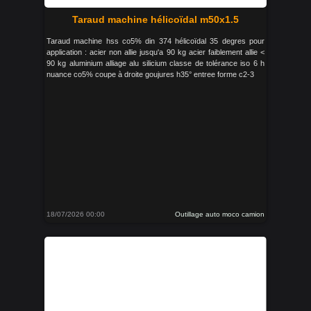
Taraud machine hélicoïdal m50x1.5
Taraud machine hss co5% din 374 hélicoïdal 35 degres pour
application : acier non allie jusqu'a 90 kg acier faiblement allie <
90 kg aluminium alliage alu silicium classe de tolérance iso 6 h
nuance co5% coupe à droite goujures h35° entree forme c2-3
18/07/2026 00:00
Outillage auto moco camion