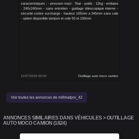
caracteristiques : - pression maxi : 7bar - poids : 12kg - embase
: 240x240mm - sans entretien - guidage télescopique interne -
sécurité contre surcharge - hauteur 165mm a 345mm sans cale
- option disponible tampon et cele 50 et 100mm
11/07/2026 00:00
Outillage auto moco camion
Voir toutes les annonces de millmatpro_42
ANNONCES SIMILAIRES DANS VÉHICULES > OUTILLAGE
AUTO MOCO CAMION (1824)