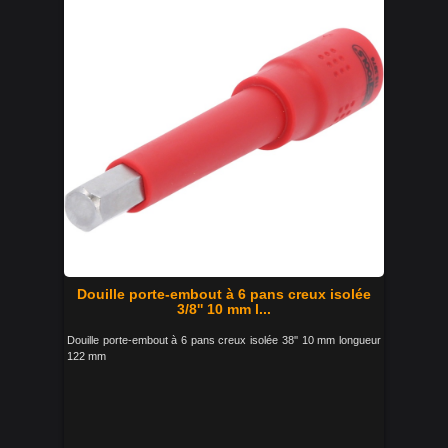
Douille porte-embout à 6 pans creux isolée
3/8'' 10 mm l...
Douille porte-embout à 6 pans creux isolée 38'' 10 mm longueur
122 mm