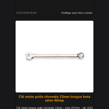
11/07/2026 00:00
Outillage auto moco camion
Clé mixte polie chromée 13mm longue beta
série 42lmp
Clé mixte longue polie chromée 13mm - long 207mm - din 3113