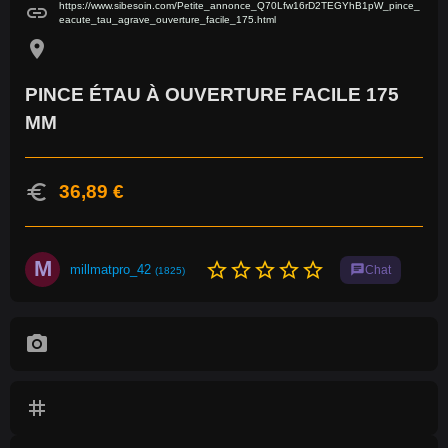
https://www.sibesoin.com/Petite_annonce_Q70Lfw16rD2TEGYhB1pW_pince_
link
eacute_tau_agrave_ouverture_facile_175.html
location_on
PINCE ÉTAU À OUVERTURE FACILE 175
MM
euro
36,89 €
M
star_border
star_border
star_border
star_border
star_border
millmatpro_42
chat
Chat
(1825)
photo_camera
tag