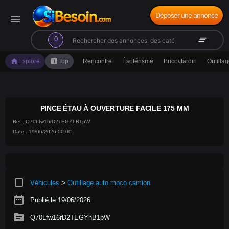
Déposer une annonce
menu
search
clear_all
0
home
looks_one
Explore
Top
Rencontre
Ésotérisme
Brico/Jardin
Outilla
PINCE ÉTAU À OUVERTURE FACILE 175 MM
Ref : Q70Lfw16rD2TEGYhB1pW
Date : 19/06/2026 00:00
crop_square
Véhicules
>
Outillage auto moco camion
date_range
Publié le 19/06/2026
source
Q70Lfw16rD2TEGYhB1pW