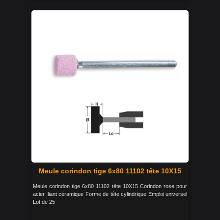
Meule corindon tige 6x80 11102 tête 10X15
Meule corindon tige 6x80 11102 tête 10X15 Corindon rose pour
acier, liant céramique Forme de tête cylindrique Emploi universel
Lot de 25