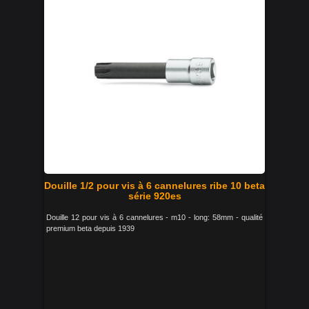
Douille 1/2 pour vis à 6 cannelures ribe 10 beta
série 920es
Douille 12 pour vis à 6 cannelures - m10 - long: 58mm - qualité
premium beta depuis 1939