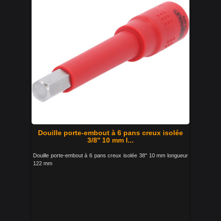
Douille porte-embout à 6 pans creux isolée
3/8'' 10 mm l...
Douille porte-embout à 6 pans creux isolée 38'' 10 mm longueur
122 mm