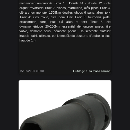
mécanicien automobile Tiroir 1 : Douille 14 - douille 12 - clé
cliquet réversible Tiroir 2: pinces, martellerie, clés pipes Tiroir 3:
clé à choc monster 1708Nm douilles chocs 6 pans, allen, torx
Tiroir 4: clés mixte, clés demi lune Tiroir 5: tournevis plats,
cruciformes, torx, jeux clé allen et torx Tiroir 6: clé
dynamométrique 20-200Nm essentiel démontage pneus tire
valve, démonte obus, démonte pneus... la servante d'atelier
kstools. série ultimate. est le modèle de desserte d'atelier. le plus
haut de (...)
15/07/2026 00:00
Outillage auto moco camion