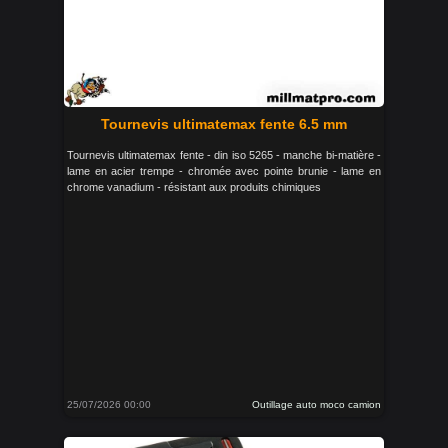
Tournevis ultimatemax fente 6.5 mm
Tournevis ultimatemax fente - din iso 5265 - manche bi-matière -
lame en acier trempe - chromée avec pointe brunie - lame en
chrome vanadium - résistant aux produits chimiques
25/07/2026 00:00
Outillage auto moco camion