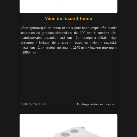
Vérin de fosse 1 tonne
Vérin hydraulique de fosse et sous-pont base ample très stable
les roues de grandes dimensions dia 100 mm le rendent très
mandiauvrable capacite maximum : 1t - pompe a pédale - tige
chromee - limiteur de charge - roues en nylon - capacité
maximum : 1 t - hauteur minimum : 1140 mm - hauteur maximum
: 1990 mm
25/07/2026 00:00
Outillage auto moco camion