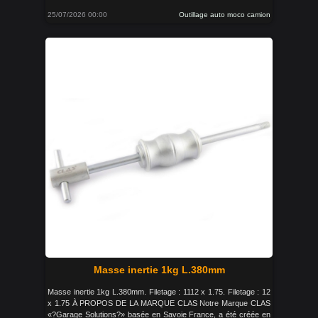
25/07/2026 00:00
Outillage auto moco camion
Masse inertie 1kg L.380mm
Masse inertie 1kg L.380mm. Filetage : 1112 x 1.75. Filetage : 12
x 1.75 À PROPOS DE LA MARQUE CLAS Notre Marque CLAS
«?Garage Solutions?» basée en Savoie France, a été créée en