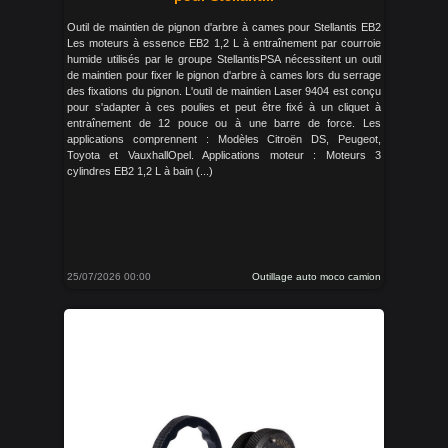
Outil de maintien de pignon d'arbre à cames pour Stellantis EB2
Les moteurs à essence EB2 1,2 L à entraînement par courroie
humide utilisés par le groupe StellantisPSA nécessitent un outil
de maintien pour fixer le pignon d'arbre à cames lors du serrage
des fixations du pignon. L'outil de maintien Laser 9404 est conçu
pour s'adapter à ces poulies et peut être fixé à un cliquet à
entraînement de 12 pouce ou à une barre de force. Les
applications comprennent : Modèles Citroën DS, Peugeot,
Toyota et VauxhallOpel. Applications moteur : Moteurs 3
cylindres EB2 1,2 L à bain (...)
25/07/2026 00:00
Outillage auto moco camion