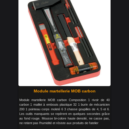
Module martellerie MOB carbon
Module martellerie MOB carbon Composition 1 rivoir de 40
carbon 1 maillet à embouts plastique 32 1 burin de mécanicien
200 1 pointeau corps moleté 6 3 chasse goupilles de 4, 5 et 6.
Les outils manquants se repèrent en quelques secondes grâce
au fond rouge. Mousse bi-colore haute densité, ne casse pas,
ne retient pas l'humidité et résiste aux produits de l'atelier