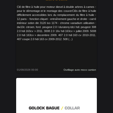
Clé de filtre à huile pour moteur diesel à double arbres à cames -
pour le démontage et le montage des couverClés de filtre à huile
difficilement accessibles lors du remplacement du filtre à huile -
12 pans - fonction cliquet - entraînement gauche et droite - carré
intérieur selon din 3120 iso 1174 - chrome vanadium utilisation :
dw10c citroen. ford. peugeot 2.0 l duratorq-tdci hdi: peugeot 308
2.0 hdi 163cv > 2011. 3008 2.0 16v hdi 163cv > juillet 2009. 5008
2.0 hdi 163cv > decembre 2009. 407 2.0 hdi 163 cv 2010-2011.
407 coupe 2.0 hdi 163 cv 2009-2012. 508 (...)
01/08/2026 00:00
Outillage auto moco camion