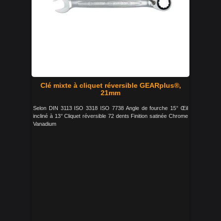
Clé mixte à cliquet réversible GEARplus®,
21mm
Selon DIN 3113 ISO 3318 ISO 7738 Angle de fourche 15° Œil
incliné à 13° Cliquet réversible 72 dents Finition satinée Chrome
Vanadium