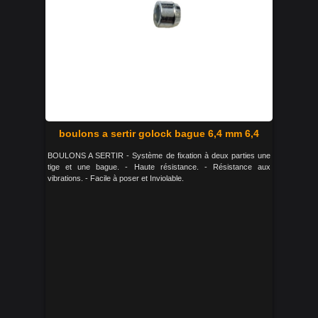
boulons a sertir golock bague 6,4 mm 6,4
BOULONS A SERTIR - Système de fixation à deux parties une
tige et une bague. - Haute résistance. - Résistance aux
vibrations. - Facile à poser et Inviolable.