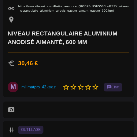
https://www.sibesoin.com/Petite_annonce_Q930P4o95H5565boKS2Y_niveau
link
_rectangulaire_aluminium_anodis_eacute_aimant_eacute_600.html
location_on
NIVEAU RECTANGULAIRE ALUMINIUM
ANODISÉ AIMANTÉ, 600 MM
euro
30,46 €
M
star_border
star_border
star_border
star_border
star_border
millmatpro_42
chat
Chat
(2011)
photo_camera
tag
OUTILLAGE