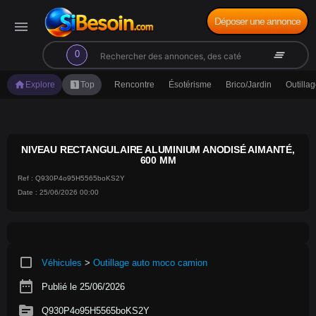
Déposer une annonce
menu
search
clear_all
0
home
looks_one
Explore
Top
Rencontre
Ésotérisme
Brico/Jardin
Outilla
NIVEAU RECTANGULAIRE ALUMINIUM ANODISÉ AIMANTÉ,
600 MM
Ref : Q930P4o95H5565boKS2Y
Date : 25/06/2026 00:00
crop_square
Véhicules
>
Outillage auto moco camion
date_range
Publié le 25/06/2026
source
Q930P4o95H5565boKS2Y