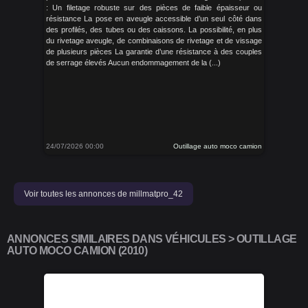
: Un filetage robuste sur des pièces de faible épaisseur ou
résistance La pose en aveugle accessible d’un seul côté dans
des profilés, des tubes ou des caissons. La possibilité, en plus
du rivetage aveugle, de combinaisons de rivetage et de vissage
de plusieurs pièces La garantie d’une résistance à des couples
de serrage élevés Aucun endommagement de la (...)
24/07/2026 00:00
Outillage auto moco camion
Voir toutes les annonces de millmatpro_42
ANNONCES SIMILAIRES DANS VÉHICULES > OUTILLAGE
AUTO MOCO CAMION (2010)