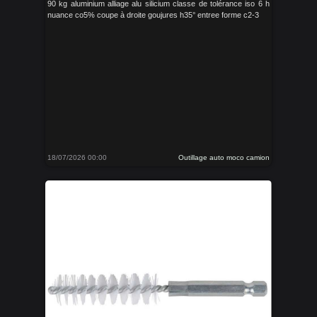
90 kg aluminium alliage alu silicium classe de tolérance iso 6 h
nuance co5% coupe à droite goujures h35° entree forme c2-3
18/07/2026 00:00
Outillage auto moco camion