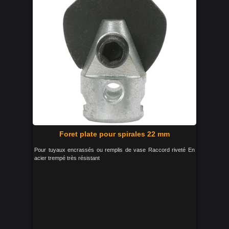
Foret plate pour spirales 22 mm
Pour tuyaux encrassés ou remplis de vase Raccord riveté En
acier trempé très résistant