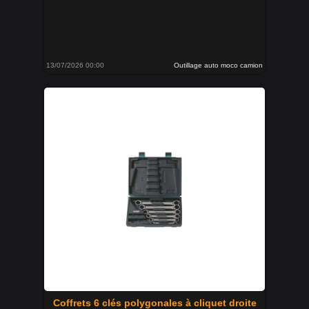
13/07/2026 00:00
Outillage auto moco camion
Coffrets 6 clés polygonales à cliquet droite