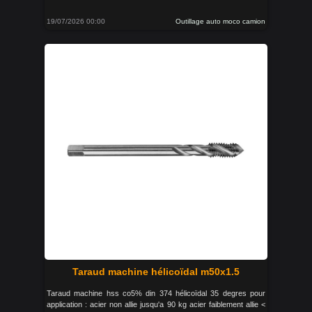
19/07/2026 00:00
Outillage auto moco camion
Taraud machine hélicoïdal m50x1.5
Taraud machine hss co5% din 374 hélicoïdal 35 degres pour
application : acier non allie jusqu'a 90 kg acier faiblement allie <