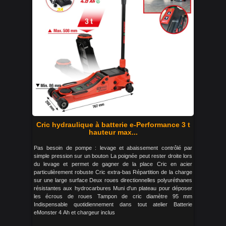
Cric hydraulique à batterie e-Performance 3 t
hauteur max...
Pas besoin de pompe : levage et abaissement contrôlé par
simple pression sur un bouton La poignée peut rester droite lors
du levage et permet de gagner de la place Cric en acier
particulièrement robuste Cric extra-bas Répartition de la charge
sur une large surface Deux roues directionnelles polyuréthanes
résistantes aux hydrocarbures Muni d'un plateau pour déposer
les écrous de roues Tampon de cric diamètre 95 mm
Indispensable quotidiennement dans tout atelier Batterie
eMonster 4 Ah et chargeur inclus