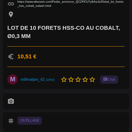
https://www.sibesoin.com/Petite_annonce_QC2FlCU7y84rsJs35dsd_lot_forets
link
_hss_cobalt_oslash.html
location_on
LOT DE 10 FORETS HSS-CO AU COBALT,
Ø0,3 MM
euro
10,51 €
M
star_border
star_border
star_border
star_border
star_border
millmatpro_42
chat
Chat
(1854)
photo_camera
tag
OUTILLAGE