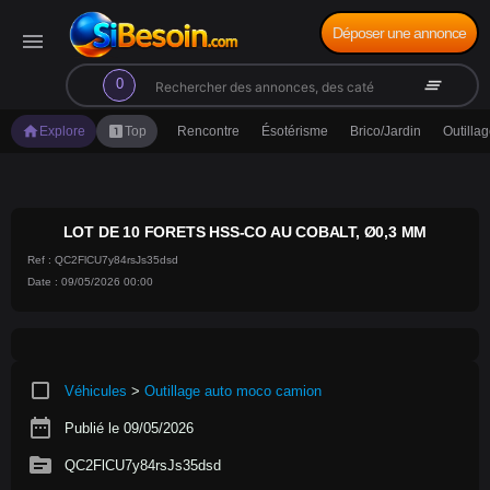
Déposer une annonce
menu
search
clear_all
0
home
looks_one
Explore
Top
Rencontre
Ésotérisme
Brico/Jardin
Outilla
LOT DE 10 FORETS HSS-CO AU COBALT, Ø0,3 MM
Ref : QC2FlCU7y84rsJs35dsd
Date : 09/05/2026 00:00
crop_square
Véhicules
>
Outillage auto moco camion
date_range
Publié le 09/05/2026
source
QC2FlCU7y84rsJs35dsd