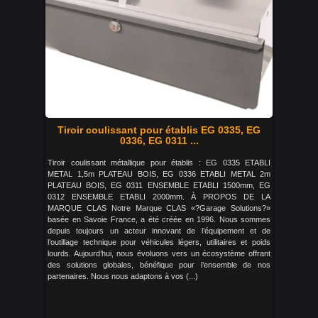
Tiroir coulissant pour établis EG 0335, EG
0336, EG 0311 ...
Tiroir coulissant métallique pour établis : EG 0335 ETABLI
METAL 1,5m PLATEAU BOIS, EG 0336 ETABLI METAL 2m
PLATEAU BOIS, EG 0311 ENSEMBLE ETABLI 1500mm, EG
0312 ENSEMBLE ETABLI 2000mm. À PROPOS DE LA
MARQUE CLAS Notre Marque CLAS «?Garage Solutions?»
basée en Savoie France, a été créée en 1996. Nous sommes
depuis toujours un acteur innovant de l’équipement et de
l’outillage technique pour véhicules légers, utilitaires et poids
lourds. Aujourd’hui, nous évoluons vers un écosystème offrant
des solutions globales, bénéfique pour l’ensemble de nos
partenaires. Nous nous adaptons à vos (...)