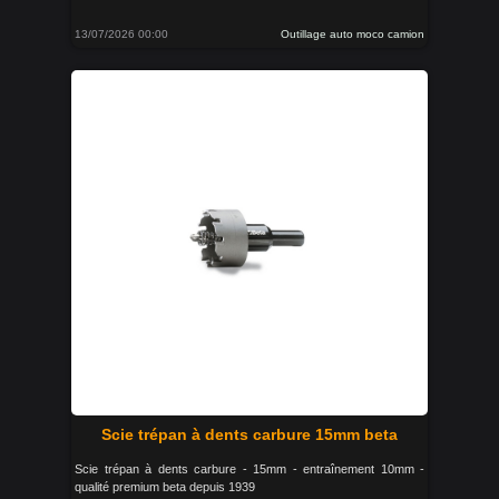
13/07/2026 00:00
Outillage auto moco camion
Scie trépan à dents carbure 15mm beta
Scie trépan à dents carbure - 15mm - entraînement 10mm -
qualité premium beta depuis 1939