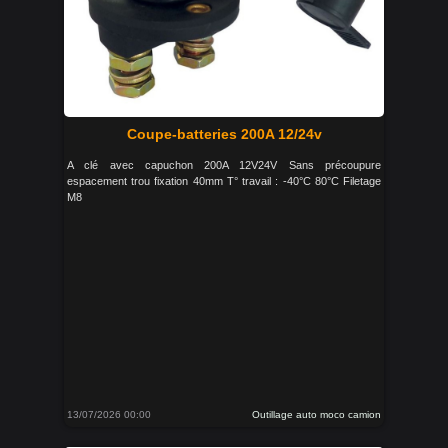
Coupe-batteries 200A 12/24v
A clé avec capuchon 200A 12V24V Sans précoupure
espacement trou fixation 40mm T° travail : -40°C 80°C Filetage
M8
13/07/2026 00:00
Outillage auto moco camion