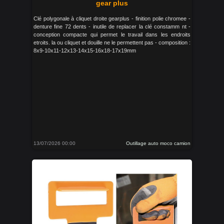
gear plus
Clé polygonale à cliquet droite gearplus - finition polie chromee -
denture fine 72 dents - inutile de replacer la clé constamm nt -
conception compacte qui permet le travail dans les endroits
etroits. la ou cliquet et douille ne le permettent pas - composition :
8x9-10x11-12x13-14x15-16x18-17x19mm
13/07/2026 00:00
Outillage auto moco camion