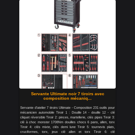
Servante Ultimate noir 7 tiroirs avec
composition mécaniq...
Servante d'atelier 7 tiroirs Ultimate - Composition 231 outils pour
mécanicien automobile Tiroir 1 : Douille 14 - douille 12 - clé
cliquet réversible Tiroir 2: pinces, martellerie, clés pipes Tiroir 3:
clé à choc monster 1708Nm douilles chocs 6 pans, allen, torx
Tiroir 4: clés mixte, clés demi lune Tiroir 5: tournevis plats,
cruciformes, torx, jeux clé allen et torx Tiroir 6: clé