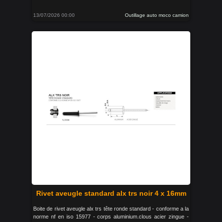
13/07/2026 00:00
Outillage auto moco camion
Rivet aveugle standard alx trs noir 4 x 16mm
Boite de rivet aveugle alx trs tête ronde standard - conforme a la
norme nf en iso 15977 - corps aluminium.clous acier zingue -