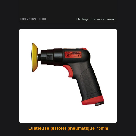
08/07/2026 00:00
Outillage auto moco camion
Lustreuse pistolet pneumatique 75mm