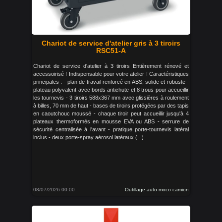
Chariot de service d'atelier gris à 3 tiroirs
RSC51-A
Chariot de service d'atelier à 3 tiroirs Entièrement rénové et
accessoirisé ! Indispensable pour votre atelier ! Caractéristiques
principales : - plan de travail renforcé en ABS, solide et robuste -
plateau polyvalent avec bords antichute et 8 trous pour accueillir
les tournevis - 3 tiroirs 588x367 mm avec glissières à roulement
à billes, 70 mm de haut - bases de tiroirs protégées par des tapis
en caoutchouc moussé - chaque tiroir peut accueillir jusqu'à 4
plateaux thermoformés en mousse EVA ou ABS - serrure de
sécurité centralisée à l'avant - pratique porte-tournevis latéral
inclus - deux porte-spray aérosol latéraux (...)
08/07/2026 00:00
Outillage auto moco camion