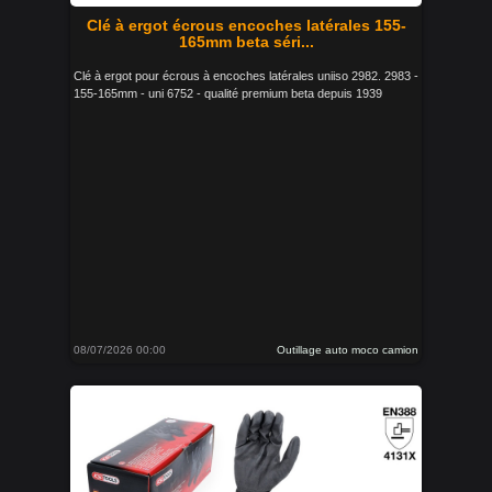
Clé à ergot écrous encoches latérales 155-
165mm beta séri...
Clé à ergot pour écrous à encoches latérales uniiso 2982. 2983 -
155-165mm - uni 6752 - qualité premium beta depuis 1939
08/07/2026 00:00
Outillage auto moco camion