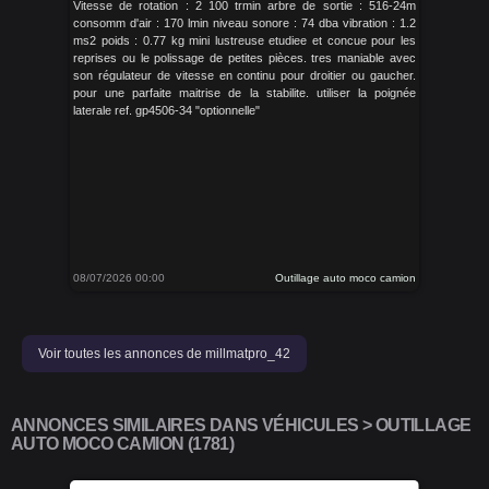
Vitesse de rotation : 2 100 trmin arbre de sortie : 516-24m
consomm d'air : 170 lmin niveau sonore : 74 dba vibration : 1.2
ms2 poids : 0.77 kg mini lustreuse etudiee et concue pour les
reprises ou le polissage de petites pièces. tres maniable avec
son régulateur de vitesse en continu pour droitier ou gaucher.
pour une parfaite maitrise de la stabilite. utiliser la poignée
laterale ref. gp4506-34 "optionnelle"
08/07/2026 00:00
Outillage auto moco camion
Voir toutes les annonces de millmatpro_42
ANNONCES SIMILAIRES DANS VÉHICULES > OUTILLAGE
AUTO MOCO CAMION (1781)