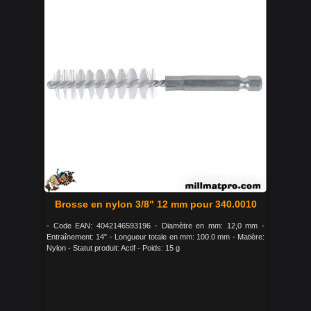
Brosse en nylon 3/8" 12 mm pour 340.0010
- Code EAN: 4042146593196 - Diamètre en mm: 12,0 mm -
Entraînement: 14" - Longueur totale en mm: 100.0 mm - Matière:
Nylon - Statut produit: Actif - Poids: 15 g