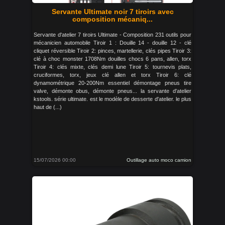
Servante Ultimate noir 7 tiroirs avec
composition mécaniq...
Servante d'atelier 7 tiroirs Ultimate - Composition 231 outils pour
mécanicien automobile Tiroir 1 : Douille 14 - douille 12 - clé
cliquet réversible Tiroir 2: pinces, martellerie, clés pipes Tiroir 3:
clé à choc monster 1708Nm douilles chocs 6 pans, allen, torx
Tiroir 4: clés mixte, clés demi lune Tiroir 5: tournevis plats,
cruciformes, torx, jeux clé allen et torx Tiroir 6: clé
dynamométrique 20-200Nm essentiel démontage pneus tire
valve, démonte obus, démonte pneus... la servante d'atelier
kstools. série ultimate. est le modèle de desserte d'atelier. le plus
haut de (...)
15/07/2026 00:00
Outillage auto moco camion