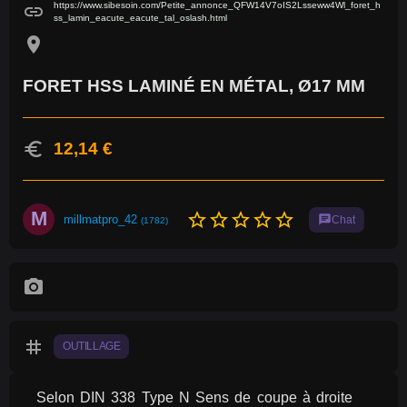
https://www.sibesoin.com/Petite_annonce_QFW14V7oIS2Lsseww4Wl_foret_h
link
ss_lamin_eacute_eacute_tal_oslash.html
location_on
FORET HSS LAMINÉ EN MÉTAL, Ø17 MM
euro
12,14 €
M
star_border
star_border
star_border
star_border
star_border
millmatpro_42
chat
Chat
(1782)
photo_camera
tag
OUTILLAGE
Selon DIN 338 Type N Sens de coupe à droite 