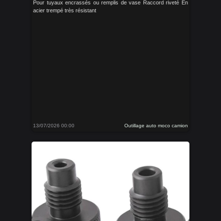
Pour tuyaux encrassés ou remplis de vase Raccord riveté En
acier trempé très résistant
13/07/2026 00:00
Outillage auto moco camion