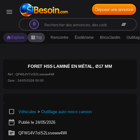
Déposer une annonce
menu
search
clear_all
0
home
looks_one
Explore
Top
Rencontre
Ésotérisme
Brico/Jardin
Outilla
FORET HSS LAMINÉ EN MÉTAL, Ø17 MM
Ref : QFW14V7oIS2Lsseww4Wl
Date : 24/05/2026 00:00
crop_square
Véhicules
>
Outillage auto moco camion
date_range
Publié le 24/05/2026
source
QFW14V7oIS2Lsseww4Wl