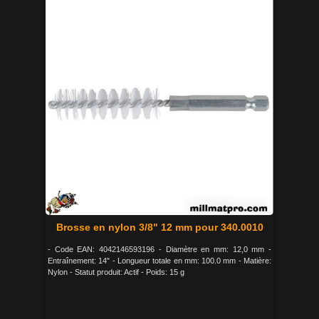
Brosse en nylon 3/8" 12 mm pour 340.0010
- Code EAN: 4042146593196 - Diamètre en mm: 12,0 mm -
Entraînement: 14" - Longueur totale en mm: 100.0 mm - Matière:
Nylon - Statut produit: Actif - Poids: 15 g