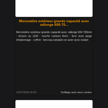
Micrométre extérieur grande capacité avec
rallonge 600-70...
Micrométre extérieur grande capacité avec rallonge 600-700mm
- lecture au 1100 - touche carbure 8mm - livre avec jauge
d'etalonnage - coffret - berceau tubulaire en acier avec isolant
10/07/2026 00:00
Outillage auto moco camion