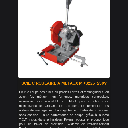
SCIE CIRCULAIRE À MÉTAUX MKS225_230V
Pour la coupe des tubes ou profilés carres et rectangulaires, en
acier, fer, métaux non ferriques, matériaux composites,
aluminium, acier inoxydable, etc. Idéale pour les ateliers de
maintenance, les artisans, les serruriers, les ferronniers, les
ateliers de soudage, les chauffagistes, etc. Butée de profondeur
sans escales. Haute performance de coupe, grâce à la lame
T.C.T. inclus dans la livraison. Poigne robuste et ergonomique
pour un travail de précision. Système de refroidissement