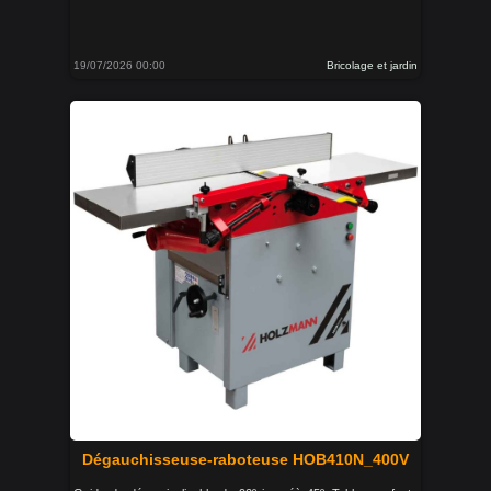
19/07/2026 00:00
Bricolage et jardin
Dégauchisseuse-raboteuse HOB410N_400V