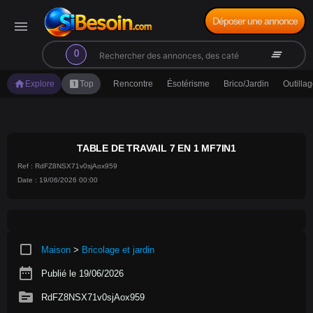
Déposer une annonce
menu
search
clear_all
0
home
looks_one
Explore
Top
Rencontre
Ésotérisme
Brico/Jardin
Outilla
TABLE DE TRAVAIL 7 EN 1 MF7IN1
Ref : RdFZ8NSX71v0sjAox959
Date : 19/06/2026 00:00
crop_square
Maison
>
Bricolage et jardin
date_range
Publié le 19/06/2026
source
RdFZ8NSX71v0sjAox959