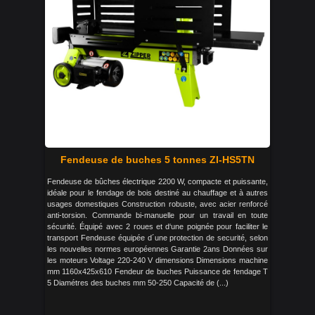
Fendeuse de buches 5 tonnes ZI-HS5TN
Fendeuse de bûches électrique 2200 W, compacte et puissante,
idéale pour le fendage de bois destiné au chauffage et à autres
usages domestiques Construction robuste, avec acier renforcé
anti-torsion. Commande bi-manuelle pour un travail en toute
sécurité. Équipé avec 2 roues et d‘une poignée pour faciliter le
transport Fendeuse équipée d´une protection de securité, selon
les nouvelles normes européennes Garantie 2ans Données sur
les moteurs Voltage 220-240 V dimensions Dimensions machine
mm 1160x425x610 Fendeur de buches Puissance de fendage T
5 Diamétres des buches mm 50-250 Capacité de (...)