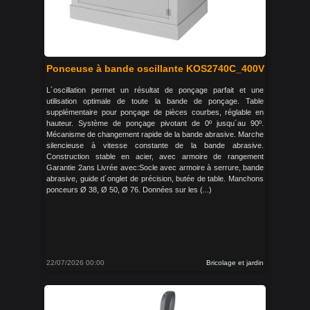
Ponceuse à bande oscillante KOS2740C_400V
L´oscillation permet un résultat de ponçage parfait et une
utilisation optimale de toute la bande de ponçage. Table
supplémentaire pour ponçage de pièces courbes, réglable en
hauteur. Système de ponçage pivotant de 0º jusqu´au 90º.
Mécanisme de changement rapide de la bande abrasive. Marche
silencieuse à vitesse constante de la bande abrasive.
Construction stable en acier, avec armoire de rangement
Garantie 2ans Livrée avec:Socle avec armoire à serrure, bande
abrasive, guide d´onglet de précision, butée de table. Manchons
ponceurs Ø 38, Ø 50, Ø 76. Données sur les (...)
22/07/2026 00:00
Bricolage et jardin