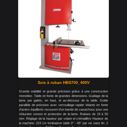
Scie à ruban HBS700_400V
Grande stabilité et grande précision grâce à une construction
monobloc. Table en fonte de grandes dimensions. Guidage de la
lame par galets, en haut, et au-dessous de la table. Guide
parallèle de précision avec verrouillage rapide Volants en fonte
d’aciers équilibrés recouvert d‘un bande de caoutchouc pour une
réduction sonore et protection de la lame. Rubans de 19 à 50
mm. Réglage de la hauteur par volant et crémaillère Hauteur de
la machine: 223 cm Inclinaison table 0° - 45° par vis sans fin. 2