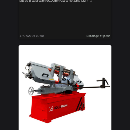
buses d´aspiration Ø100mm Garantie 2ans Livr (...)
17/07/2026 00:00
Bricolage et jardin