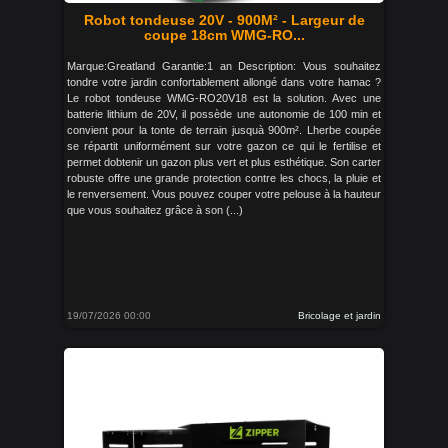
Robot tondeuse 20V - 900M² - Largeur de
coupe 18cm WMG-RO...
Marque:Greatland Garantie:1 an Description: Vous souhaitez
tondre votre jardin confortablement allongé dans votre hamac ?
Le robot tondeuse WMG-RO20V18 est la solution. Avec une
batterie lithium de 20V, il possède une autonomie de 100 min et
convient pour la tonte de terrain jusquà 900m². Lherbe coupée
se répartit uniformément sur votre gazon ce qui le fertilise et
permet dobtenir un gazon plus vert et plus esthétique. Son carter
robuste offre une grande protection contre les chocs, la pluie et
le renversement. Vous pouvez couper votre pelouse à la hauteur
que vous souhaitez grâce à son (...)
19/07/2026 00:00
Bricolage et jardin