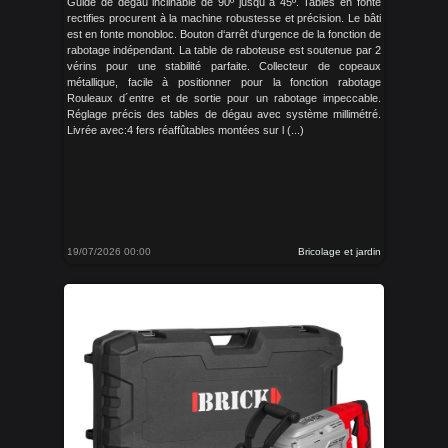
Guide de dégau inclinable de 90º jusqu´à 45º. Tables en fonte
rectifies procurent à la machine robustesse et précision. Le bâti
est en fonte monobloc. Bouton d‘arrêt d‘urgence de la fonction de
rabotage indépendant. La table de raboteuse est soutenue par 2
vérins pour une stabilité parfaite. Collecteur de copeaux
métallique, facile à positionner pour la fonction rabotage
Rouleaux d´entre et de sortie pour un rabotage impeccable.
Réglage précis des tables de dégau avec système millimétré.
Livrée avec:4 fers réaffûtables montées sur l (...)
19/07/2026 00:00
Bricolage et jardin