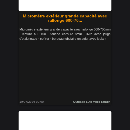
Micrométre extérieur grande capacité avec
rallonge 600-70...
Micrométre extérieur grande capacité avec rallonge 600-700mm
- lecture au 1100 - touche carbure 8mm - livre avec jauge
d'etalonnage - coffret - berceau tubulaire en acier avec isolant
10/07/2026 00:00
Outillage auto moco camion