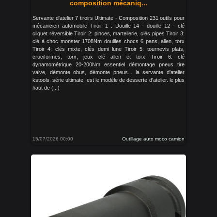
composition mécaniq...
Servante d'atelier 7 tiroirs Ultimate - Composition 231 outils pour
mécanicien automobile Tiroir 1 : Douille 14 - douille 12 - clé
cliquet réversible Tiroir 2: pinces, martellerie, clés pipes Tiroir 3:
clé à choc monster 1708Nm douilles chocs 6 pans, allen, torx
Tiroir 4: clés mixte, clés demi lune Tiroir 5: tournevis plats,
cruciformes, torx, jeux clé allen et torx Tiroir 6: clé
dynamométrique 20-200Nm essentiel démontage pneus tire
valve, démonte obus, démonte pneus... la servante d'atelier
kstools. série ultimate. est le modèle de desserte d'atelier. le plus
haut de (...)
15/07/2026 00:00
Outillage auto moco camion