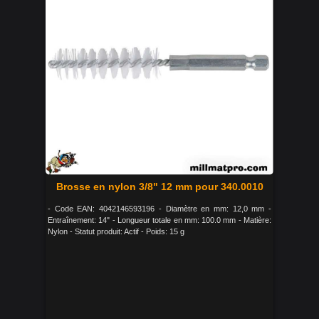
Brosse en nylon 3/8" 12 mm pour 340.0010
- Code EAN: 4042146593196 - Diamètre en mm: 12,0 mm -
Entraînement: 14" - Longueur totale en mm: 100.0 mm - Matière:
Nylon - Statut produit: Actif - Poids: 15 g