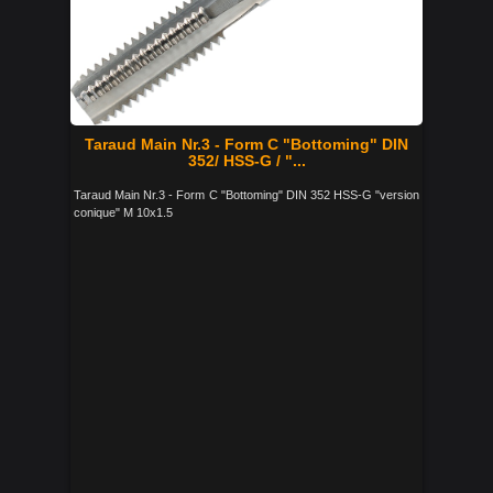
Taraud Main Nr.3 - Form C "Bottoming" DIN
352/ HSS-G / "...
Taraud Main Nr.3 - Form C "Bottoming" DIN 352 HSS-G "version
conique" M 10x1.5