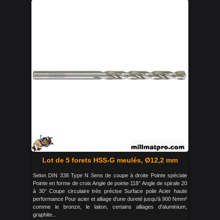
Lot de 5 forets HSS-G meulés, Ø12,2 mm
Selon DIN 338 Type N Sens de coupe à droite Pointe spéciale
Pointe en forme de croix Angle de pointe 118° Angle de spirale 20
à 30° Coupe circulaire très précise Surface polie Acier haute
performance Pour acier et alliage d'une dureté jusqu'à 900 Nmm²
comme le bronze, le laiton, certains alliages d'aluminium,
graphite...