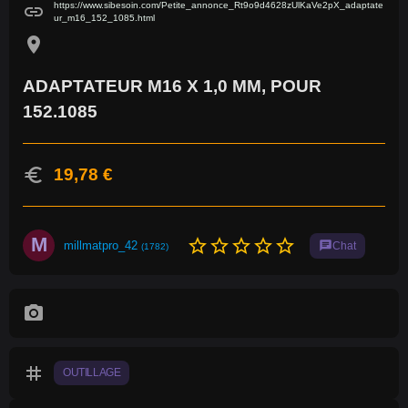
https://www.sibesoin.com/Petite_annonce_Rt9o9d4628zUlKaVe2pX_adaptate
link
ur_m16_152_1085.html
location_on
ADAPTATEUR M16 X 1,0 MM, POUR
152.1085
euro
19,78 €
M
star_border
star_border
star_border
star_border
star_border
millmatpro_42
chat
Chat
(1782)
photo_camera
tag
OUTILLAGE