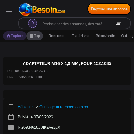
Déposer une annonce
menu
search
clear_all
0
home
looks_one
Explore
Top
Rencontre
Ésotérisme
Brico/Jardin
Outilla
ADAPTATEUR M16 X 1,0 MM, POUR 152.1085
Ref : Rt9o9d4628zUlKaVe2pX
Date : 07/05/2026 00:00
crop_square
Véhicules
>
Outillage auto moco camion
date_range
Publié le 07/05/2026
source
Rt9o9d4628zUlKaVe2pX