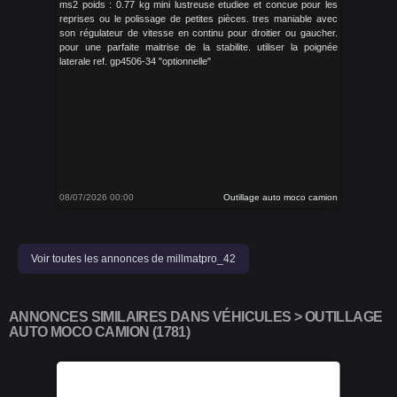
ms2 poids : 0.77 kg mini lustreuse etudiee et concue pour les
reprises ou le polissage de petites pièces. tres maniable avec
son régulateur de vitesse en continu pour droitier ou gaucher.
pour une parfaite maitrise de la stabilite. utiliser la poignée
laterale ref. gp4506-34 "optionnelle"
08/07/2026 00:00
Outillage auto moco camion
Voir toutes les annonces de millmatpro_42
ANNONCES SIMILAIRES DANS VÉHICULES > OUTILLAGE
AUTO MOCO CAMION (1781)