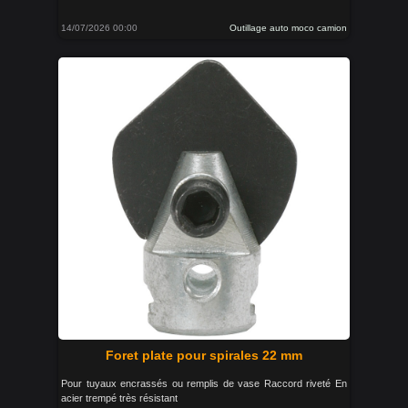
14/07/2026 00:00
Outillage auto moco camion
Foret plate pour spirales 22 mm
Pour tuyaux encrassés ou remplis de vase Raccord riveté En
acier trempé très résistant