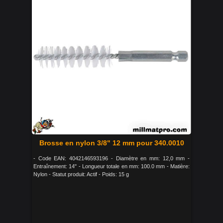
Brosse en nylon 3/8" 12 mm pour 340.0010
- Code EAN: 4042146593196 - Diamètre en mm: 12,0 mm -
Entraînement: 14" - Longueur totale en mm: 100.0 mm - Matière:
Nylon - Statut produit: Actif - Poids: 15 g