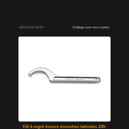
09/07/2026 00:00
Outillage auto moco camion
Clé à ergot écrous encoches latérales 155-