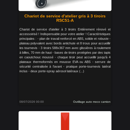
Chariot de service d'atelier gris à 3 tiroirs
RSC51-A
Chariot de service d'atelier à 3 tiroirs Entièrement rénové et
accessoirisé ! Indispensable pour votre atelier ! Caractéristiques
principales : - plan de travail renforcé en ABS, solide et robuste -
plateau polyvalent avec bords antichute et 8 trous pour accueillir
les tournevis - 3 tiroirs 588x367 mm avec glissières à roulement
à billes, 70 mm de haut - bases de tiroirs protégées par des tapis
en caoutchouc moussé - chaque tiroir peut accueillir jusqu'à 4
plateaux thermoformés en mousse EVA ou ABS - serrure de
sécurité centralisée à l'avant - pratique porte-tournevis latéral
inclus - deux porte-spray aérosol latéraux (...)
08/07/2026 00:00
Outillage auto moco camion