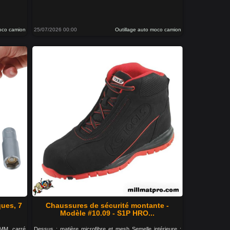
moco camion
25/07/2026 00:00
Outillage auto moco camion
ues, 7
Chaussures de sécurité montante -
Modèle #10.09 - S1P HRO...
 MM, carré
Dessus : matière microfibre et mesh Semelle intérieure :