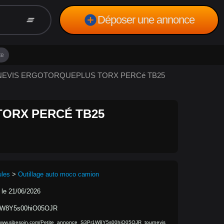
add_circle
Déposer une annonce
clear_all
te
URNEVIS ERGOTORQUEPLUS TORX PERCé TB25
ORX PERCÉ TB25
ules
>
Outillage auto moco camion
 le 21/06/2026
1W8Y5s00hiO05OJR
/www.sibesoin.com/Petite_annonce_S3Pr1W8Y5s00hiO05OJR_tournevis_