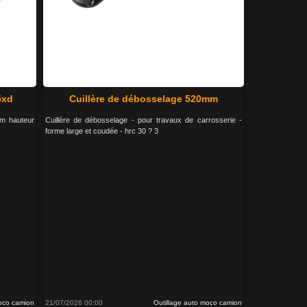
5xd
Cuillère de débosselage 520mm
mm hauteur
Cuillère de débosselage - pour travaux de carrosserie -
forme large et coudée - hrc 30 ? 3
moco camion
21/07/2026 00:00
Outillage auto moco camion