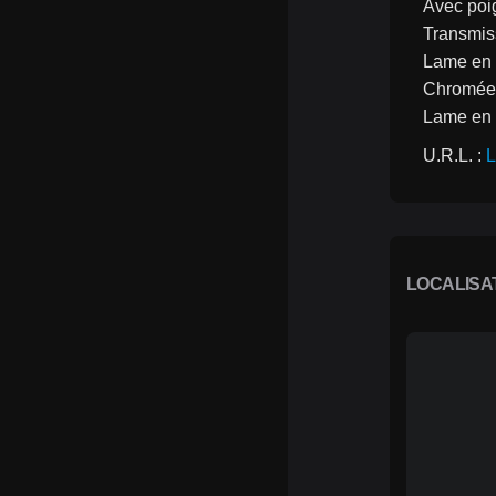
Avec poi
Transmis
Lame en 
Chromée 
Lame en
U.R.L. : 
L
LOCALISA