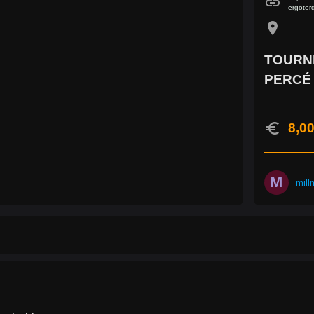
link
ergotor
location_on
TOURN
PERCÉ
euro
8,00
M
mill