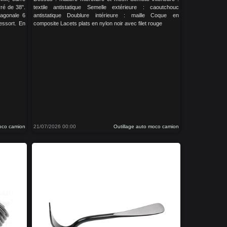
ré de 38".
textile antistatique Semelle extérieure : caoutchouc
xagonale 6
antistatique Doublure intérieure : maille Coque en
essort. En
composite Lacets plats en nylon noir avec filet rouge
moco camion
21/07/2026 00:00
Outillage auto moco camion