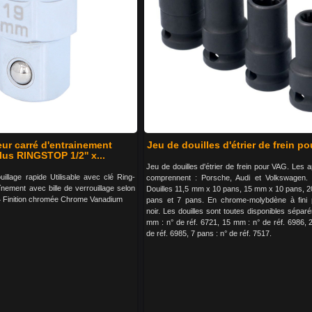
ur carré d'entrainement
Jeu de douilles d'étrier de frein p
us RINGSTOP 1/2'' x...
Jeu de douilles d'étrier de frein pour VAG. Les a
illage rapide Utilisable avec clé Ring-
comprennent : Porsche, Audi et Volkswagen. 
înement avec bille de verrouillage selon
Douilles 11,5 mm x 10 pans, 15 mm x 10 pans, 
 Finition chromée Chrome Vanadium
pans et 7 pans. En chrome-molybdène à fini 
noir. Les douilles sont toutes disponibles sépar
mm : n° de réf. 6721, 15 mm : n° de réf. 6986, 
de réf. 6985, 7 pans : n° de réf. 7517.