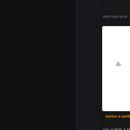
29/07/2026 00:00
ecrou a serti
crou à Sertir à T