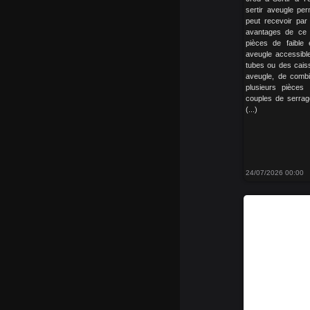
sertir aveugle pe
peut recevoir par
avantages de ce p
pièces de faible
aveugle accessible
tubes ou des caiss
aveugle, de combi
plusieurs pièces
couples de serra
(...)
24/07/2026 00:00