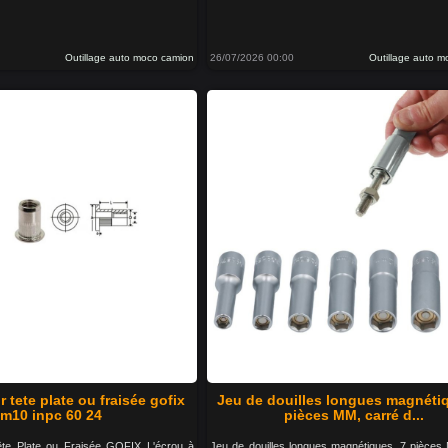
Outillage auto moco camion
26/07/2026 00:00
Outillage auto 
r tete plate ou fraisée gofix
Jeu de douilles longues magnétiq
m10 inpc 60 24
pièces MM, carré d...
ête Plate ou Fraisée GOFIX L'écrou à
Jeu de douilles longues magnétiques, 7 pièces