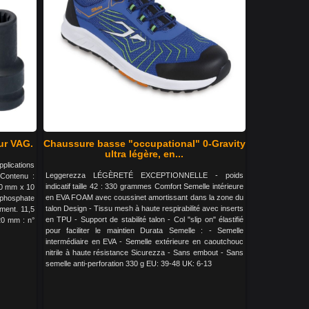
our VAG.
Chaussure basse "occupational" 0-Gravity
ultra légère, en...
pplications
Leggerezza LÉGÈRETÉ EXCEPTIONNELLE - poids
Contenu :
indicatif taille 42 : 330 grammes Comfort Semelle intérieure
20 mm x 10
en EVA FOAM avec coussinet amortissant dans la zone du
phosphate
talon Design - Tissu mesh à haute respirabilité avec inserts
ément. 11,5
en TPU - Support de stabilité talon - Col "slip on" élastifié
20 mm : n°
pour faciliter le maintien Durata Semelle : - Semelle
intermédiaire en EVA - Semelle extérieure en caoutchouc
nitrile à haute résistance Sicurezza - Sans embout - Sans
semelle anti-perforation 330 g EU: 39-48 UK: 6-13