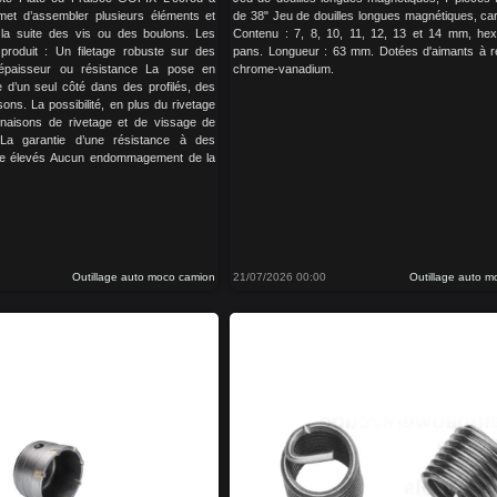
rmet d’assembler plusieurs éléments et
de 38" Jeu de douilles longues magnétiques, car
 la suite des vis ou des boulons. Les
Contenu : 7, 8, 10, 11, 12, 13 et 14 mm, he
roduit : Un filetage robuste sur des
pans. Longueur : 63 mm. Dotées d'aimants à r
 épaisseur ou résistance La pose en
chrome-vanadium.
 d’un seul côté dans des profilés, des
ons. La possibilité, en plus du rivetage
naisons de rivetage et de vissage de
 La garantie d’une résistance à des
ge élevés Aucun endommagement de la
Outillage auto moco camion
21/07/2026 00:00
Outillage auto 