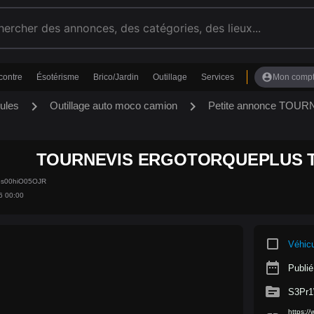
account_circle
contre
Ésotérisme
Brico/Jardin
Outillage
Services
Mon comp
chevron_right
chevron_right
ules
Outillage auto moco camion
Petite annonce TO
TOURNEVIS ERGOTORQUEPLUS T
5s00hiO05OJR
6 00:00
crop_square
Véhic
date_range
Publié
source
S3Pr
https:/