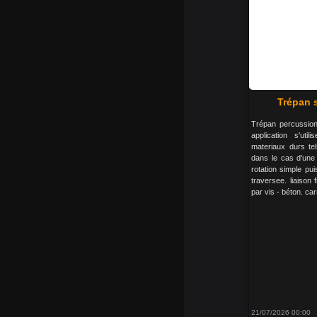
Trépan s
Trépan percussio
application s'uti
materiaux durs tel
dans le cas d'une 
rotation simple pu
traversee. liaison 
par vis - béton. car
21/07/2026 00:00