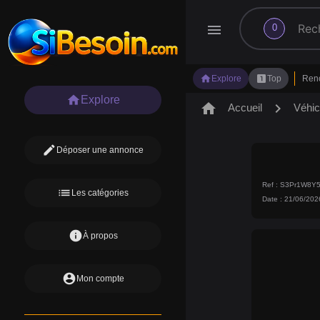
search
menu
0
home
looks_one
Explore
Top
Ren
home
Explore
home
chevron_right
Accueil
Véhic
edit
Déposer une annonce
Ref : S3Pr1W8Y
list
Les catégories
Date : 21/06/202
info
À propos
account_circle
Mon compte