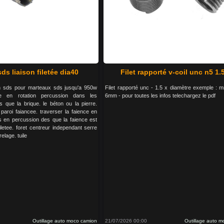
ds liaison filetée dia40
Filet rapporté v-coil unc n5 1.
n sds pour marteaux sds jusqu'a 950w
Filet rapporté unc - 1.5 x diamètre exemple : 
lise en rotation percussion dans les
6mm - pour toutes les infos telechargez le pdf
s que la brique. le béton ou la pierre.
paroi faiancee. traverser la faience en
is en percussion des que la faience est
filetee. foret centreur independant serre
relage. tuile
Outillage auto moco camion
21/07/2026 00:00
Outillage auto 