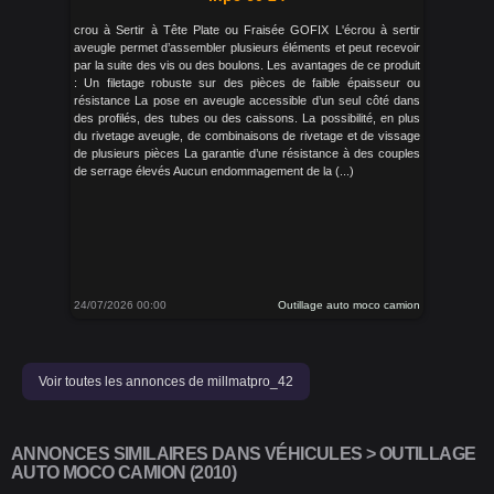
crou à Sertir à Tête Plate ou Fraisée GOFIX L'écrou à sertir
aveugle permet d’assembler plusieurs éléments et peut recevoir
par la suite des vis ou des boulons. Les avantages de ce produit
: Un filetage robuste sur des pièces de faible épaisseur ou
résistance La pose en aveugle accessible d’un seul côté dans
des profilés, des tubes ou des caissons. La possibilité, en plus
du rivetage aveugle, de combinaisons de rivetage et de vissage
de plusieurs pièces La garantie d’une résistance à des couples
de serrage élevés Aucun endommagement de la (...)
24/07/2026 00:00
Outillage auto moco camion
Voir toutes les annonces de millmatpro_42
ANNONCES SIMILAIRES DANS VÉHICULES > OUTILLAGE
AUTO MOCO CAMION (2010)