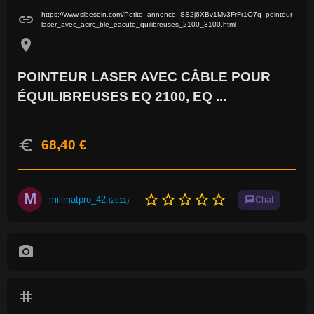
https://www.sibesoin.com/Petite_annonce_SS2j6XBv1Mv3FrFr1O7q_pointeur_
link
laser_avec_acirc_ble_eacute_quilibreuses_2100_3100.html
location_on
POINTEUR LASER AVEC CÂBLE POUR
ÉQUILIBREUSES EQ 2100, EQ ...
euro
68,40 €
M
star_border
star_border
star_border
star_border
star_border
millmatpro_42
chat
Chat
(2011)
photo_camera
tag