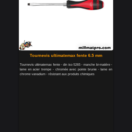
Tournevis ultimatemax fente 6.5 mm
Tournevis ultimatemax fente - din iso 5265 - manche bi-matière -
lame en acier trempe - chromée avec pointe brunie - lame en
chrome vanadium - résistant aux produits chimiques