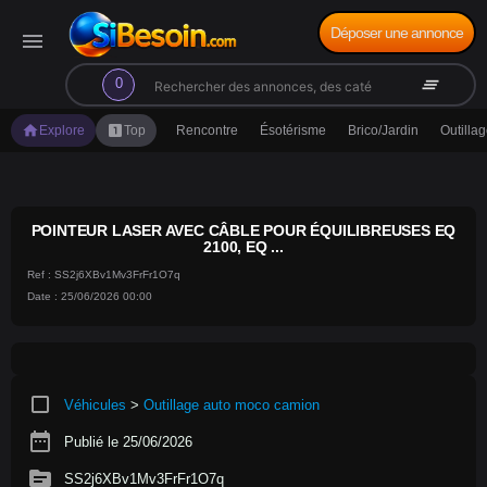
Déposer une annonce
menu
search
clear_all
0
home
looks_one
Explore
Top
Rencontre
Ésotérisme
Brico/Jardin
Outilla
POINTEUR LASER AVEC CÂBLE POUR ÉQUILIBREUSES EQ
2100, EQ ...
Ref : SS2j6XBv1Mv3FrFr1O7q
Date : 25/06/2026 00:00
crop_square
Véhicules
>
Outillage auto moco camion
date_range
Publié le 25/06/2026
source
SS2j6XBv1Mv3FrFr1O7q