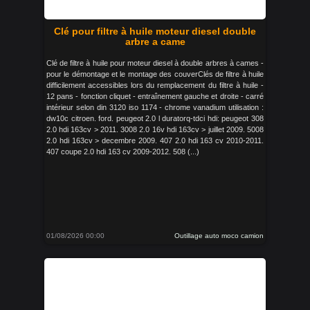
Clé pour filtre à huile moteur diesel double
arbre a came
Clé de filtre à huile pour moteur diesel à double arbres à cames -
pour le démontage et le montage des couverClés de filtre à huile
difficilement accessibles lors du remplacement du filtre à huile -
12 pans - fonction cliquet - entraînement gauche et droite - carré
intérieur selon din 3120 iso 1174 - chrome vanadium utilisation :
dw10c citroen. ford. peugeot 2.0 l duratorq-tdci hdi: peugeot 308
2.0 hdi 163cv > 2011. 3008 2.0 16v hdi 163cv > juillet 2009. 5008
2.0 hdi 163cv > decembre 2009. 407 2.0 hdi 163 cv 2010-2011.
407 coupe 2.0 hdi 163 cv 2009-2012. 508 (...)
01/08/2026 00:00
Outillage auto moco camion