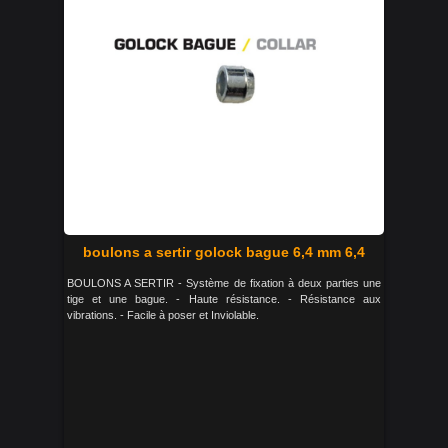
boulons a sertir golock bague 6,4 mm 6,4
BOULONS A SERTIR - Système de fixation à deux parties une
tige et une bague. - Haute résistance. - Résistance aux
vibrations. - Facile à poser et Inviolable.