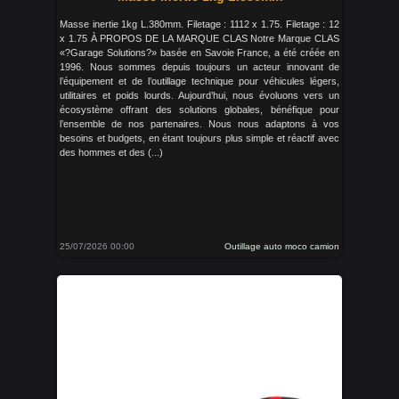
Masse inertie 1kg L.380mm. Filetage : 1112 x 1.75. Filetage : 12
x 1.75 À PROPOS DE LA MARQUE CLAS Notre Marque CLAS
«?Garage Solutions?» basée en Savoie France, a été créée en
1996. Nous sommes depuis toujours un acteur innovant de
l’équipement et de l’outillage technique pour véhicules légers,
utilitaires et poids lourds. Aujourd’hui, nous évoluons vers un
écosystème offrant des solutions globales, bénéfique pour
l’ensemble de nos partenaires. Nous nous adaptons à vos
besoins et budgets, en étant toujours plus simple et réactif avec
des hommes et des (...)
25/07/2026 00:00
Outillage auto moco camion