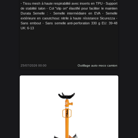
- Tissu mesh à haute respirabilité avec inserts en TPU - Support
de stabilité talon - Col "slip on" élastifié pour faciliter le maintien
Durata Semelle : - Semelle intermédiaire en EVA - Semelle
extérieure en caoutchouc nitrile à haute résistance Sicurezza -
Sans embout - Sans semelle anti-perforation 330 g EU: 39-48
UK: 6-13
25/07/2026 00:00
Outillage auto moco camion