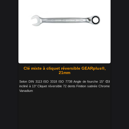
Clé mixte à cliquet réversible GEARplus®,
21mm
Selon DIN 3113 ISO 3318 ISO 7738 Angle de fourche 15° Œil
incliné à 13° Cliquet réversible 72 dents Finition satinée Chrome
Vanadium