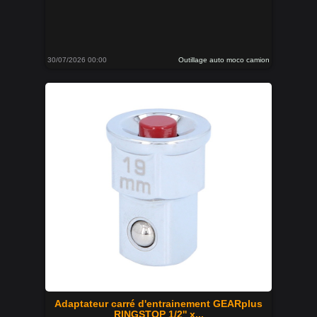
30/07/2026 00:00
Outillage auto moco camion
Adaptateur carré d'entrainement GEARplus
RINGSTOP 1/2'' x...