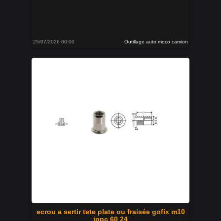
25/07/2026 00:00
Outillage auto moco camion
ecrou a sertir tete plate ou fraisée gofix m10
inpc 60 24