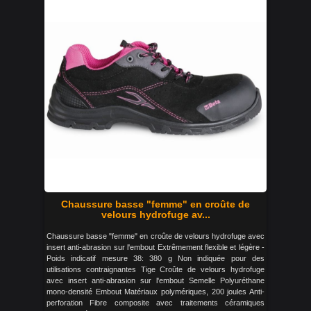
Chaussure basse "femme" en croûte de
velours hydrofuge av...
Chaussure basse "femme" en croûte de velours hydrofuge avec
insert anti-abrasion sur l'embout Extrêmement flexible et légère -
Poids indicatif mesure 38: 380 g Non indiquée pour des
utilisations contraignantes Tige Croûte de velours hydrofuge
avec insert anti-abrasion sur l'embout Semelle Polyuréthane
mono-densité Embout Matériaux polymériques, 200 joules Anti-
perforation Fibre composite avec traitements céramiques