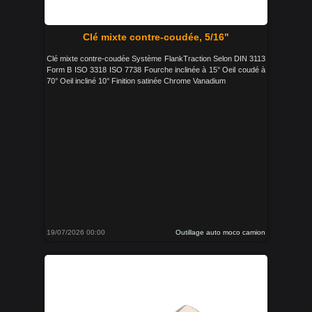
Clé mixte contre-coudée, 5/16"
Clé mixte contre-coudée Système FlankTraction Selon DIN 3113
Form B ISO 3318 ISO 7738 Fourche inclinée à 15° Oeil coudé à
70° Oeil incliné 10° Finition satinée Chrome Vanadium
19/07/2026 00:00
Outillage auto moco camion