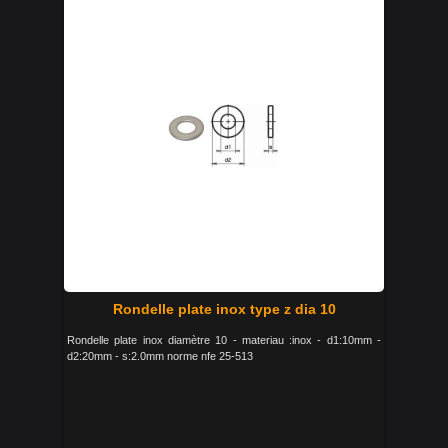
Rondelle plate inox type z dia 10
Rondelle plate inox diamètre 10 - materiau :inox - d1:10mm -
d2:20mm - s:2.0mm norme nfe 25-513