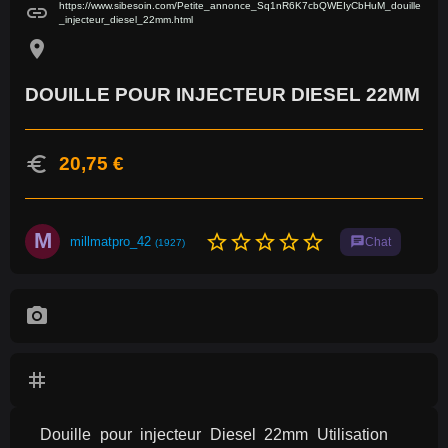
https://www.sibesoin.com/Petite_annonce_Sq1nR6K7cbQWEIyCbHuM_douille
link
_injecteur_diesel_22mm.html
location_on
DOUILLE POUR INJECTEUR DIESEL 22MM
euro
20,75 €
M
star_border
star_border
star_border
star_border
star_border
millmatpro_42
chat
Chat
(1927)
photo_camera
tag
Douille pour injecteur Diesel 22mm Utilisation 