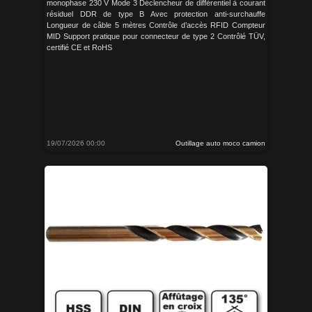
monophase 230 V Mode 3 Déclencheur de différentiel à courant
résiduel DDR de type B Avec protection anti-surchauffe
Longueur de câble 5 mètres Contrôle d’accès RFID Compteur
MID Support pratique pour connecteur de type 2 Contrôlé TÜV,
certifié CE et RoHS
19/07/2026 00:00
Outillage auto moco camion