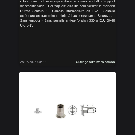
- Tissu mesh à haute respirabilité avec inserts en TPU - Support
de stabilité talon - Col "slip on" élastifié pour faciliter le maintien
Durata Semelle : - Semelle intermédiaire en EVA - Semelle
extérieure en caoutchouc nitrile à haute résistance Sicurezza -
Sans embout - Sans semelle anti-perforation 330 g EU: 39-48
UK: 6-13
25/07/2026 00:00
Outillage auto moco camion