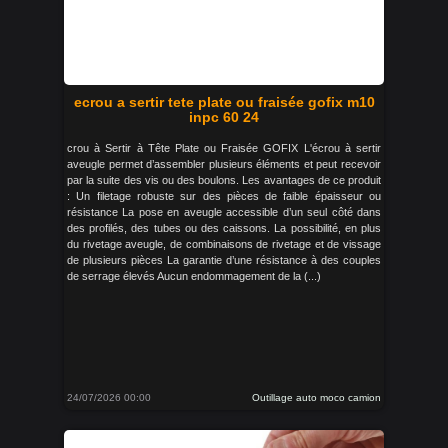
ecrou a sertir tete plate ou fraisée gofix m10
inpc 60 24
crou à Sertir à Tête Plate ou Fraisée GOFIX L'écrou à sertir
aveugle permet d’assembler plusieurs éléments et peut recevoir
par la suite des vis ou des boulons. Les avantages de ce produit
: Un filetage robuste sur des pièces de faible épaisseur ou
résistance La pose en aveugle accessible d’un seul côté dans
des profilés, des tubes ou des caissons. La possibilité, en plus
du rivetage aveugle, de combinaisons de rivetage et de vissage
de plusieurs pièces La garantie d’une résistance à des couples
de serrage élevés Aucun endommagement de la (...)
24/07/2026 00:00
Outillage auto moco camion