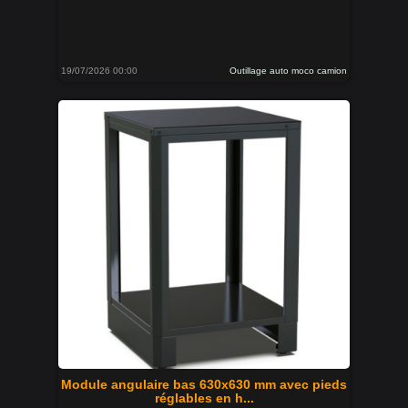
19/07/2026 00:00
Outillage auto moco camion
Module angulaire bas 630x630 mm avec pieds
réglables en h...