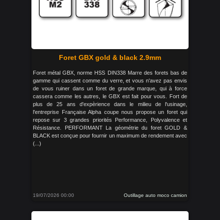
Foret GBX gold & black 2.9mm
Foret métal GBX, norme HSS DIN338 Marre des forets bas de
gamme qui cassent comme du verre, et vous n'avez pas envis
de vous ruiner dans un foret de grande marque, qui à force
cassera comme les autres, le GBX est fait pour vous. Fort de
plus de 25 ans d'expèrience dans le milieu de l'usinage,
l'entreprise Française Alpha coupe nous propose un foret qui
repose sur 3 grandes priorités Performance, Polyvalence et
Résistance. PERFORMANT La géométrie du foret GOLD &
BLACK est conçue pour fournir un maximum de rendement avec
(...)
19/07/2026 00:00
Outillage auto moco camion