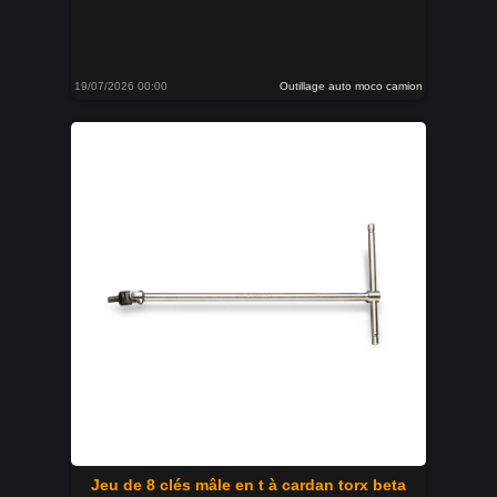
19/07/2026 00:00
Outillage auto moco camion
Jeu de 8 clés mâle en t à cardan torx beta