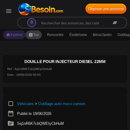
Déposer une annonce
menu
search
clear_all
0
home
looks_one
Explore
Top
Rencontre
Ésotérisme
Brico/Jardin
Outilla
DOUILLE POUR INJECTEUR DIESEL 22MM
Ref : Sq1nR6K7cbQWEIyCbHuM
Date : 19/06/2026 00:00
crop_square
Véhicules
>
Outillage auto moco camion
date_range
Publié le 19/06/2026
source
Sq1nR6K7cbQWEIyCbHuM