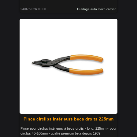
24/07/2026 00:00
Outillage auto moco camion
Pince circlips intérieurs becs droits 225mm
Pince pour circlips intérieurs à becs droits - long; 225mm - pour
circlips 40-100mm - qualité premium beta depuis 1939