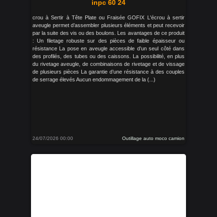
inpc 60 24
crou à Sertir à Tête Plate ou Fraisée GOFIX L'écrou à sertir
aveugle permet d’assembler plusieurs éléments et peut recevoir
par la suite des vis ou des boulons. Les avantages de ce produit
: Un filetage robuste sur des pièces de faible épaisseur ou
résistance La pose en aveugle accessible d’un seul côté dans
des profilés, des tubes ou des caissons. La possibilité, en plus
du rivetage aveugle, de combinaisons de rivetage et de vissage
de plusieurs pièces La garantie d’une résistance à des couples
de serrage élevés Aucun endommagement de la (...)
24/07/2026 00:00
Outillage auto moco camion