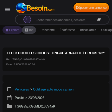
Déposer une annonce
menu
search
clear_all
0
home
looks_one
Explore
Top
Rencontre
Ésotérisme
Brico/Jardin
Outilla
LOT 3 DOUILLES CHOCS LONGUE ARRACHE ÉCROUS 1/2"
Ref : TG6Gy5zKG6ME0185V4a9
Date : 23/06/2026 00:00
crop_square
Véhicules
>
Outillage auto moco camion
date_range
Publié le 23/06/2026
source
TG6Gy5zKG6ME0185V4a9