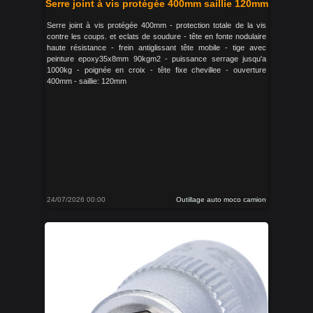
Serre joint à vis protégée 400mm saillie 120mm
Serre joint à vis protégée 400mm - protection totale de la vis
contre les coups. et eclats de soudure - tête en fonte nodulaire
haute résistance - frein antiglissant tête mobile - tige avec
peinture epoxy35x8mm 90kgm2 - puissance serrage jusqu'a
1000kg - poignée en croix - tête fixe chevillee - ouverture
400mm - saillie: 120mm
24/07/2026 00:00
Outillage auto moco camion