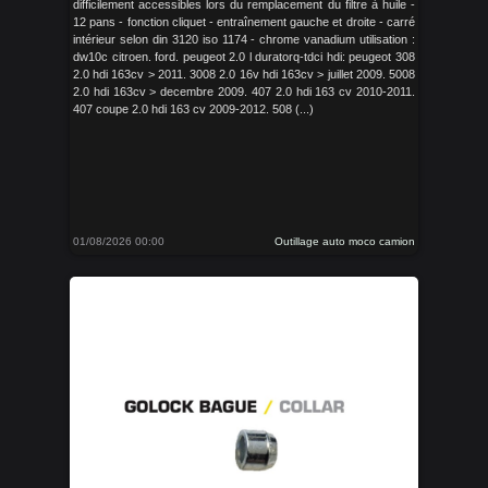
difficilement accessibles lors du remplacement du filtre à huile -
12 pans - fonction cliquet - entraînement gauche et droite - carré
intérieur selon din 3120 iso 1174 - chrome vanadium utilisation :
dw10c citroen. ford. peugeot 2.0 l duratorq-tdci hdi: peugeot 308
2.0 hdi 163cv > 2011. 3008 2.0 16v hdi 163cv > juillet 2009. 5008
2.0 hdi 163cv > decembre 2009. 407 2.0 hdi 163 cv 2010-2011.
407 coupe 2.0 hdi 163 cv 2009-2012. 508 (...)
01/08/2026 00:00
Outillage auto moco camion