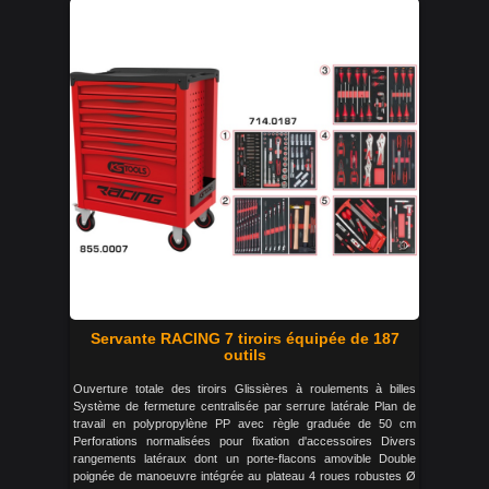
Servante RACING 7 tiroirs équipée de 187
outils
Ouverture totale des tiroirs Glissières à roulements à billes
Système de fermeture centralisée par serrure latérale Plan de
travail en polypropylène PP avec règle graduée de 50 cm
Perforations normalisées pour fixation d'accessoires Divers
rangements latéraux dont un porte-flacons amovible Double
poignée de manoeuvre intégrée au plateau 4 roues robustes Ø