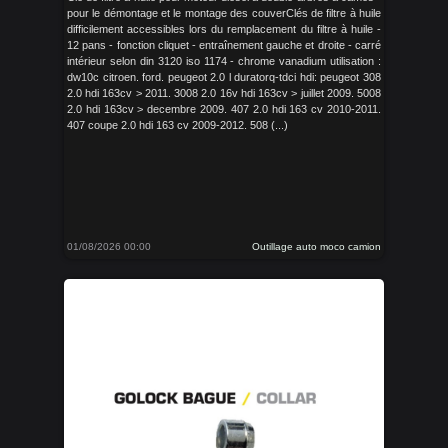
pour le démontage et le montage des couverClés de filtre à huile
difficilement accessibles lors du remplacement du filtre à huile -
12 pans - fonction cliquet - entraînement gauche et droite - carré
intérieur selon din 3120 iso 1174 - chrome vanadium utilisation :
dw10c citroen. ford. peugeot 2.0 l duratorq-tdci hdi: peugeot 308
2.0 hdi 163cv > 2011. 3008 2.0 16v hdi 163cv > juillet 2009. 5008
2.0 hdi 163cv > decembre 2009. 407 2.0 hdi 163 cv 2010-2011.
407 coupe 2.0 hdi 163 cv 2009-2012. 508 (...)
01/08/2026 00:00
Outillage auto moco camion