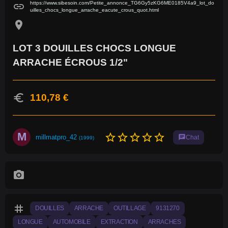
https://www.sibesoin.com/Petite_annonce_TG6Gy5zKG6ME0185V4a9_lot_do
link
uilles_chocs_longue_arrache_eacute_crous_quot.html
location_on
LOT 3 DOUILLES CHOCS LONGUE
ARRACHE ÉCROUS 1/2"
euro
110,78 €
M
star_border
star_border
star_border
star_border
star_border
millmatpro_42
chat
Chat
(1999)
photo_camera
tag
DOUILLES
ARRACHE
OUTILLAGE
9131270
LONGUE
AUTOMOBILE
EXTRACTION
ARRACHES