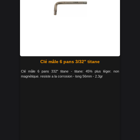
Clé mâle 6 pans 3/32" titane
Clé mâle 6 pans 332" titane - titane: 45% plus léger. non
magnétique. resiste a la corrosion - long 56mm - 2.3gr