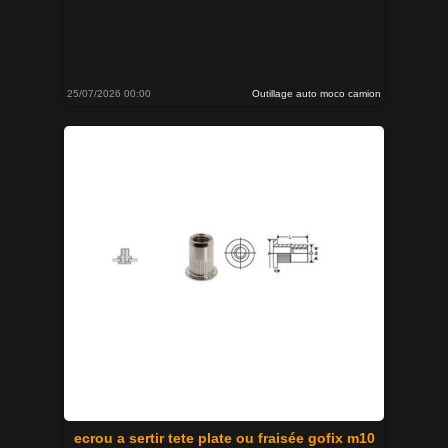
25/07/2026 00:00
Outillage auto moco camion
ecrou a sertir tete plate ou fraisée gofix m10