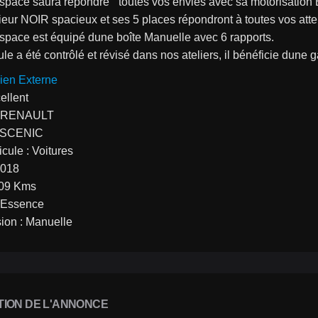
pace saura répondre ` toutes vos envies avec sa motorisation
ieur NOIR spacieux et ses 5 places répondront à toutes vos atten
pace est équipé dune boîte Manuelle avec 6 rapports.
le a été contrôlé et révisé dans nos ateliers, il bénéficie dune 
ien Externe
cellent
: RENAULT
: SCENIC
cule : Voitures
2018
209 Kms
: Essence
ion : Manuelle
TION DE L'ANNONCE