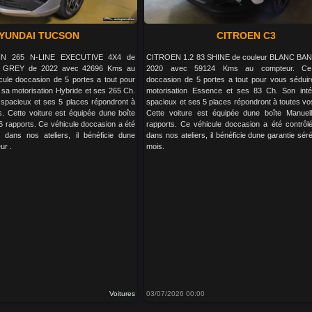
YUNDAI TUCSON
CITROEN C3
IN 265 N-LINE EXECUTIVE 4X4 de
CITROEN 1.2 83 SHINE de couleur BLANC BA
 GREY de 2022 avec 42696 Kms au
2020 avec 59124 Kms au compteur. Ce 
cule doccasion de 5 portes a tout pour
doccasion de 5 portes a tout pour vous sédui
sa motorisation Hybride et ses 265 Ch.
motorisation Essence et ses 83 Ch. Son inté
 spacieux et ses 5 places répondront à
spacieux et ses 5 places répondront à toutes vo
s. Cette voiture est équipée dune boîte
Cette voiture est équipée dune boîte Manuel
 rapports. Ce véhicule doccasion a été
rapports. Ce véhicule doccasion a été contrôlé
é dans nos ateliers, il bénéficie dune
dans nos ateliers, il bénéficie dune garantie sér
ur .
mois.
Voitures
03/07/2026 00:00