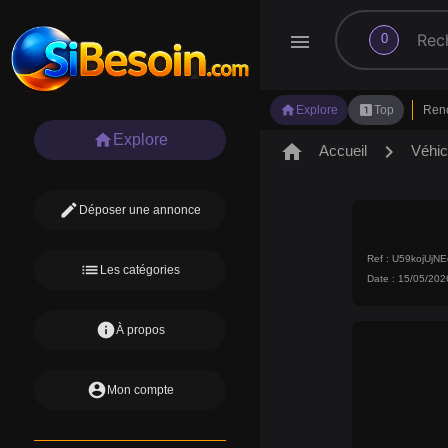
search
menu
0
home
looks_one
Explore
Top
Ren
home
Explore
home
chevron_right
Accueil
Véhic
edit
Déposer une annonce
Ref : U59kojUj
list
Les catégories
Date : 15/05/202
info
À propos
account_circle
Mon compte