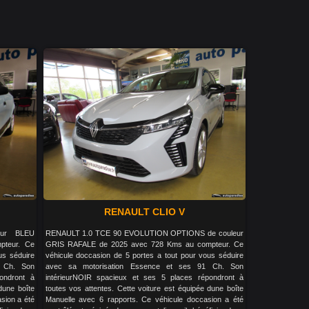
RENAULT CLIO V
ur BLEU
RENAULT 1.0 TCE 90 EVOLUTION OPTIONS de couleur
teur. Ce
GRIS RAFALE de 2025 avec 728 Kms au compteur. Ce
us séduire
véhicule doccasion de 5 portes a tout pour vous séduire
2 Ch. Son
avec sa motorisation Essence et ses 91 Ch. Son
ondront à
intérieurNOIR spacieux et ses 5 places répondront à
dune boîte
toutes vos attentes. Cette voiture est équipée dune boîte
sion a été
Manuelle avec 6 rapports. Ce véhicule doccasion a été