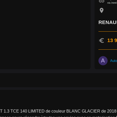
link
nic.html
location_on
RENAU
euro
13 9
A
Aut
 1.3 TCE 140 LIMITED de couleur BLANC GLACIER de 2018 