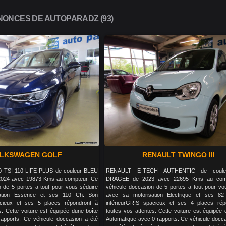
ONCES DE AUTOPARADZ (93)
LKSWAGEN GOLF
RENAULT TWINGO III
TSI 110 LIFE PLUS de couleur BLEU
RENAULT E-TECH AUTHENTIC de coule
024 avec 19873 Kms au compteur. Ce
DRAGEE de 2023 avec 22695 Kms au comp
n de 5 portes a tout pour vous séduire
véhicule doccasion de 5 portes a tout pour vo
ation Essence et ses 110 Ch. Son
avec sa motorisation Electrique et ses 8
acieux et ses 5 places répondront à
intérieurGRIS spacieux et ses 4 places rép
s. Cette voiture est équipée dune boîte
toutes vos attentes. Cette voiture est équipée 
apports. Ce véhicule doccasion a été
Automatique avec 0 rapports. Ce véhicule docca