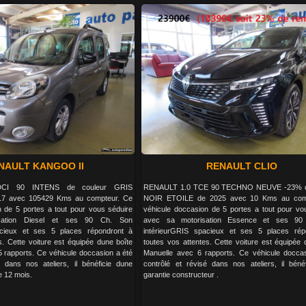
NAULT KANGOO II
RENAULT CLIO
CI 90 INTENS de couleur GRIS
RENAULT 1.0 TCE 90 TECHNO NEUVE -23% d
7 avec 105429 Kms au compteur. Ce
NOIR ETOILE de 2025 avec 10 Kms au com
n de 5 portes a tout pour vous séduire
véhicule doccasion de 5 portes a tout pour vo
sation Diesel et ses 90 Ch. Son
avec sa motorisation Essence et ses 90
acieux et ses 5 places répondront à
intérieurGRIS spacieux et ses 5 places rép
s. Cette voiture est équipée dune boîte
toutes vos attentes. Cette voiture est équipée 
apports. Ce véhicule doccasion a été
Manuelle avec 6 rapports. Ce véhicule docca
é dans nos ateliers, il bénéficie dune
contrôlé et révisé dans nos ateliers, il béné
e 12 mois.
garantie constructeur .