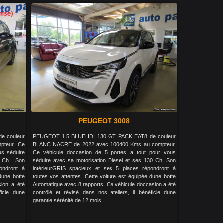
PEUGEOT 3008
e couleur
PEUGEOT 1.5 BLUEHDI 130 GT PACK EAT8 de couleur
pteur. Ce
BLANC NACRE de 2022 avec 100400 Kms au compteur.
us séduire
Ce véhicule doccasion de 5 portes a tout pour vous
 Ch. Son
séduire avec sa motorisation Diesel et ses 130 Ch. Son
ondront à
intérieurGRIS spacieux et ses 5 places répondront à
dune boîte
toutes vos attentes. Cette voiture est équipée dune boîte
sion a été
Automatique avec 8 rapports. Ce véhicule doccasion a été
ficie dune
contrôlé et révisé dans nos ateliers, il bénéficie dune
garantie sérénité de 12 mois.