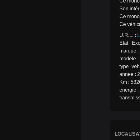
Ce monos
Son intér
Ce monos
Ce véhicu
U.R.L. : 
L
Etat : Ex
marque 
modele 
type_vehi
annee : 
Km : 53
energie 
transmiss
LOCALISA