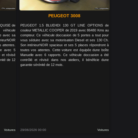
PEUGEOT 3008
NQUISE de
PEUGEOT 1.5 BLUEHDI 130 GT LINE OPTIONS de
véhicule
couleur METALLIC COOPER de 2019 avec 86480 Kms au
re avec sa
compteur. Ce véhicule doccasion de 5 portes a tout pour
rieurNOIR
vous séduire avec sa motorisation Diesel et ses 130 Ch.
s attentes.
Son intérieurNOIR spacieux et ses 5 places répondront à
le avec 5
toutes vos attentes. Cette voiture est équipée dune boîte
 et révisé
Manuelle avec 6 rapports. Ce véhicule doccasion a été
énité de 12
contrôlé et révisé dans nos ateliers, il bénéficie dune
garantie sérénité de 12 mois.
Voitures
29/06/2026 00:00
Voitures