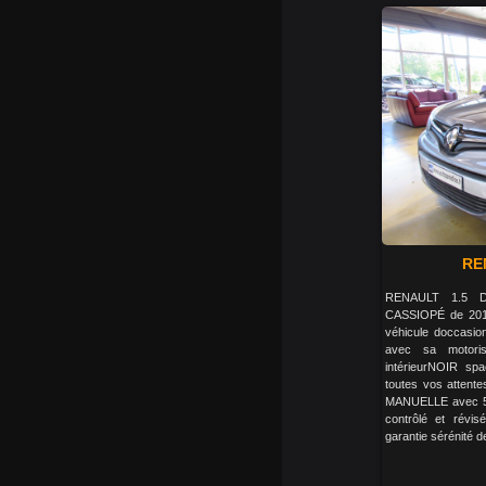
RE
RENAULT 1.5 D
CASSIOPÉ de 201
véhicule doccasio
avec sa motori
intérieurNOIR sp
toutes vos attente
MANUELLE avec 5 r
contrôlé et révis
garantie sérénité d