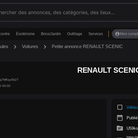
account_circle
contre
Ésotérisme
Brico/Jardin
Outillage
Services
Mon comp
chevron_right
chevron_right
ules
Voitures
Petite annonce RENAULT SCENIC
RENAULT SCENI
NEq7MKqx5k27
6 00:00
crop_square
Véhic
date_range
Publié
source
U59ko
https:/