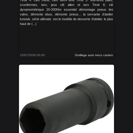
Tiroir 4: clés mixte, clés demi lune Tiroir 5: tournevis plats,
cruciformes, torx, jeux clé allen et torx Tiroir 6: clé
dynamométrique 20-200Nm essentiel démontage pneus tire
valve, démonte obus, démonte pneus... la servante d'atelier
kstools. série ultimate. est le modèle de desserte d'atelier. le plus
haut de (...)
15/07/2026 00:00
Outillage auto moco camion