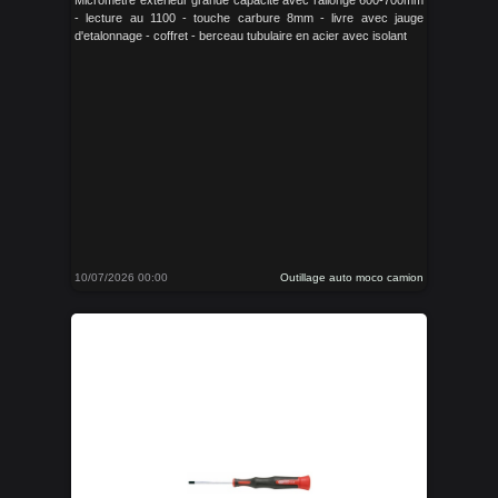
Micrométre extérieur grande capacité avec rallonge 600-700mm
- lecture au 1100 - touche carbure 8mm - livre avec jauge
d'etalonnage - coffret - berceau tubulaire en acier avec isolant
10/07/2026 00:00
Outillage auto moco camion