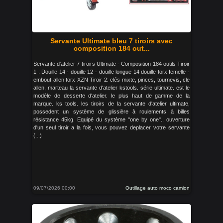
Servante Ultimate bleu 7 tiroirs avec
composition 184 out...
Servante d'atelier 7 tiroirs Ultimate - Composition 184 outils Tiroir
1 : Douille 14 - douille 12 - douille longue 14 douille torx femelle -
embout allen torx XZN Tiroir 2: clés mixte, pinces, tournevis, cle
allen, marteau la servante d'atelier kstools. série ultimate. est le
modèle de desserte d'atelier. le plus haut de gamme de la
marque. ks tools. les tiroirs de la servante d'atelier ultimate,
possedent un système de glissière à roulements à billes
résistance 45kg. Equipé du système "one by one"., ouverture
d'un seul tiroir a la fois, vous pouvez deplacer votre servante
(...)
09/07/2026 00:00
Outillage auto moco camion