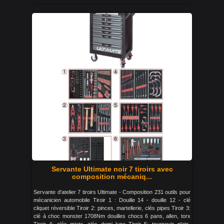
Servante Ultimate noir 7 tiroirs avec
composition mécaniq...
Servante d'atelier 7 tiroirs Ultimate - Composition 231 outils pour
mécanicien automobile Tiroir 1 : Douille 14 - douille 12 - clé
cliquet réversible Tiroir 2: pinces, martellerie, clés pipes Tiroir 3:
clé à choc monster 1708Nm douilles chocs 6 pans, allen, torx