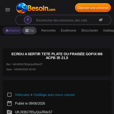
Déposer une annonce
menu
search
clear_all
0
home
looks_one
Explore
Top
Rencontre
Ésotérisme
Brico/Jardin
Outilla
ECROU A SERTIR TETE PLATE OU FRAISÉE GOFIX M8
ACPB 35 21,5
Ref : UKJ938J78SyQoi2Rdv57
Date : 09/06/2026 00:00
crop_square
Véhicules
>
Outillage auto moco camion
date_range
Publié le 09/06/2026
source
UKJ938J78SyQoi2Rdv57