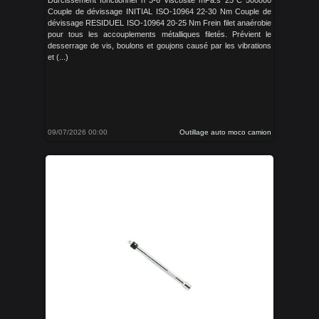
Durcissement fonctionnel h 3-6 Viscosité mPa.s 25°C 500800
Couple de dévissage INITIAL ISO-10964 22-30 Nm Couple de
dévissage RESIDUEL ISO-10964 20-25 Nm Frein filet anaérobie
pour tous les accouplements métalliques filetés. Prévient le
desserrage de vis, boulons et goujons causé par les vibrations
et (...)
09/07/2026 00:00
Outillage auto moco camion