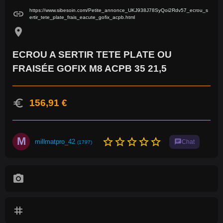
https://www.sibesoin.com/Petite_annonce_UKJ938J78SyQoi2Rdv57_ecrou_s
link
ertir_tete_plate_frais_eacute_gofix_acpb.html
location_on
ECROU A SERTIR TETE PLATE OU
FRAISÉE GOFIX M8 ACPB 35 21,5
euro
156,91 €
M
star_border
star_border
star_border
star_border
star_border
millmatpro_42
chat
Chat
(1797)
photo_camera
tag