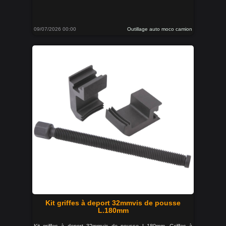
09/07/2026 00:00
Outillage auto moco camion
Kit griffes à deport 32mmvis de pousse
L.180mm