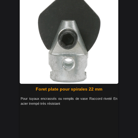
Foret plate pour spirales 22 mm
Pour tuyaux encrassés ou remplis de vase Raccord riveté En
acier trempé très résistant