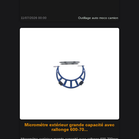
11/07/2026 00:00
Outillage auto moco camion
Micrométre extérieur grande capacité avec
rallonge 600-70...