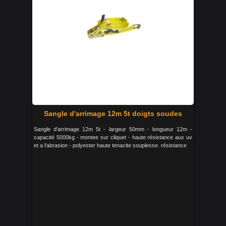
Sangle d'arrimage 12m 5t doigts soudes
Sangle d'arrimage 12m 5t - largeur 50mm - longueur 12m -
capacité 5000kg - montee sur cliquet - haute résistance aux uv
et a l'abrasion - polyester haute tenacite souplesse. résistance