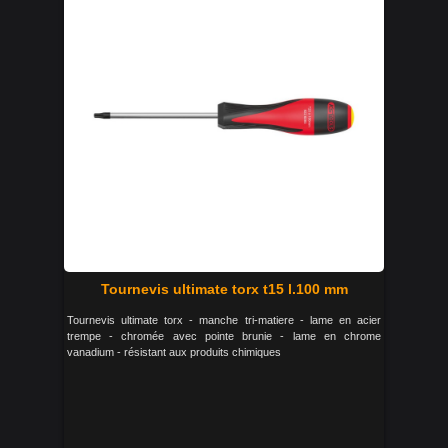
Tournevis ultimate torx t15 l.100 mm
Tournevis ultimate torx - manche tri-matiere - lame en acier
trempe - chromée avec pointe brunie - lame en chrome
vanadium - résistant aux produits chimiques