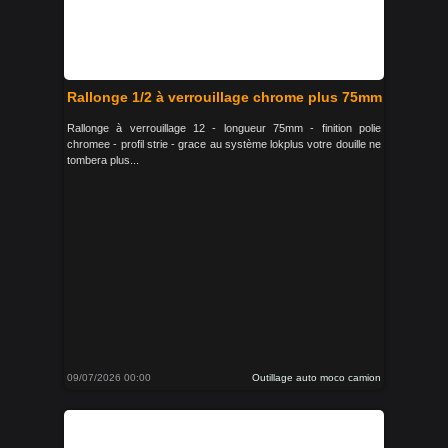
Rallonge 1/2 à verrouillage chrome plus 75mm
Rallonge à verrouillage 12 - longueur 75mm - finition polie
chromee - profil strie - grace au système lokplus votre douille ne
tombera plus...
09/07/2026 00:00
Outillage auto moco camion