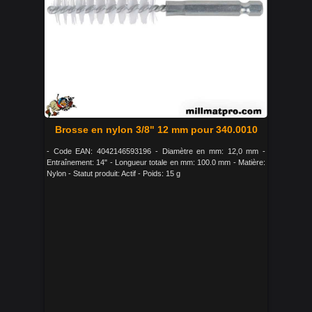
Brosse en nylon 3/8" 12 mm pour 340.0010
- Code EAN: 4042146593196 - Diamètre en mm: 12,0 mm -
Entraînement: 14" - Longueur totale en mm: 100.0 mm - Matière:
Nylon - Statut produit: Actif - Poids: 15 g