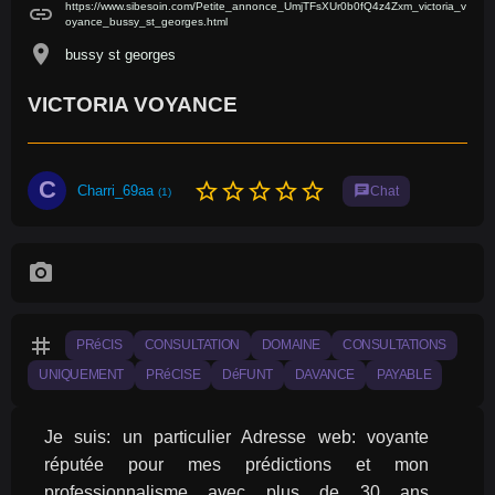
https://www.sibesoin.com/Petite_annonce_UmjTFsXUr0b0fQ4z4Zxm_victoria_v
link
oyance_bussy_st_georges.html
location_on
bussy st georges
VICTORIA VOYANCE
C
star_border
star_border
star_border
star_border
star_border
Charri_69aa
chat
Chat
(1)
photo_camera
tag
PRéCIS
CONSULTATION
DOMAINE
CONSULTATIONS
UNIQUEMENT
PRéCISE
DéFUNT
DAVANCE
PAYABLE
Je suis: un particulier Adresse web: voyante 
réputée pour mes prédictions et mon 
professionnalisme avec plus de 30 ans 