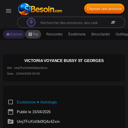
Déposer une annonce
menu
search
clear_all
0
home
looks_one
Explore
Top
Rencontre
Ésotérisme
Brico/Jardin
Outilla
VICTORIA VOYANCE BUSSY ST GEORGES
Ref : UmjTFsXUr0b0fQ4z4Zxm
Date : 15/04/2026 00:00
crop_square
Esotérisme
>
Astrologie
date_range
Publié le 15/04/2026
source
UmjTFsXUr0b0fQ4z4Zxm