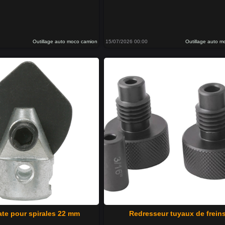
Outillage auto moco camion
15/07/2026 00:00
Outillage auto 
ate pour spirales 22 mm
Redresseur tuyaux de frein