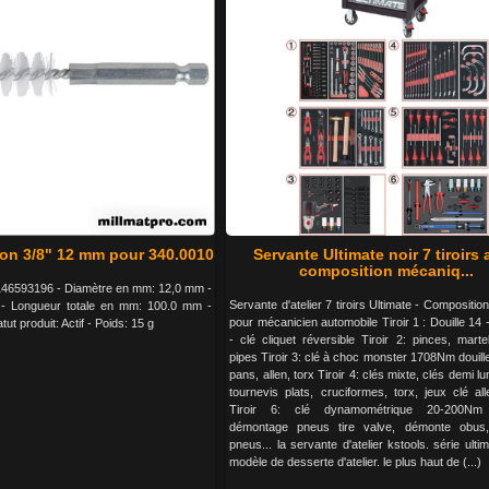
on 3/8" 12 mm pour 340.0010
Servante Ultimate noir 7 tiroirs
composition mécaniq...
46593196 - Diamètre en mm: 12,0 mm -
Servante d'atelier 7 tiroirs Ultimate - Composition
 - Longueur totale en mm: 100.0 mm -
pour mécanicien automobile Tiroir 1 : Douille 14 -
tut produit: Actif - Poids: 15 g
- clé cliquet réversible Tiroir 2: pinces, martel
pipes Tiroir 3: clé à choc monster 1708Nm douil
pans, allen, torx Tiroir 4: clés mixte, clés demi lu
tournevis plats, cruciformes, torx, jeux clé al
Tiroir 6: clé dynamométrique 20-200Nm 
démontage pneus tire valve, démonte obus
pneus... la servante d'atelier kstools. série ultim
modèle de desserte d'atelier. le plus haut de (...)