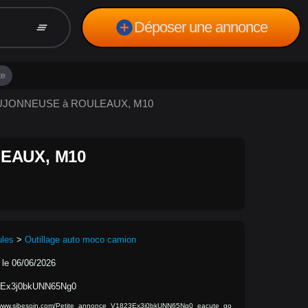
add_circle
Déposer une annonce
clear_all
te
GOUJONNEUSE à ROULEAUX, M10
EAUX, M10
ules
>
Outillage auto moco camion
 le 06/06/2026
Ex3j0bkUNN65Ng0
/www.sibesoin.com/Petite_annonce_V1823Ex3j0bkUNN65Ng0_eacute_go