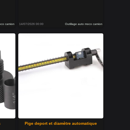
moco camion
14/07/2026 00:00
Outillage auto moco camion
s
Pige deport et diamètre automatique