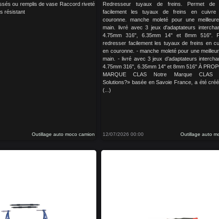
ssés ou remplis de vase Raccord riveté
Redresseur tuyaux de freins. Permet de 
s résistant
facilement les tuyaux de freins en cuivre 
couronne. manche moleté pour une meilleure
main. livré avec 3 jeux d'adaptateurs intercha
4.75mm 316", 6.35mm 14" et 8mm 516". P
redresser facilement les tuyaux de freins en cu
en couronne. - manche moleté pour une meilleur
main. - livré avec 3 jeux d’adaptateurs interch
4.75mm 316", 6.35mm 14" et 8mm 516" À PRO
MARQUE CLAS Notre Marque CLAS «
Solutions?» basée en Savoie France, a été cré
(...)
Outillage auto moco camion
12/07/2026 00:00
Outillage auto 