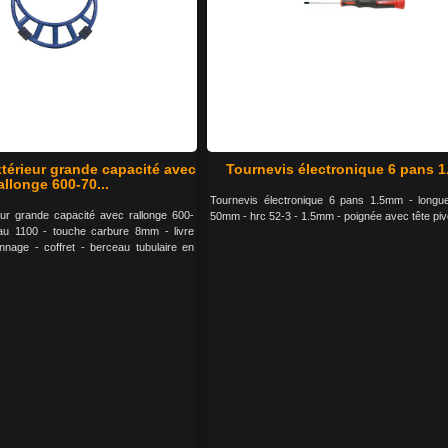
térieur grande capacité avec
Tournevis électronique 6 pans 
allonge 600-70...
Tournevis électronique 6 pans 1.5mm - longu
eur grande capacité avec rallonge 600-
50mm - hrc 52-3 - 1.5mm - poignée avec tête piv
au 1100 - touche carbure 8mm - livre
nnage - coffret - berceau tubulaire en