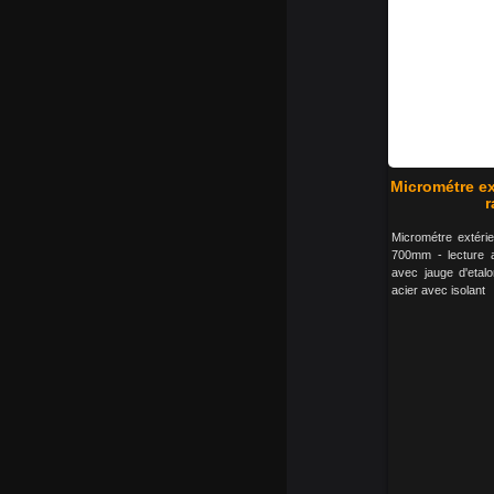
Micrométre ex
r
Micrométre extéri
700mm - lecture 
avec jauge d'etalo
acier avec isolant