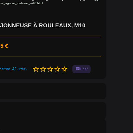
se_agrave_rouleaux_m10.html
JONNEUSE À ROULEAUX, M10
5 €
star_border
star_border
star_border
star_border
star_border
matpro_42
chat
Chat
(1782)
1