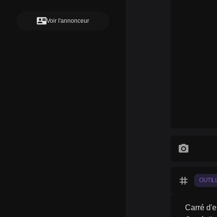
contact_mail
Voir l'annonceur
photo_camera
tag
OUTIL
Carré d'e