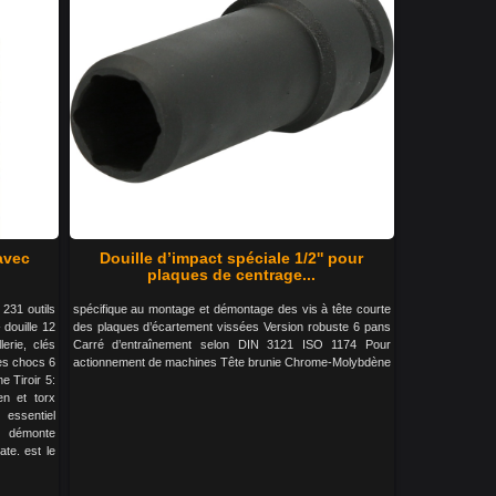
 avec
Douille d’impact spéciale 1/2'' pour
plaques de centrage...
 231 outils
spécifique au montage et démontage des vis à tête courte
 douille 12
des plaques d’écartement vissées Version robuste 6 pans
lerie, clés
Carré d’entraînement selon DIN 3121 ISO 1174 Pour
les chocs 6
actionnement de machines Tête brunie Chrome-Molybdène
ne Tiroir 5:
len et torx
essentiel
, démonte
ate. est le