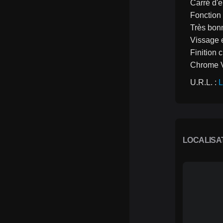
Carré d'
Fonction 
Très bonn
Vissage 
Finition
Chrome 
U.R.L. : 
L
LOCALISA