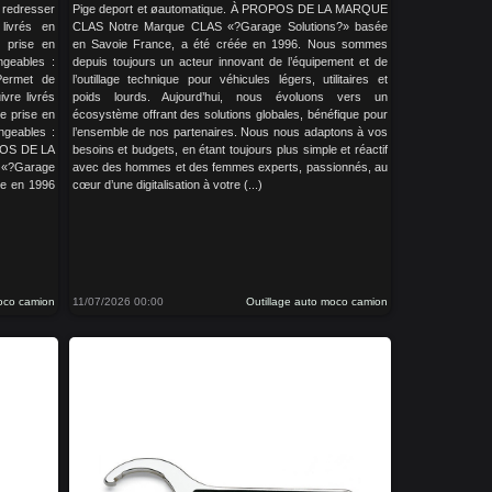
redresser
Pige deport et øautomatique. À PROPOS DE LA MARQUE
livrés en
CLAS Notre Marque CLAS «?Garage Solutions?» basée
 prise en
en Savoie France, a été créée en 1996. Nous sommes
ngeables :
depuis toujours un acteur innovant de l’équipement et de
ermet de
l’outillage technique pour véhicules légers, utilitaires et
ivre livrés
poids lourds. Aujourd’hui, nous évoluons vers un
e prise en
écosystème offrant des solutions globales, bénéfique pour
angeables :
l’ensemble de nos partenaires. Nous nous adaptons à vos
POS DE LA
besoins et budgets, en étant toujours plus simple et réactif
?Garage
avec des hommes et des femmes experts, passionnés, au
ée en 1996
cœur d’une digitalisation à votre (...)
moco camion
11/07/2026 00:00
Outillage auto moco camion