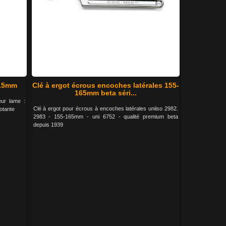
1.5mm
Clé à ergot écrous encoches latérales 155-
165mm beta séri...
eur lame :
Clé à ergot pour écrous à encoches latérales uniiso 2982.
otante
2983 - 155-165mm - uni 6752 - qualité premium beta
depuis 1939