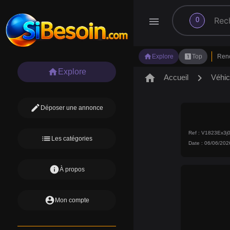
search
menu
0
home
looks_one
Explore
Top
Ren
home
Explore
home
chevron_right
Accueil
Véhic
edit
Déposer une annonce
Ref : V1823Ex3
list
Les catégories
Date : 06/06/202
info
À propos
account_circle
Mon compte