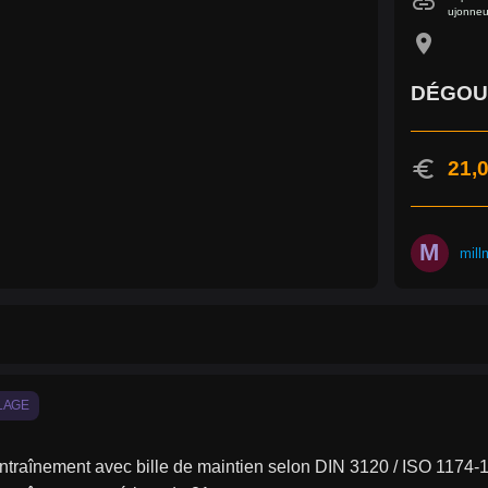
link
ujonneu
location_on
DÉGOU
euro
21,0
M
mill
LAGE
ntraînement avec bille de maintien selon DIN 3120 / ISO 1174-