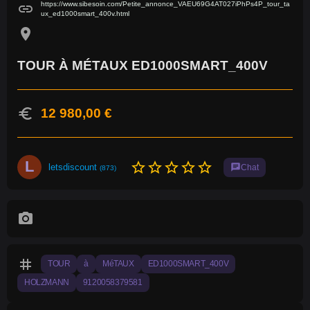
https://www.sibesoin.com/Petite_annonce_VAEU69G4AT027iPhPs4P_tour_ta
link
ux_ed1000smart_400v.html
location_on
TOUR À MÉTAUX ED1000SMART_400V
euro
12 980,00 €
L
star_border
star_border
star_border
star_border
star_border
letsdiscount
chat
Chat
(873)
photo_camera
tag
TOUR
à
MéTAUX
ED1000SMART_400V
HOLZMANN
9120058379581