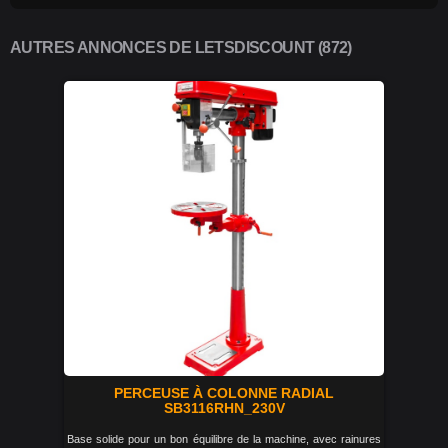
AUTRES ANNONCES DE LETSDISCOUNT (872)
PERCEUSE À COLONNE RADIAL
SB3116RHN_230V
Base solide pour un bon équilibre de la machine, avec rainures