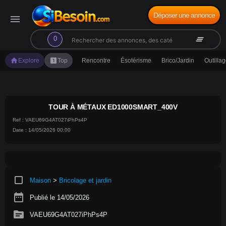
Déposer une annonce
menu
search
clear_all
0
home
looks_one
Explore
Top
Rencontre
Ésotérisme
Brico/Jardin
Outilla
TOUR À MÉTAUX ED1000SMART_400V
Ref : VAEU69G4AT027iPhPs4P
Date : 14/05/2026 00:00
crop_square
Maison
>
Bricolage et jardin
date_range
Publié le 14/05/2026
source
VAEU69G4AT027iPhPs4P