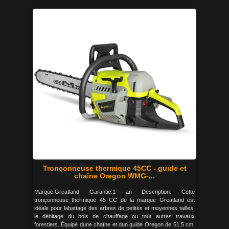
Tronçonneuse thermique 45CC - guide et
chaîne Oregon WMG-...
Marque:Greatland Garantie:1 an Description: Cette
tronçonneuse thermique 45 CC de la marque Greatland est
idéale pour labattage des arbres de petites et moyennes tailles,
le débitage du bois de chauffage ou tout autres travaux
forestiers. Équipé dune chaîne et dun guide Oregon de 51.5 cm,