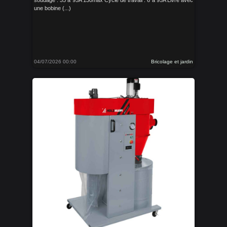
soudage : 35 à 95A 130max Cycle de travail : 6 à 95A Livré avec
une bobine (...)
04/07/2026 00:00
Bricolage et jardin