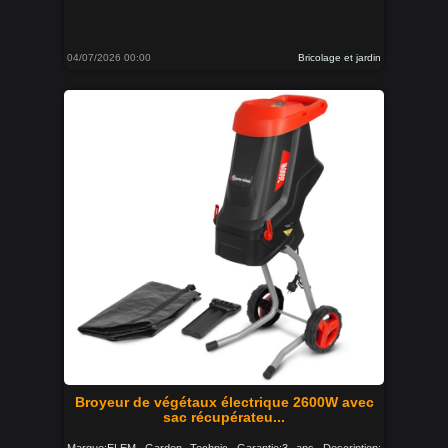
04/07/2026 00:00
Bricolage et jardin
Broyeur de végétaux électrique 2600W avec
sac récupérateu...