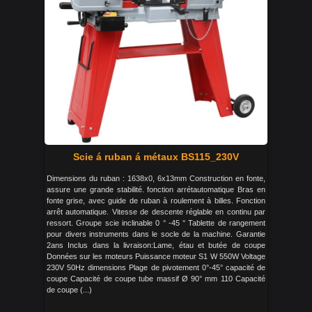
Scie á ruban á métaux BS115_230V
Dimensions du ruban : 1638x0, 6x13mm Construction en fonte,
assure une grande stabilité. fonction arrétautomatique Bras en
fonte grise, avec guide de ruban à roulement à billes. Fonction
arrêt automatique. Vitesse de descente réglable en continu par
ressort. Groupe scie inclinable 0 ° -45 ° Tablette de rangement
pour divers instruments dans le socle de la machine. Garantie
2ans Inclus dans la livraison:Lame, étau et butée de coupe
Données sur les moteurs Puissance moteur S1 W 550W Voltage
230V 50Hz dimensions Plage de pivotement 0°-45° capacité de
coupe Capacité de coupe tube massif Ø 90° mm 110 Capacité
de coupe (...)