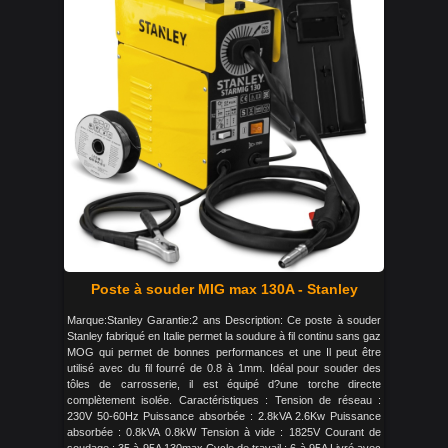
Poste à souder MIG max 130A - Stanley
Marque:Stanley Garantie:2 ans Description: Ce poste à souder
Stanley fabriqué en Italie permet la soudure à fil continu sans gaz
MOG qui permet de bonnes performances et une Il peut être
utilisé avec du fil fourré de 0.8 à 1mm. Idéal pour souder des
tôles de carrosserie, il est équipé d?une torche directe
complètement isolée. Caractéristiques : Tension de réseau :
230V 50-60Hz Puissance absorbée : 2.8kVA 2.6Kw Puissance
absorbée : 0.8kVA 0.8kW Tension à vide : 1825V Courant de