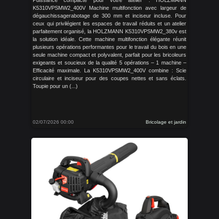
Puissance compacte pour votre atelier : HOLZMANN
K5310VPSMW2_400V Machine multifonction avec largeur de
dégauchissagerabotage de 300 mm et inciseur incluse. Pour
ceux qui privilégient les espaces de travail réduits et un atelier
parfaitement organisé, la HOLZMANN K5310VPSMW2_380v est
la solution idéale. Cette machine multifonction élégante réunit
plusieurs opérations performantes pour le travail du bois en une
seule machine compact et polyvalent, parfait pour les bricoleurs
exigeants et soucieux de la qualité 5 opérations – 1 machine –
Efficacité maximale. La K5310VPSMW2_400V combine : Scie
circulaire et inciseur pour des coupes nettes et sans éclats.
Toupie pour un (...)
02/07/2026 00:00
Bricolage et jardin