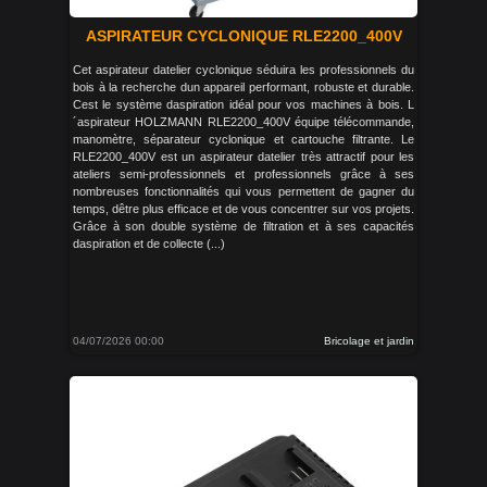
ASPIRATEUR CYCLONIQUE RLE2200_400V
Cet aspirateur datelier cyclonique séduira les professionnels du
bois à la recherche dun appareil performant, robuste et durable.
Cest le système daspiration idéal pour vos machines à bois. L
´aspirateur HOLZMANN RLE2200_400V équipe télécommande,
manomètre, séparateur cyclonique et cartouche filtrante. Le
RLE2200_400V est un aspirateur datelier très attractif pour les
ateliers semi-professionnels et professionnels grâce à ses
nombreuses fonctionnalités qui vous permettent de gagner du
temps, dêtre plus efficace et de vous concentrer sur vos projets.
Grâce à son double système de filtration et à ses capacités
daspiration et de collecte (...)
04/07/2026 00:00
Bricolage et jardin