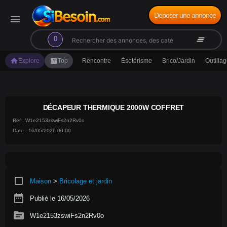
Déposer une annonce
menu
search
clear_all
0
home
looks_one
Explore
Top
Rencontre
Ésotérisme
Brico/Jardin
Outilla
DÉCAPEUR THERMIQUE 2000W COFFRET
Ref : W1e2153zswiFs2n2Rv0o
Date : 16/05/2026 00:00
crop_square
Maison
>
Bricolage et jardin
date_range
Publié le 16/05/2026
source
W1e2153zswiFs2n2Rv0o