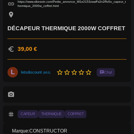
https://www.sibesoin.com/Petite_annonce_W1e2153zswiFs2n2Rv0o_capeur_t
link
hermique_2000w_coffret.html
location_on
DÉCAPEUR THERMIQUE 2000W COFFRET
euro
39,00 €
L
star_border
star_border
star_border
star_border
star_border
letsdiscount
chat
Chat
(863)
photo_camera
tag
CAPEUR
THERMIQUE
COFFRET
Marque:CONSTRUCTOR