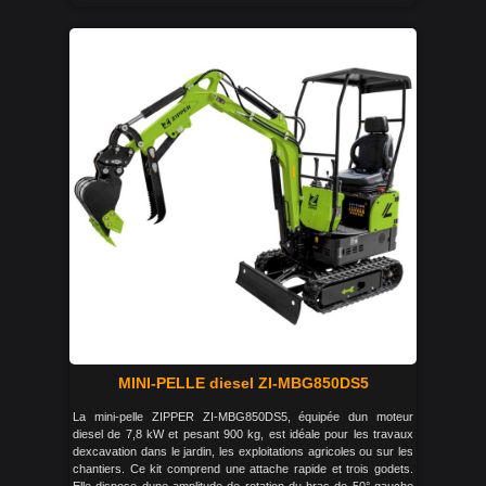
MINI-PELLE diesel ZI-MBG850DS5
La mini-pelle ZIPPER ZI-MBG850DS5, équipée dun moteur
diesel de 7,8 kW et pesant 900 kg, est idéale pour les travaux
dexcavation dans le jardin, les exploitations agricoles ou sur les
chantiers. Ce kit comprend une attache rapide et trois godets.