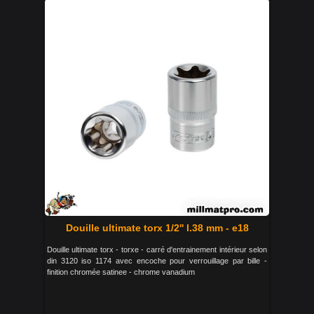
Douille ultimate torx 1/2'' l.38 mm - e18
Douille ultimate torx - torxe - carré d'entrainement intérieur selon
din 3120 iso 1174 avec encoche pour verrouillage par bille -
finition chromée satinee - chrome vanadium