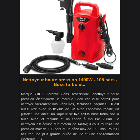
Nettoyeur haute pression 1400W - 105 bars -
Buse turbo et...
Marque:BRICK Garantie:3 ans Description: Lenettoyeur haute
pression électriquede la marque Brick est loutil parfait pour
nettoyer facilement vos véhicules, terrasses, façades... Il est
aussi livré avec un flexible de 3M avec connexion rapide, un
pistolet, une lance sur laquelle se fixe soit la buse turbo, soit la
buse avec jet réglable et un canon à mousse 250ml. Ce
nettoyeur est équipé dun moteur de 1400w, il vous fournira une
pression max de 105 bars et un débit max de 6.5 Lmin. Pour lui
assurer une plus grande durée de vie et une consommation
électrique (...)