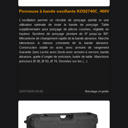
Ponceuse à bande oscillante KOS2740C_400V
L´oscillation permet un résultat de ponçage parfait et une
utilisation optimale de toute la bande de ponçage. Table
supplémentaire pour ponçage de pièces courbes, réglable en
hauteur. Système de ponçage pivotant de 0º jusqu´au 90º.
Mécanisme de changement rapide de la bande abrasive. Marche
silencieuse à vitesse constante de la bande abrasive.
Construction stable en acier, avec armoire de rangement
Garantie 2ans Livrée avec:Socle avec armoire à serrure, bande
abrasive, guide d´onglet de précision, butée de table. Manchons
ponceurs Ø 38, Ø 50, Ø 76. Données sur les (...)
22/07/2026 00:00
Bricolage et jardin