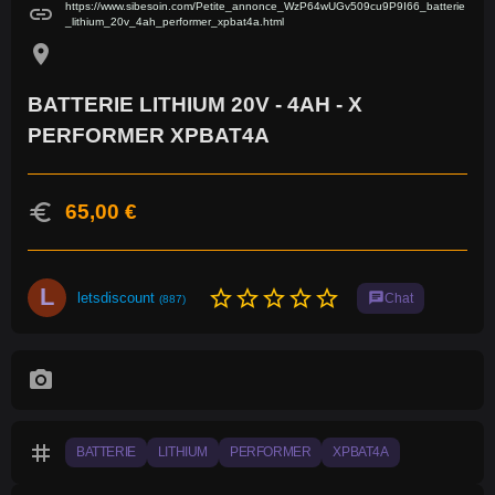
https://www.sibesoin.com/Petite_annonce_WzP64wUGv509cu9P9I66_batterie
link
_lithium_20v_4ah_performer_xpbat4a.html
location_on
BATTERIE LITHIUM 20V - 4AH - X
PERFORMER XPBAT4A
euro
65,00 €
L
star_border
star_border
star_border
star_border
star_border
letsdiscount
chat
Chat
(887)
photo_camera
tag
BATTERIE
LITHIUM
PERFORMER
XPBAT4A