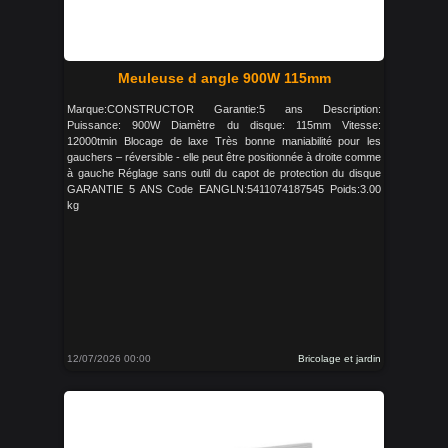
Meuleuse d angle 900W 115mm
Marque:CONSTRUCTOR Garantie:5 ans Description:
Puissance: 900W Diamètre du disque: 115mm Vitesse:
12000tmin Blocage de laxe Très bonne maniabilité pour les
gauchers – réversible - elle peut être positionnée à droite comme
à gauche Réglage sans outil du capot de protection du disque
GARANTIE 5 ANS Code EANGLN:5411074187545 Poids:3.00
kg
12/07/2026 00:00
Bricolage et jardin