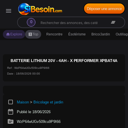
Déposer une annonce
menu
search
clear_all
0
home
looks_one
Explore
Top
Rencontre
Ésotérisme
Brico/Jardin
Outilla
BATTERIE LITHIUM 20V - 4AH - X PERFORMER XPBAT4A
Ref : WzP64wUGv509cu9P9I66
Date : 18/06/2026 00:00
crop_square
Maison
>
Bricolage et jardin
date_range
Publié le 18/06/2026
source
WzP64wUGv509cu9P9I66