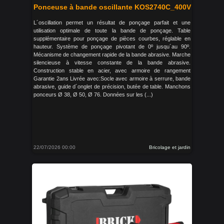
Ponceuse à bande oscillante KOS2740C_400V
L´oscillation permet un résultat de ponçage parfait et une
utilisation optimale de toute la bande de ponçage. Table
supplémentaire pour ponçage de pièces courbes, réglable en
hauteur. Système de ponçage pivotant de 0º jusqu´au 90º.
Mécanisme de changement rapide de la bande abrasive. Marche
silencieuse à vitesse constante de la bande abrasive.
Construction stable en acier, avec armoire de rangement
Garantie 2ans Livrée avec:Socle avec armoire à serrure, bande
abrasive, guide d´onglet de précision, butée de table. Manchons
ponceurs Ø 38, Ø 50, Ø 76. Données sur les (...)
22/07/2026 00:00
Bricolage et jardin