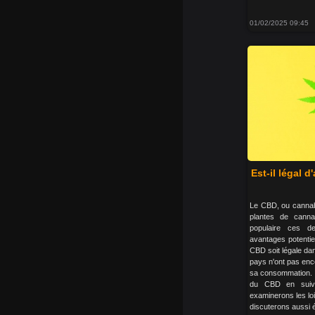
01/02/2025 09:45
Est-il légal 
Le CBD, ou cannab
plantes de canna
populaire ces d
avantages potentiel
CBD soit légale dan
pays n'ont pas enco
sa consommation. Re
du CBD en suive
examinerons les lo
discuterons aussi é