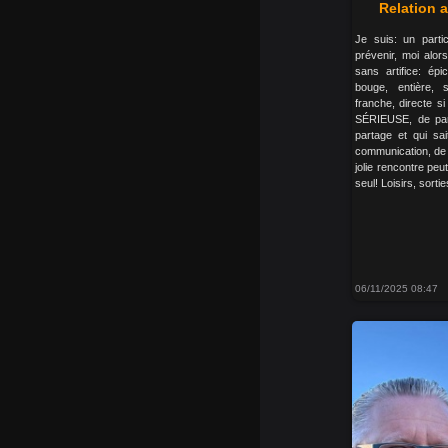
Relation a
Je suis: un partic
prévenir, moi alor
sans artifice: épi
bouge, entière, se
franche, directe 
SÉRIEUSE, de par
partage et qui sa
communication, de l
jolie rencontre peu
seul! Loisirs, sorti
06/11/2025 08:47