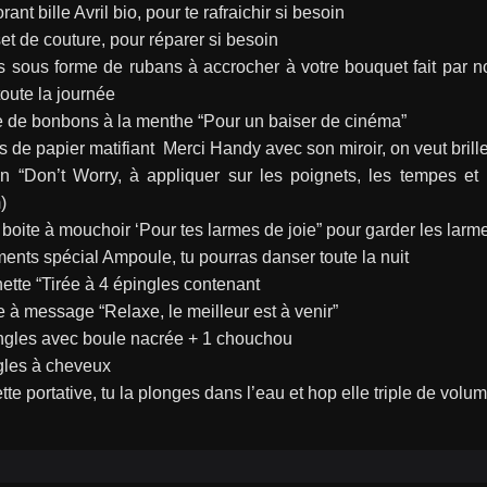
ant bille Avril bio, pour te rafraichir si besoin
et de couture, pour réparer si besoin
 sous forme de rubans à accrocher à votre bouquet fait par no
toute la journée
e de bonbons à la menthe “Pour un baiser de cinéma”
es de papier matifiant  Merci Handy avec son miroir, on veut brille
on “Don’t Worry, à appliquer sur les poignets, les tempes et 
)
boite à mouchoir ‘Pour tes larmes de joie” pour garder les larm
nts spécial Ampoule, tu pourras danser toute la nuit
tte “Tirée à 4 épingles contenant
 à message “Relaxe, le meilleur est à venir”
ngles avec boule nacrée + 1 chouchou
gles à cheveux
tte portative, tu la plonges dans l’eau et hop elle triple de vol