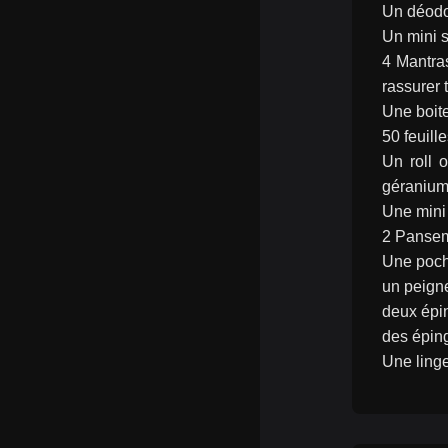
Un déodor
Un mini s
4 Mantras
rassurer 
Une boit
50 feuill
Un roll 
géranium
Une mini 
2 Panseme
Une poche
un peigne
deux épi
des épin
Une linge