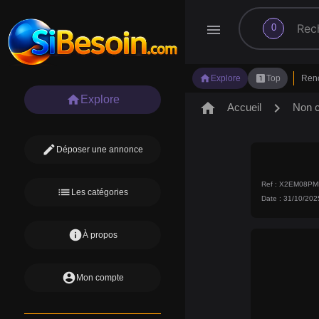
search
menu
0
home
looks_one
Explore
Top
Ren
home
Explore
home
chevron_right
Accueil
Non 
edit
Déposer une annonce
Ref : X2EM08PM
list
Les catégories
Date : 31/10/202
info
À propos
account_circle
Mon compte