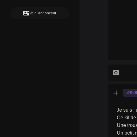
contact_mail
Voir l'annonceur
photo_camera
tag
éPING
Je suis :
Ce kit de
Une trou
Un petit