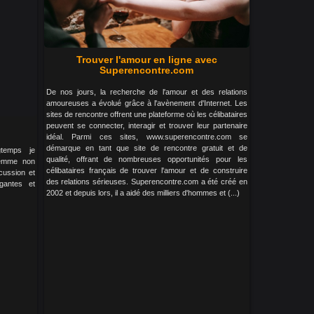
Trouver l'amour en ligne avec
Superencontre.com
De nos jours, la recherche de l'amour et des relations
amoureuses a évolué grâce à l'avènement d'Internet. Les
sites de rencontre offrent une plateforme où les célibataires
peuvent se connecter, interagir et trouver leur partenaire
idéal. Parmi ces sites, www.superencontre.com se
démarque en tant que site de rencontre gratuit et de
temps je
qualité, offrant de nombreuses opportunités pour les
femme non
célibataires français de trouver l'amour et de construire
cussion et
des relations sérieuses. Superencontre.com a été créé en
égantes et
2002 et depuis lors, il a aidé des milliers d'hommes et (...)