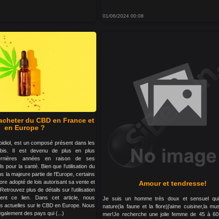
01/06/2024 00:08
d'acheter du CBD en France et
en Europe ?
idiol, est un composé présent dans les
bis. Il est devenu de plus en plus
ernières années en raison de ses
s pour la santé. Bien que l'utilisation du
s la majeure partie de l'Europe, certains
re adopté de lois autorisant sa vente et
Amour et tendresse!
trouvez plus de détails sur l’utilisation
nt ce lien. Dans cet article, nous
Je suis un homme très doux et sensuel qui
is actuelles sur le CBD en Europe. Nous
nature(la faune et la flore)j'aime cuisiner,la mu
galement des pays qui (...)
mer!Je recherche une jolie femme de 45 à 60