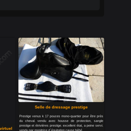
Selle de dressage prestige
Prestige venus k 17 pouces mono-quartier pour être près
du cheval. vendu avec housse de protection, sangle
prestige et étrivières prestige. excellent état, a peine servi.
irtuel
vendu par monitrice d´équitation cause bébé.