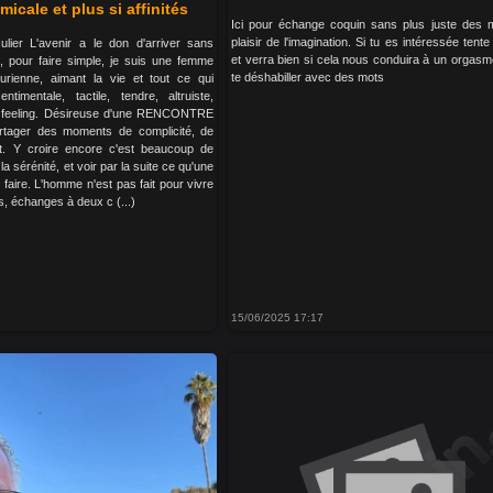
micale et plus si affinités
Ici pour échange coquin sans plus juste des 
plaisir de l'imagination. Si tu es intéressée tent
ulier L'avenir a le don d'arriver sans
et verra bien si cela nous conduira à un orgasm
s, pour faire simple, je suis une femme
te déshabiller avec des mots
curienne, aimant la vie et tout ce qui
ntimentale, tactile, tendre, altruiste,
si feeling. Désireuse d'une RENCONTRE
tager des moments de complicité, de
it. Y croire encore c'est beaucoup de
a sérénité, et voir par la suite ce qu'une
t faire. L'homme n'est pas fait pour vivre
es, échanges à deux c (...)
15/06/2025 17:17