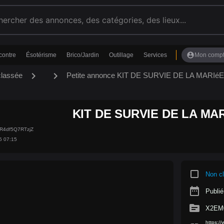
account_circle
contre
Ésotérisme
Brico/Jardin
Outillage
Services
Mon comp
chevron_right
chevron_right
classée
Petite annonce KIT DE SURVIE DE LA MARIéE
KIT DE SURVIE DE LA MA
R4df5Q7RTzjZ
5 07:15
crop_square
Non c
date_range
Publié
source
X2EM
https:/