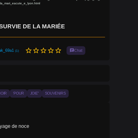
la_mari_eacute_e_lyon.html
 SURVIE DE LA MARIÉE
star_border
star_border
star_border
star_border
star_border
tak_69a1
chat
Chat
(1)
OIR
‘POUR
JOIE”
SOUVENIRS
oyage de noce