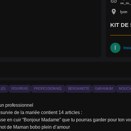
link
vie_de_
location_on
lyon
KIT DE
I
Ins
LES
POURRAS
PROFESSIONNEL
BERGAMOTE
GéRANIUM
MOUCH
 un professionnel
 survie de la mariée contient 14 articles :
sse en cuir “Bonjour Madame” que tu pourras garder pour ton v
 mot de Maman bobo plein d’amour