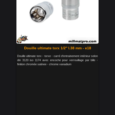
Douille ultimate torx 1/2'' l.38 mm - e18
Douille ultimate torx - torxe - carré d'entrainement intérieur selon
din 3120 iso 1174 avec encoche pour verrouillage par bille -
finition chromée satinee - chrome vanadium