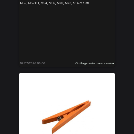
M52, M52TU, M54, M56, M70, M73, S14 et S38
07/07/2026 00:00
Outillage auto moco camion