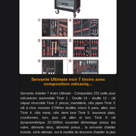
Servante Ultimate noir 7 tiroirs avec
composition mécaniq...
Servante d'atelier 7 tiroirs Ultimate - Composition 231 outils pour
mécanicien automobile Tiroir 1 : Douille 14 - douille 12 - clé
cliquet réversible Tiroir 2: pinces, martellerie, clés pipes Tiroir 3:
clé à choc monster 1708Nm douilles chocs 6 pans, allen, torx
Tiroir 4: clés mixte, clés demi lune Tiroir 5: tournevis plats,
cruciformes, torx, jeux clé allen et torx Tiroir 6: clé
dynamométrique 20-200Nm essentiel démontage pneus tire
valve, démonte obus, démonte pneus... la servante d'atelier
kstools. série ultimate. est le modèle de desserte d'atelier. le plus