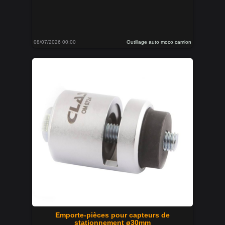
08/07/2026 00:00
Outillage auto moco camion
Emporte-pièces pour capteurs de
stationnement ø30mm