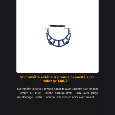
Micrométre extérieur grande capacité avec
rallonge 600-70...
Micrométre extérieur grande capacité avec rallonge 600-700mm
- lecture au 1100 - touche carbure 8mm - livre avec jauge
d'etalonnage - coffret - berceau tubulaire en acier avec isolant