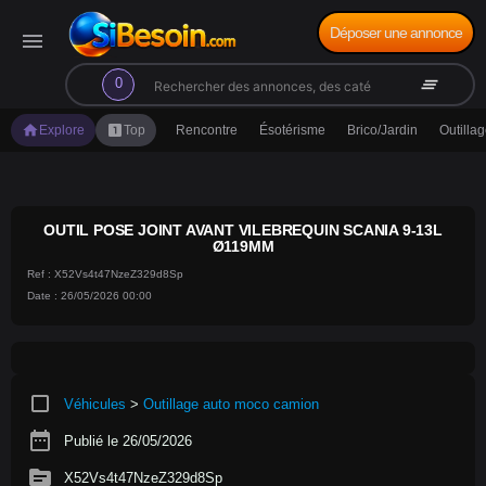
Déposer une annonce
menu
search
clear_all
0
home
looks_one
Explore
Top
Rencontre
Ésotérisme
Brico/Jardin
Outilla
OUTIL POSE JOINT AVANT VILEBREQUIN SCANIA 9-13L
Ø119MM
Ref : X52Vs4t47NzeZ329d8Sp
Date : 26/05/2026 00:00
crop_square
Véhicules
>
Outillage auto moco camion
date_range
Publié le 26/05/2026
source
X52Vs4t47NzeZ329d8Sp