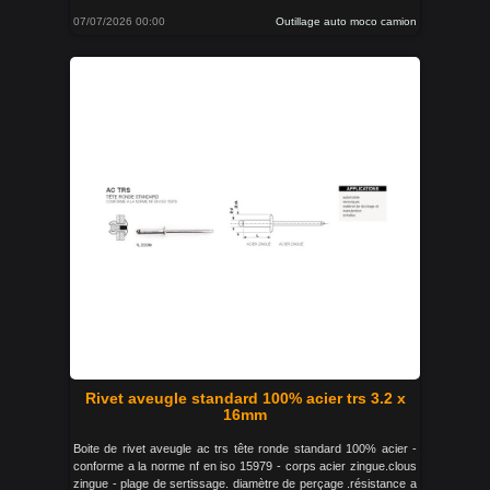
07/07/2026 00:00
Outillage auto moco camion
Rivet aveugle standard 100% acier trs 3.2 x
16mm
Boite de rivet aveugle ac trs tête ronde standard 100% acier -
conforme a la norme nf en iso 15979 - corps acier zingue.clous
zingue - plage de sertissage. diamètre de perçage .résistance a