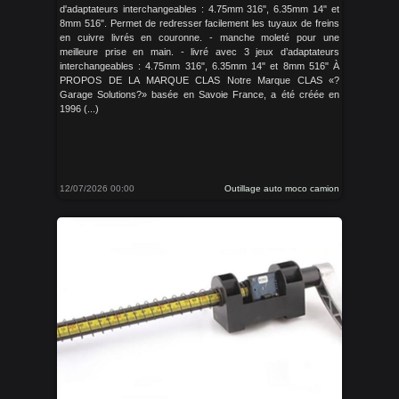
d'adaptateurs interchangeables : 4.75mm 316", 6.35mm 14" et
8mm 516". Permet de redresser facilement les tuyaux de freins
en cuivre livrés en couronne. - manche moleté pour une
meilleure prise en main. - livré avec 3 jeux d’adaptateurs
interchangeables : 4.75mm 316", 6.35mm 14" et 8mm 516" À
PROPOS DE LA MARQUE CLAS Notre Marque CLAS «?
Garage Solutions?» basée en Savoie France, a été créée en
1996 (...)
12/07/2026 00:00
Outillage auto moco camion