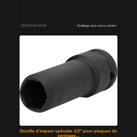
15/07/2026 00:00
Outillage auto moco camion
Douille d’impact spéciale 1/2'' pour plaques de
centrage...