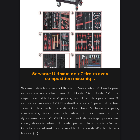
Servante Ultimate noir 7 tiroirs avec
composition mécaniq...
Servante d'atelier 7 tiroirs Ultimate - Composition 231 outils pour
mécanicien automobile Tiroir 1 : Douille 14 - douille 12 - clé
cliquet réversible Tiroir 2: pinces, martellerie, clés pipes Tiroir 3:
clé à choc monster 1708Nm douilles chocs 6 pans, allen, torx
Tiroir 4: clés mixte, clés demi lune Tiroir 5: tournevis plats,
cruciformes, torx, jeux clé allen et torx Tiroir 6: clé
dynamométrique 20-200Nm essentiel démontage pneus tire
valve, démonte obus, démonte pneus... la servante d'atelier
kstools. série ultimate. est le modèle de desserte d'atelier. le plus
haut de (...)