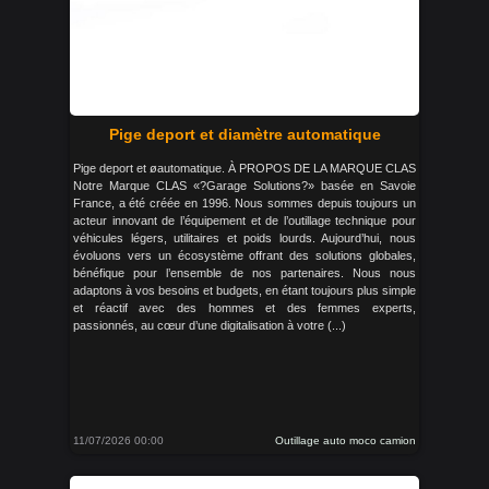
Pige deport et diamètre automatique
Pige deport et øautomatique. À PROPOS DE LA MARQUE CLAS
Notre Marque CLAS «?Garage Solutions?» basée en Savoie
France, a été créée en 1996. Nous sommes depuis toujours un
acteur innovant de l’équipement et de l’outillage technique pour
véhicules légers, utilitaires et poids lourds. Aujourd’hui, nous
évoluons vers un écosystème offrant des solutions globales,
bénéfique pour l’ensemble de nos partenaires. Nous nous
adaptons à vos besoins et budgets, en étant toujours plus simple
et réactif avec des hommes et des femmes experts,
passionnés, au cœur d’une digitalisation à votre (...)
11/07/2026 00:00
Outillage auto moco camion