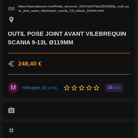
https://www.sibesoin.com/Petite_annonce_X52Vs4t47NzeZ329d8Sp_outil_po
link
se_joint_avant_vilebrequin_scania_13l_oslash_119mm.html
location_on
OUTIL POSE JOINT AVANT VILEBREQUIN
SCANIA 9-13L Ø119MM
euro
248,40 €
M
star_border
star_border
star_border
star_border
star_border
millmatpro_42
chat
Chat
(1768)
photo_camera
tag