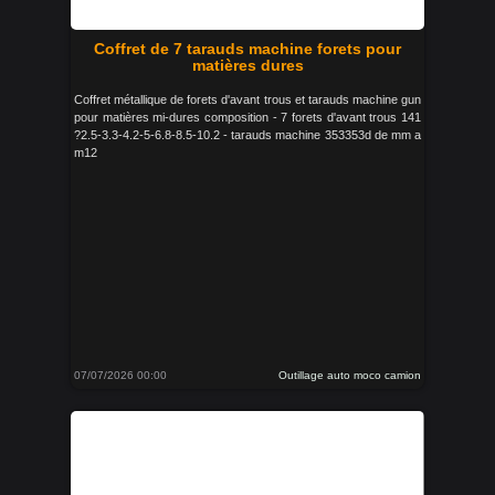
Coffret de 7 tarauds machine forets pour
matières dures
Coffret métallique de forets d'avant trous et tarauds machine gun
pour matières mi-dures composition - 7 forets d'avant trous 141
?2.5-3.3-4.2-5-6.8-8.5-10.2 - tarauds machine 353353d de mm a
m12
07/07/2026 00:00
Outillage auto moco camion