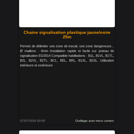
Chaine signalisation plastique jaune/noire
25m
Permet de délimiter une zone de travail, une zone dangereuse...
Ø maillons : 6mm Installation rapide et facile sur poteau de
signalisation EG0014 Compatible habilitations : B1L, B1VL, B1TL,
B2L, B2VL, B2TL, BCL, BEL, BRL, B1XL, B2XL. Utilisation
intérieure et extérieure
07/07/2026 00:00
Outillage auto moco camion