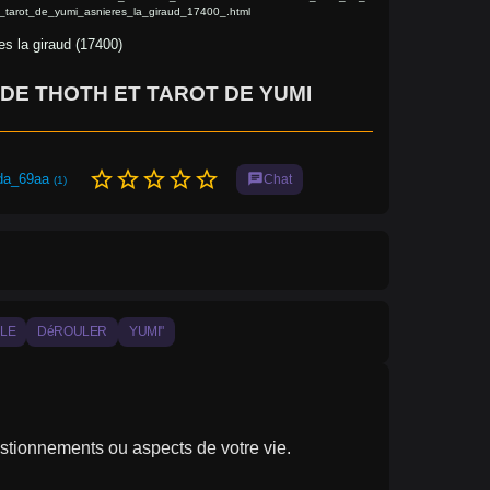
_tarot_de_yumi_asnieres_la_giraud_17400_.html
es la giraud (17400)
DE THOTH ET TAROT DE YUMI
star_border
star_border
star_border
star_border
star_border
ida_69aa
chat
Chat
(1)
ILE
DéROULER
YUMI"
stionnements ou aspects de votre vie.