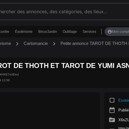
account_circle
contre
Ésotérisme
Brico/Jardin
Outillage
Services
Mon comp
chevron_right
chevron_right
érisme
Cartomancie
Petite annonce TAROT DE THOTH
ROT DE THOTH ET TAROT DE YUMI ASN
aXHXE7n3Ein2
4 12:56
crop_square
Esoté
date_range
Publié
source
X6sZ
https:/