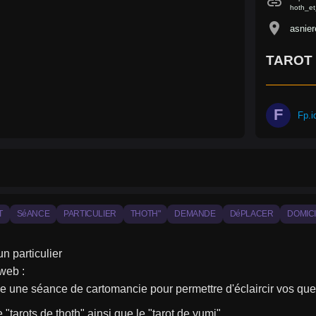
link
hoth_et
location_on
asnier
TAROT 
F
Fp.
T
SéANCE
PARTICULIER
THOTH"
DEMANDE
DéPLACER
DOMIC
un particulier
web :
e une séance de cartomancie pour permettre d'éclaircir vos que
le "tarots de thoth" ainsi que le "tarot de yumi".