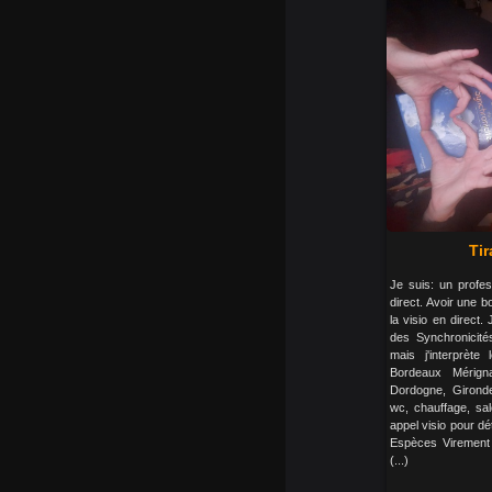
Tir
Je suis: un profe
direct. Avoir une b
la visio en direct.
des Synchronicité
mais j'interprète
Bordeaux Mérign
Dordogne, Girond
wc, chauffage, sal
appel visio pour d
Espèces Virement 
(...)