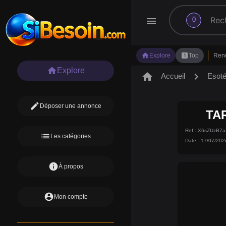
search
menu
0
home
looks_one
Explore
Top
Ren
home
Explore
home
chevron_right
Accueil
Esot
edit
Déposer une annonce
TA
Ref : X6sZUzB7
list
Les catégories
Date : 17/07/202
info
À propos
account_circle
Mon compte