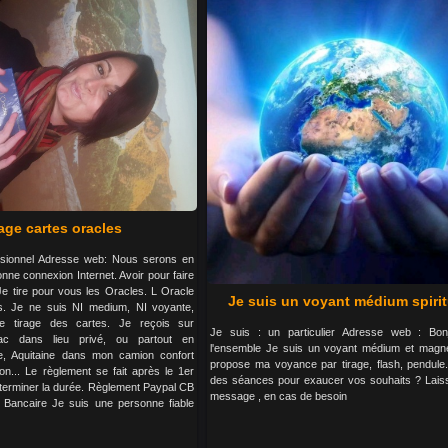
age cartes oracles
ssionnel Adresse web: Nous serons en
onne connexion Internet. Avoir pour faire
 Je tire pour vous les Oracles. L Oracle
Je suis un voyant médium spirit
s. Je ne suis NI medium, NI voyante,
 le tirage des cartes. Je reçois sur
Je suis : un particulier Adresse web : Bon
ac dans lieu privé, ou partout en
l'ensemble Je suis un voyant médium et magné
e, Aquitaine dans mon camion confort
propose ma voyance par tirage, flash, pendule.
on... Le règlement se fait après le 1er
des séances pour exaucer vos souhaits ? Lais
éterminer la durée. Règlement Paypal CB
message , en cas de besoin
Bancaire Je suis une personne fiable