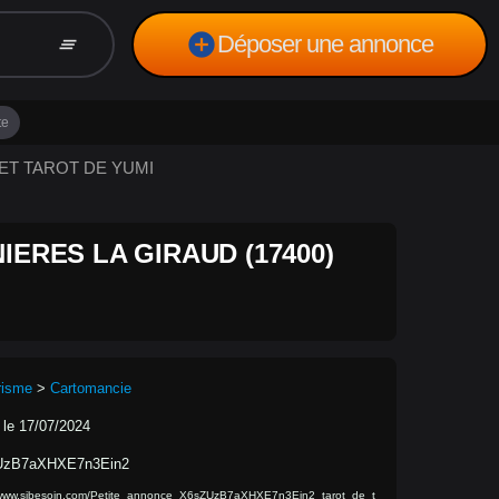
add_circle
Déposer une annonce
clear_all
te
 ET TAROT DE YUMI
IERES LA GIRAUD (17400)
risme
>
Cartomancie
 le 17/07/2024
UzB7aXHXE7n3Ein2
/www.sibesoin.com/Petite_annonce_X6sZUzB7aXHXE7n3Ein2_tarot_de_t