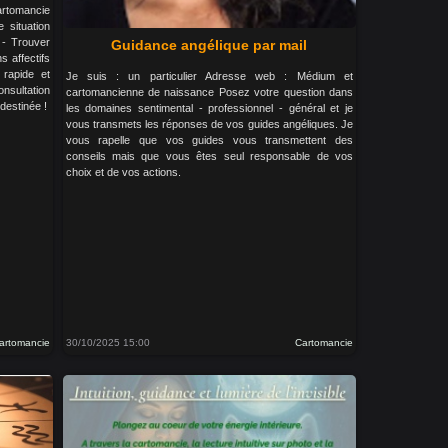
rtomancie
 situation
r - Trouver
Guidance angélique par mail
s affectifs
 rapide et
Je suis : un particulier Adresse web : Médium et
ultation
cartomancienne de naissance Posez votre question dans
destinée !
les domaines sentimental - professionnel - général et je
vous transmets les réponses de vos guides angéliques. Je
vous rapelle que vos guides vous transmettent des
conseils mais que vous êtes seul responsable de vos
choix et de vos actions.
artomancie
30/10/2025 15:00
Cartomancie