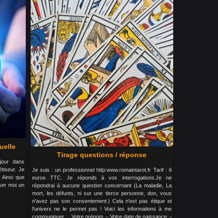
uelle
Tirage questions / réponse
jour dans
tiseur. Je
Je suis : un professionnel http:www.romaintarot.fr Tarif : 6
 Ainsi que
euros TTC. Je réponds à vos interrogations.Je ne
ser moi un
répondrai à aucune question concernant (La maladie, La
mort, les défunts, ni sur une tierce personne, don, vous
n'avez pas son consentement.) Cela n'est pas étique et
l'univers ne le permet pas ! Voici les informations à me
communiquer : Votre prénom. - Votre date de naissance. -