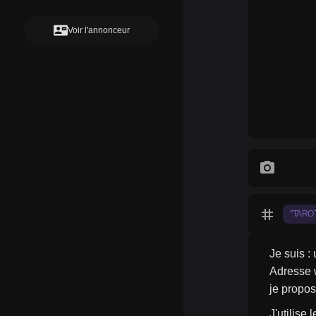
contact_mail
Voir l'annonceur
photo_camera
tag
"TARO
Je suis : 
Adresse 
je propos
J'utilise 