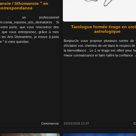
ancie / lithomancie '' en
correspondance
: un professionnel
am.comla_reponse_arts_divinatoires Si
Tarologue formée tirage en croi
 votre porte, que vous rencontrez des
astrologique
ce que vous entreprenez, grâce à mes
es Arts Divinatoires, je trouve à juste
BonjourJe vous propose plusieurs sortes de t
 " à votre question.
d’éclairer vos chemins de vie dans le respect de l’
la bienveillance . Le 1 er tirage est offert pour f
mieux connaissance et faire naître la confiance . 
Cartomancie
24/03/2026 12:37
C