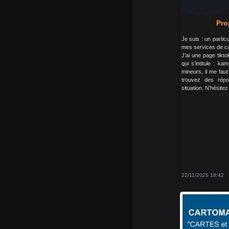
Pro
Je suis : un partic
mes services de ca
J’ai une page tikto
qui s’intitule : k
mineurs, il me fau
trouvez des répo
situation. N’hésitez
22/11/2025 18:42