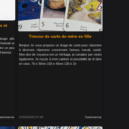
x et
Tireuse de carte de mère en fille
irage afin
intimité et
Bonjour Je vous propose un tirage de carte pour répondre
aire un peu
à diverses réponses concernant l'amour, travail, santé.
A bientot
Mon don de voyance est un héritage, je canalise par vision
également. Je reçois à mon cabinet et possibilité de le faire
en visio. 70 e 30mn 100 e 45mn 130 e 1h
artomancie
13/03/2026 07:48
Cartomancie