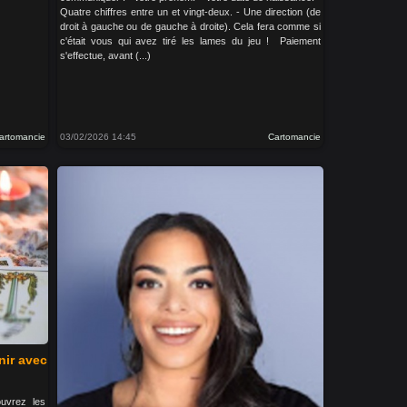
Quatre chiffres entre un et vingt-deux. - Une direction (de
droit à gauche ou de gauche à droite). Cela fera comme si
c'était vous qui avez tiré les lames du jeu ! Paiement
s'effectue, avant (...)
artomancie
03/02/2026 14:45
Cartomancie
nir avec
uvrez les