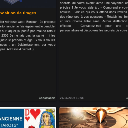
secrets de votre avenir avec une voyance ca
précise ! Je vous aide à : - Comprendre votre
actuelle - Voir ce qui vous attend dans l'aveni
position de tirages
des réponses à vos questions - Rétablir les lien
et faire revenir l'être aimé Retour d'affection
ulier Adresse web : Bonjour , Je propose
efficace ! Contactez-moi pour une cons
rtomancie, je fais également le pendule.
personnalisée et découvrez les secrets de votre 
k sur laquel j’ai posté pas mal de retour
am_2305 Je ne fais pas la santé , ni les
t juste le prénom et âge. Si vous voulez
nses , un éclaircissement sur votre
 pas. Adresse A bientôt :)
Cartomancie
21/11/2025 12:56
C