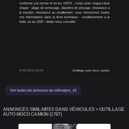
conforme a la norme nf en iso 15979 - corps acier zingue.clous
zingue - plage de sertissage. diamètre de perçage .résistance a
la traction. résistance au cisaillement. vous retrouverez toutes
ces informations dans la fiche technique - conditionement a la
boite. ou au 1000 - delais nous consulter
07/07/2026 00:00
Outillage auto moco camion
Voir toutes les annonces de millmatpro_42
ANNONCES SIMILAIRES DANS VÉHICULES > OUTILLAGE
AUTO MOCO CAMION (1767)