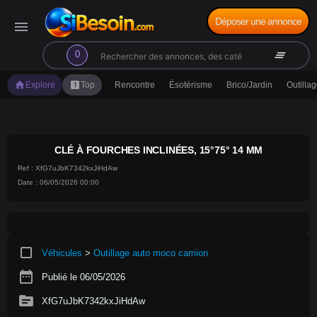
Déposer une annonce
menu
search
clear_all
0
home
looks_one
Explore
Top
Rencontre
Ésotérisme
Brico/Jardin
Outilla
CLÉ À FOURCHES INCLINÉES, 15°75° 14 MM
Ref : XfG7uJbK7342kxJiHdAw
Date : 06/05/2026 00:00
crop_square
Véhicules
>
Outillage auto moco camion
date_range
Publié le 06/05/2026
source
XfG7uJbK7342kxJiHdAw