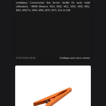
ventilateur Construction fine Accès facilité En acier traité
Utilisations : BMW Moteurs M10, M20, M21, M30, M50, M51,
M52, M52TU, M54, M56, M70, M73, S14 et S38
07/07/2026 00:00
Outillage auto moco camion