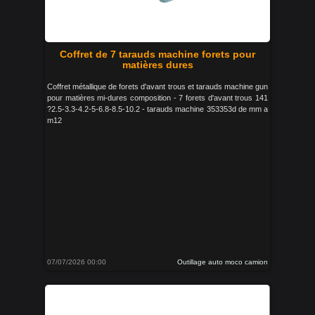
Coffret de 7 tarauds machine forets pour
matières dures
Coffret métallique de forets d'avant trous et tarauds machine gun
pour matières mi-dures composition - 7 forets d'avant trous 141
?2.5-3.3-4.2-5-6.8-8.5-10.2 - tarauds machine 353353d de mm a
m12
07/07/2026 00:00
Outillage auto moco camion