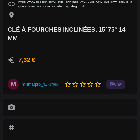
https://www.sibesoin.com/Petite_annonce_XfG7uJbK7342kxJiHdAw_eacute_a
link
grave_fourches_inclin_eacute_deg_deg.html
location_on
CLÉ À FOURCHES INCLINÉES, 15°75° 14
MM
euro
7,32 €
M
star_border
star_border
star_border
star_border
star_border
millmatpro_42
chat
Chat
(1768)
photo_camera
tag