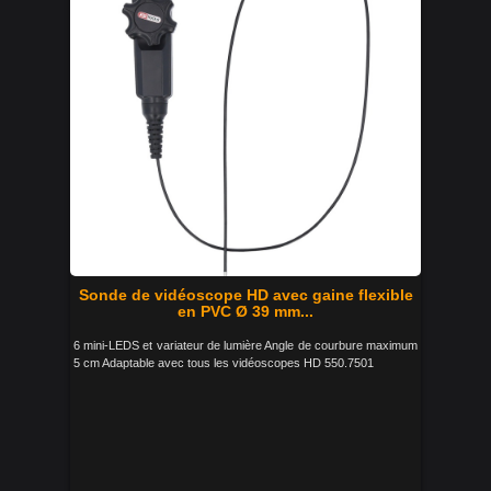
Sonde de vidéoscope HD avec gaine flexible
en PVC Ø 39 mm...
6 mini-LEDS et variateur de lumière Angle de courbure maximum
5 cm Adaptable avec tous les vidéoscopes HD 550.7501