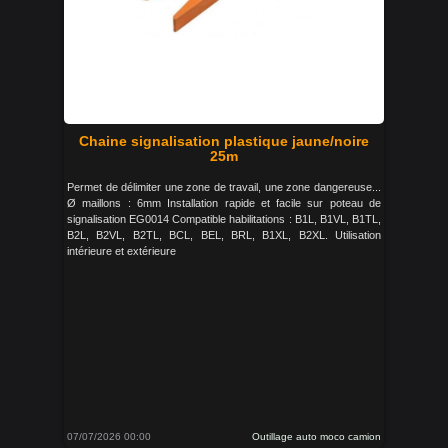
Chaine signalisation plastique jaune/noire
25m
Permet de délimiter une zone de travail, une zone dangereuse...
Ø maillons : 6mm Installation rapide et facile sur poteau de
signalisation EG0014 Compatible habilitations : B1L, B1VL, B1TL,
B2L, B2VL, B2TL, BCL, BEL, BRL, B1XL, B2XL. Utilisation
intérieure et extérieure
07/07/2026 00:00
Outillage auto moco camion