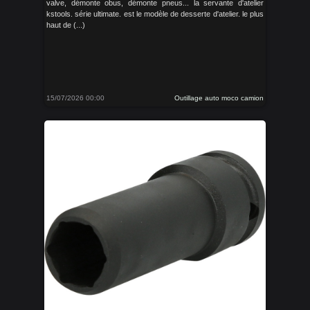
valve, démonte obus, démonte pneus... la servante d'atelier
kstools. série ultimate. est le modèle de desserte d'atelier. le plus
haut de (...)
15/07/2026 00:00
Outillage auto moco camion