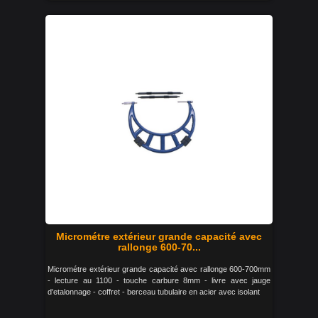
Micrométre extérieur grande capacité avec
rallonge 600-70...
Micrométre extérieur grande capacité avec rallonge 600-700mm
- lecture au 1100 - touche carbure 8mm - livre avec jauge
d'etalonnage - coffret - berceau tubulaire en acier avec isolant