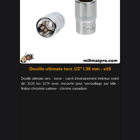
Douille ultimate torx 1/2'' l.38 mm - e18
Douille ultimate torx - torxe - carré d'entrainement intérieur selon
din 3120 iso 1174 avec encoche pour verrouillage par bille -
finition chromée satinee - chrome vanadium