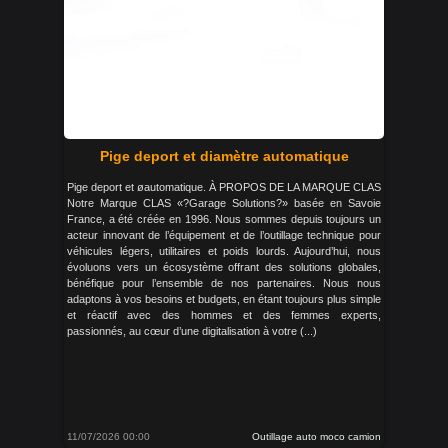
Pige deport et diamètre automatique
Pige deport et øautomatique. À PROPOS DE LA MARQUE CLAS
Notre Marque CLAS «?Garage Solutions?» basée en Savoie
France, a été créée en 1996. Nous sommes depuis toujours un
acteur innovant de l’équipement et de l’outillage technique pour
véhicules légers, utilitaires et poids lourds. Aujourd’hui, nous
évoluons vers un écosystème offrant des solutions globales,
bénéfique pour l’ensemble de nos partenaires. Nous nous
adaptons à vos besoins et budgets, en étant toujours plus simple
et réactif avec des hommes et des femmes experts,
passionnés, au cœur d’une digitalisation à votre (...)
11/07/2026 00:00
Outillage auto moco camion