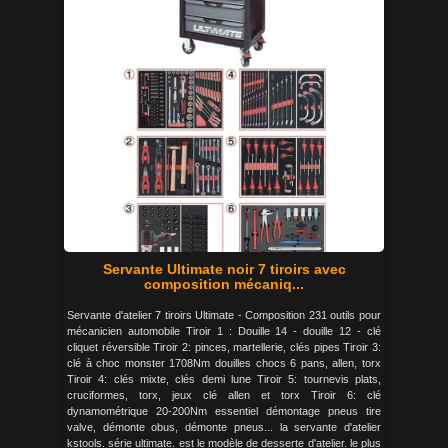
Servante Ultimate noir 7 tiroirs avec
composition mécaniq...
Servante d'atelier 7 tiroirs Ultimate - Composition 231 outils pour
mécanicien automobile Tiroir 1 : Douille 14 - douille 12 - clé
cliquet réversible Tiroir 2: pinces, martellerie, clés pipes Tiroir 3:
clé à choc monster 1708Nm douilles chocs 6 pans, allen, torx
Tiroir 4: clés mixte, clés demi lune Tiroir 5: tournevis plats,
cruciformes, torx, jeux clé allen et torx Tiroir 6: clé
dynamométrique 20-200Nm essentiel démontage pneus tire
valve, démonte obus, démonte pneus... la servante d'atelier
kstools. série ultimate. est le modèle de desserte d'atelier. le plus