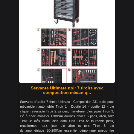
Servante Ultimate noir 7 tiroirs avec
composition mécaniq...
Servante d'atelier 7 tiroirs Ultimate - Composition 231 outils pour
mécanicien automobile Tiroir 1 : Douille 14 - douille 12 - clé
cliquet réversible Tiroir 2: pinces, martellerie, clés pipes Tiroir 3:
clé à choc monster 1708Nm douilles chocs 6 pans, allen, torx
Tiroir 4: clés mixte, clés demi lune Tiroir 5: tournevis plats,
cruciformes, torx, jeux clé allen et torx Tiroir 6: clé
dynamométrique 20-200Nm essentiel démontage pneus tire