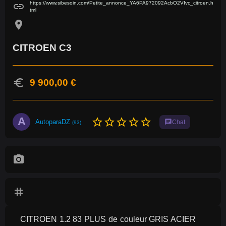
https://www.sibesoin.com/Petite_annonce_YA6PA972092AcbO2VIvc_citroen.h
link
tml
location_on
CITROEN C3
euro
9 900,00 €
A
star_border
star_border
star_border
star_border
star_border
AutoparaDZ
chat
Chat
(93)
photo_camera
tag
CITROEN 1.2 83 PLUS de couleur GRIS ACIER 