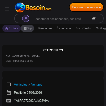
Déposer une annonce
menu
search
clear_all
0
home
looks_one
Explore
Top
Rencontre
Ésotérisme
Brico/Jardin
Outilla
CITROEN C3
Ref : YA6PA972092AcbO2VIvc
Date : 04/06/2026 00:00
crop_square
Véhicules
>
Voitures
date_range
Publié le 04/06/2026
source
YA6PA972092AcbO2VIvc