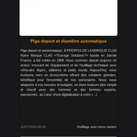
Pige deport et diamètre automatique
Pige deport et øautomatique. À PROPOS DE LA MARQUE CLAS
Notre Marque CLAS «?Garage Solutions?» basée en Savoie
France, a été créée en 1996. Nous sommes depuis toujours un
acteur innovant de l’équipement et de l’outillage technique pour
véhicules légers, utilitaires et poids lourds. Aujourd’hui, nous
évoluons vers un écosystème offrant des solutions globales,
bénéfique pour l’ensemble de nos partenaires. Nous nous
adaptons à vos besoins et budgets, en étant toujours plus simple
et réactif avec des hommes et des femmes experts,
passionnés, au cœur d’une digitalisation à votre (...)
11/07/2026 00:00
Outillage auto moco camion