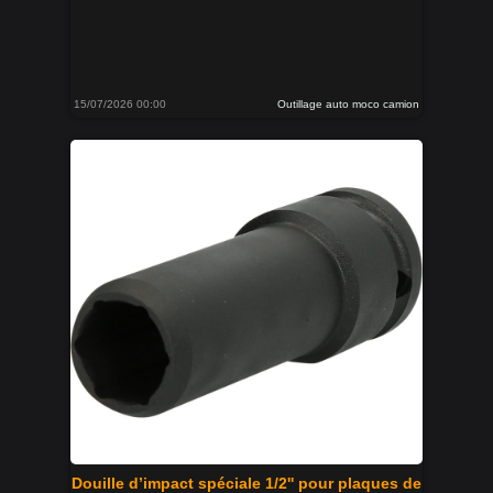
15/07/2026 00:00
Outillage auto moco camion
Douille d’impact spéciale 1/2'' pour plaques de