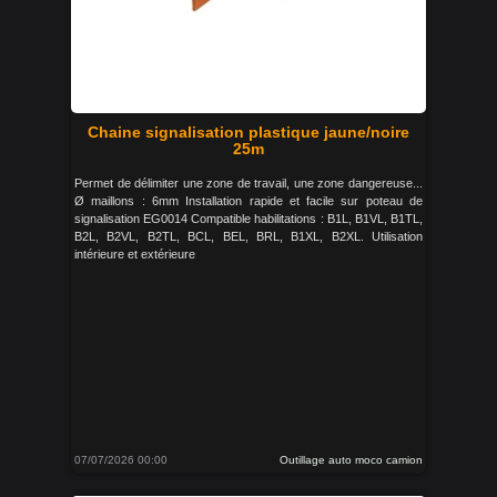
Chaine signalisation plastique jaune/noire
25m
Permet de délimiter une zone de travail, une zone dangereuse...
Ø maillons : 6mm Installation rapide et facile sur poteau de
signalisation EG0014 Compatible habilitations : B1L, B1VL, B1TL,
B2L, B2VL, B2TL, BCL, BEL, BRL, B1XL, B2XL. Utilisation
intérieure et extérieure
07/07/2026 00:00
Outillage auto moco camion