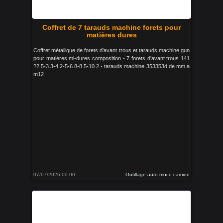
Coffret de 7 tarauds machine forets pour
matières dures
Coffret métallique de forets d'avant trous et tarauds machine gun
pour matières mi-dures composition - 7 forets d'avant trous 141
?2.5-3.3-4.2-5-6.8-8.5-10.2 - tarauds machine 353353d de mm a
m12
07/07/2026 00:00
Outillage auto moco camion