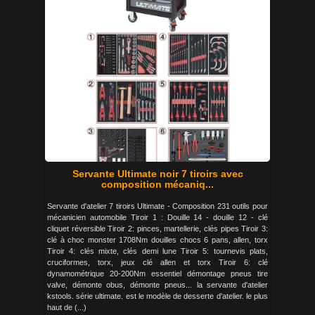
Servante Ultimate noir 7 tiroirs avec
composition mécaniq...
Servante d'atelier 7 tiroirs Ultimate - Composition 231 outils pour
mécanicien automobile Tiroir 1 : Douille 14 - douille 12 - clé
cliquet réversible Tiroir 2: pinces, martellerie, clés pipes Tiroir 3:
clé à choc monster 1708Nm douilles chocs 6 pans, allen, torx
Tiroir 4: clés mixte, clés demi lune Tiroir 5: tournevis plats,
cruciformes, torx, jeux clé allen et torx Tiroir 6: clé
dynamométrique 20-200Nm essentiel démontage pneus tire
valve, démonte obus, démonte pneus... la servante d'atelier
kstools. série ultimate. est le modèle de desserte d'atelier. le plus
haut de (...)