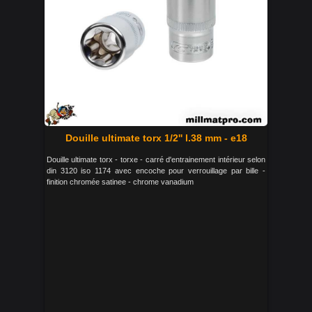
Douille ultimate torx 1/2'' l.38 mm - e18
Douille ultimate torx - torxe - carré d'entrainement intérieur selon
din 3120 iso 1174 avec encoche pour verrouillage par bille -
finition chromée satinee - chrome vanadium