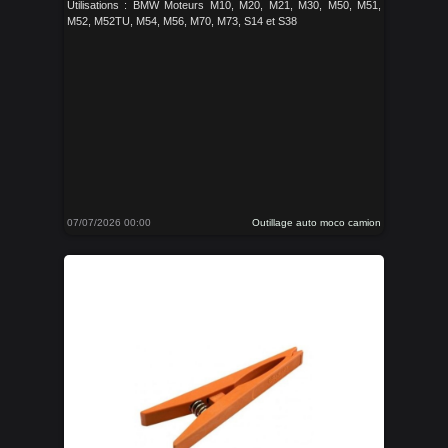
Utilisations : BMW Moteurs M10, M20, M21, M30, M50, M51,
M52, M52TU, M54, M56, M70, M73, S14 et S38
07/07/2026 00:00
Outillage auto moco camion