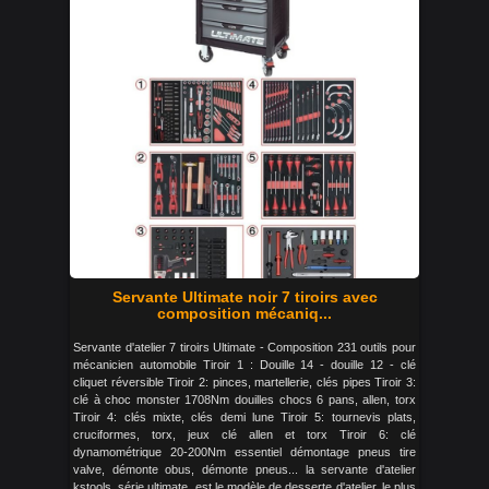
Servante Ultimate noir 7 tiroirs avec
composition mécaniq...
Servante d'atelier 7 tiroirs Ultimate - Composition 231 outils pour
mécanicien automobile Tiroir 1 : Douille 14 - douille 12 - clé
cliquet réversible Tiroir 2: pinces, martellerie, clés pipes Tiroir 3:
clé à choc monster 1708Nm douilles chocs 6 pans, allen, torx
Tiroir 4: clés mixte, clés demi lune Tiroir 5: tournevis plats,
cruciformes, torx, jeux clé allen et torx Tiroir 6: clé
dynamométrique 20-200Nm essentiel démontage pneus tire
valve, démonte obus, démonte pneus... la servante d'atelier
kstools. série ultimate. est le modèle de desserte d'atelier. le plus