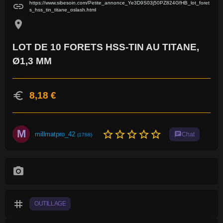
https://www.sibesoin.com/Petite_annonce_Ye3D9S03j50PZ824GfHB_lot_foret
link
s_hss_tin_titane_oslash.html
location_on
LOT DE 10 FORETS HSS-TIN AU TITANE,
Ø1,3 MM
euro
8,18 €
M
star_border
star_border
star_border
star_border
star_border
millmatpro_42
chat
Chat
(1768)
photo_camera
tag
OUTILLAGE