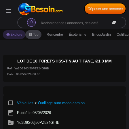
Déposer une annonce
menu
search
clear_all
0
home
looks_one
Explore
Top
Rencontre
Ésotérisme
Brico/Jardin
Outilla
LOT DE 10 FORETS HSS-TIN AU TITANE, Ø1,3 MM
Ref : Ye3D9S03j50PZ824GfHB
Date : 08/05/2026 00:00
crop_square
Véhicules
>
Outillage auto moco camion
date_range
Publié le 08/05/2026
source
Ye3D9S03j50PZ824GfHB