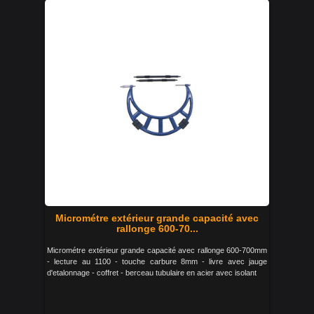
Micrométre extérieur grande capacité avec
rallonge 600-70...
Micrométre extérieur grande capacité avec rallonge 600-700mm
- lecture au 1100 - touche carbure 8mm - livre avec jauge
d'etalonnage - coffret - berceau tubulaire en acier avec isolant