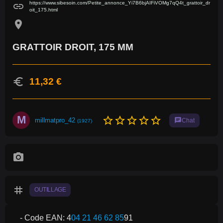
https://www.sibesoin.com/Petite_annonce_Yi7B6bjAIFiVOMg7qQ4t_grattoir_dr
link
oit_175.html
location_on
GRATTOIR DROIT, 175 MM
euro
11,32 €
M
star_border
star_border
star_border
star_border
star_border
millmatpro_42
chat
Chat
(1927)
photo_camera
tag
OUTILLAGE
- Code EAN: 4
04 21 46 62 85
91