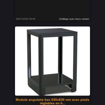
19/07/2026 00:00
Outillage auto moco camion
Module angulaire bas 630x630 mm avec pieds
réglables en h...