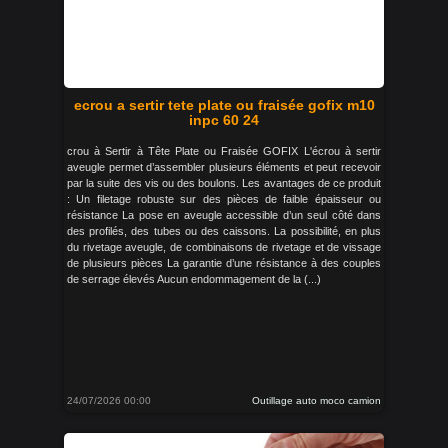
ecrou a sertir tete plate ou fraisée gofix m10
inpc 60 24
crou à Sertir à Tête Plate ou Fraisée GOFIX L'écrou à sertir
aveugle permet d’assembler plusieurs éléments et peut recevoir
par la suite des vis ou des boulons. Les avantages de ce produit
: Un filetage robuste sur des pièces de faible épaisseur ou
résistance La pose en aveugle accessible d’un seul côté dans
des profilés, des tubes ou des caissons. La possibilité, en plus
du rivetage aveugle, de combinaisons de rivetage et de vissage
de plusieurs pièces La garantie d’une résistance à des couples
de serrage élevés Aucun endommagement de la (...)
24/07/2026 00:00
Outillage auto moco camion