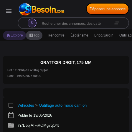
Déposer une annonce
menu
search
clear_all
0
home
looks_one
Explore
Top
Rencontre
Ésotérisme
Brico/Jardin
Outilla
GRATTOIR DROIT, 175 MM
Ref : Yi7B6bjAIFiVOMg7qQ4t
Date : 19/06/2026 00:00
crop_square
Véhicules
>
Outillage auto moco camion
date_range
Publié le 19/06/2026
source
Yi7B6bjAIFiVOMg7qQ4t