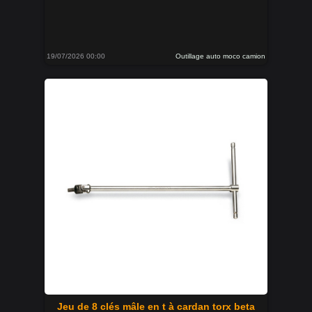
19/07/2026 00:00
Outillage auto moco camion
Jeu de 8 clés mâle en t à cardan torx beta