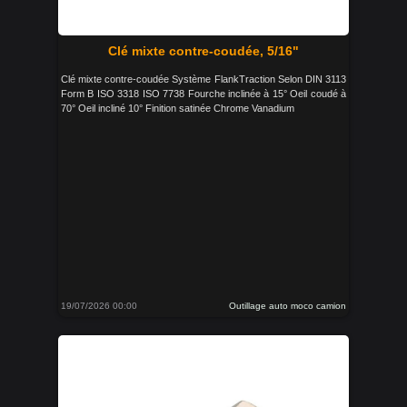
Clé mixte contre-coudée, 5/16"
Clé mixte contre-coudée Système FlankTraction Selon DIN 3113
Form B ISO 3318 ISO 7738 Fourche inclinée à 15° Oeil coudé à
70° Oeil incliné 10° Finition satinée Chrome Vanadium
19/07/2026 00:00
Outillage auto moco camion