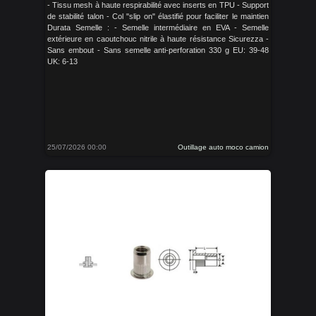
- Tissu mesh à haute respirabilité avec inserts en TPU - Support
de stabilité talon - Col "slip on" élastifié pour faciliter le maintien
Durata Semelle : - Semelle intermédiaire en EVA - Semelle
extérieure en caoutchouc nitrile à haute résistance Sicurezza -
Sans embout - Sans semelle anti-perforation 330 g EU: 39-48
UK: 6-13
25/07/2026 00:00
Outillage auto moco camion