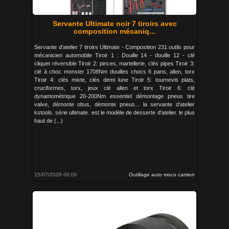
Servante Ultimate noir 7 tiroirs avec
composition mécaniq...
Servante d'atelier 7 tiroirs Ultimate - Composition 231 outils pour
mécanicien automobile Tiroir 1 : Douille 14 - douille 12 - clé
cliquet réversible Tiroir 2: pinces, martellerie, clés pipes Tiroir 3:
clé à choc monster 1708Nm douilles chocs 6 pans, allen, torx
Tiroir 4: clés mixte, clés demi lune Tiroir 5: tournevis plats,
cruciformes, torx, jeux clé allen et torx Tiroir 6: clé
dynamométrique 20-200Nm essentiel démontage pneus tire
valve, démonte obus, démonte pneus... la servante d'atelier
kstools. série ultimate. est le modèle de desserte d'atelier. le plus
haut de (...)
15/07/2026 00:00
Outillage auto moco camion