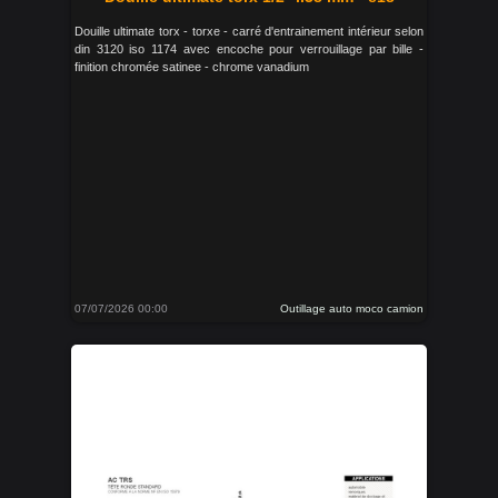
Douille ultimate torx - torxe - carré d'entrainement intérieur selon
din 3120 iso 1174 avec encoche pour verrouillage par bille -
finition chromée satinee - chrome vanadium
07/07/2026 00:00
Outillage auto moco camion