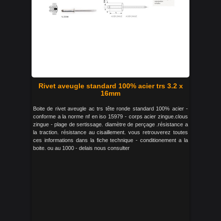
Rivet aveugle standard 100% acier trs 3.2 x
16mm
Boite de rivet aveugle ac trs tête ronde standard 100% acier -
conforme a la norme nf en iso 15979 - corps acier zingue.clous
zingue - plage de sertissage. diamètre de perçage .résistance a
la traction. résistance au cisaillement. vous retrouverez toutes
ces informations dans la fiche technique - conditionement a la
boite. ou au 1000 - delais nous consulter