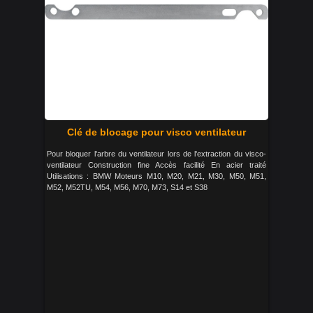
Clé de blocage pour visco ventilateur
Pour bloquer l'arbre du ventilateur lors de l'extraction du visco-
ventilateur Construction fine Accès facilité En acier traité
Utilisations : BMW Moteurs M10, M20, M21, M30, M50, M51,
M52, M52TU, M54, M56, M70, M73, S14 et S38