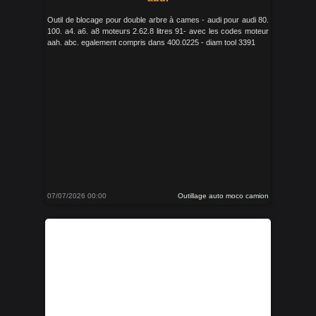
Outil de blocage pour double arbre à cames - audi pour audi 80.
100. a4. a6. a8 moteurs 2.62.8 litres 91- avec les codes moteur
aah. abc. egalement compris dans 400.0225 - diam tool 3391
07/07/2026 00:00
Outillage auto moco camion