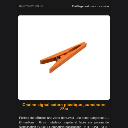
07/07/2026 00:00
Outillage auto moco camion
Chaine signalisation plastique jaune/noire
25m
Permet de délimiter une zone de travail, une zone dangereuse...
Ø maillons : 6mm Installation rapide et facile sur poteau de
signalisation EG0014 Compatible habilitations : B1L, B1VL, B1TL,