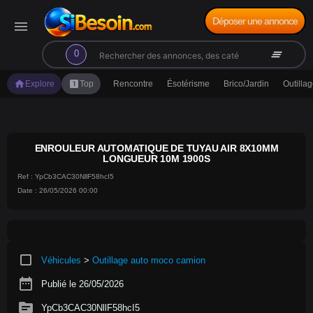
Déposer une annonce
menu
search
clear_all
0
home
looks_one
Explore
Top
Rencontre
Ésotérisme
Brico/Jardin
Outilla
ENROULEUR AUTOMATIQUE DE TUYAU AIR 8X10MM
LONGUEUR 10M 1900S
Ref : YpCb3CAC30NllF58hcI5
Date : 26/05/2026 00:00
crop_square
Véhicules
>
Outillage auto moco camion
date_range
Publié le 26/05/2026
source
YpCb3CAC30NllF58hcI5