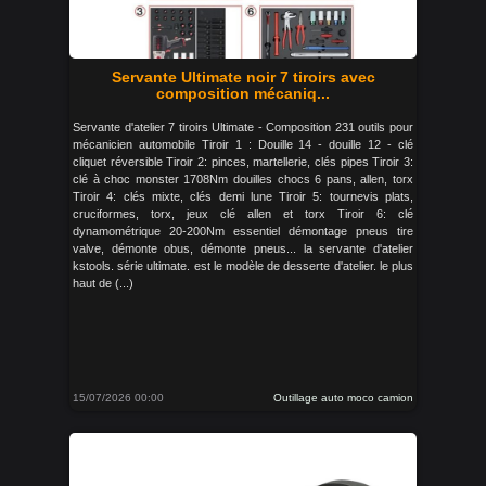
Servante Ultimate noir 7 tiroirs avec
composition mécaniq...
Servante d'atelier 7 tiroirs Ultimate - Composition 231 outils pour
mécanicien automobile Tiroir 1 : Douille 14 - douille 12 - clé
cliquet réversible Tiroir 2: pinces, martellerie, clés pipes Tiroir 3:
clé à choc monster 1708Nm douilles chocs 6 pans, allen, torx
Tiroir 4: clés mixte, clés demi lune Tiroir 5: tournevis plats,
cruciformes, torx, jeux clé allen et torx Tiroir 6: clé
dynamométrique 20-200Nm essentiel démontage pneus tire
valve, démonte obus, démonte pneus... la servante d'atelier
kstools. série ultimate. est le modèle de desserte d'atelier. le plus
haut de (...)
15/07/2026 00:00
Outillage auto moco camion