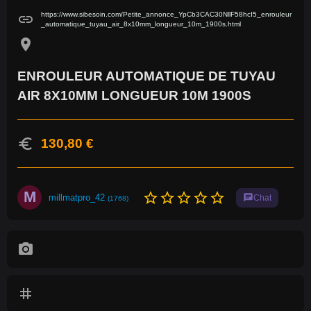
https://www.sibesoin.com/Petite_annonce_YpCb3CAC30NllF58hcI5_enrouleur
link
_automatique_tuyau_air_8x10mm_longueur_10m_1900s.html
location_on
ENROULEUR AUTOMATIQUE DE TUYAU
AIR 8X10MM LONGUEUR 10M 1900S
euro
130,80 €
M
star_border
star_border
star_border
star_border
star_border
millmatpro_42
chat
Chat
(1768)
photo_camera
tag