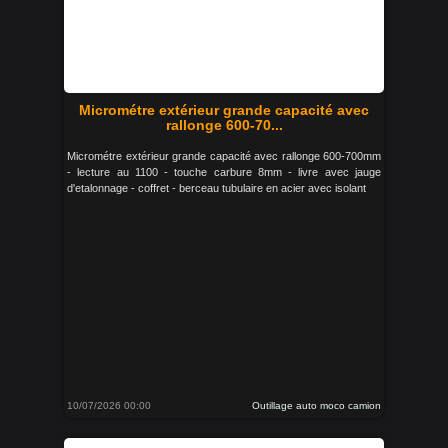
Micrométre extérieur grande capacité avec
rallonge 600-70...
Micrométre extérieur grande capacité avec rallonge 600-700mm
- lecture au 1100 - touche carbure 8mm - livre avec jauge
d'etalonnage - coffret - berceau tubulaire en acier avec isolant
10/07/2026 00:00
Outillage auto moco camion