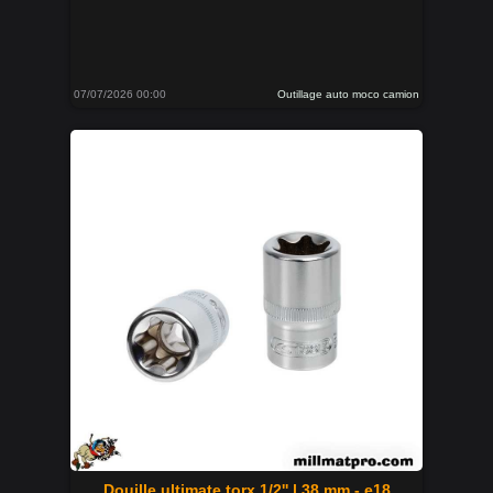
07/07/2026 00:00
Outillage auto moco camion
Douille ultimate torx 1/2'' l.38 mm - e18