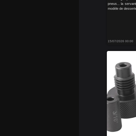
pneus... la servante
modèle de desserte d
15/07/2026 00:00