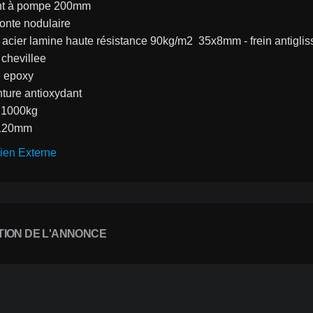
int à pompe 200mm
 fonte nodulaire
ut acier lamine haute résistance 90kg/m2  35x8mm - frein antiglis
e chevillee
e epoxy
inture antioxydant
e 1000kg
: 120mm 
ien Externe
TION DE L'ANNONCE