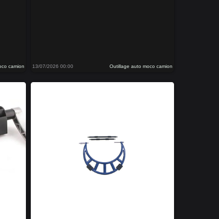
moco camion
13/07/2026 00:00
Outillage auto moco camion