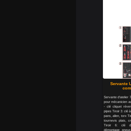
Servante U
comp
Servante d'atelier 7
pour mécanicien aut
- clé cliquet réver
pipes Tiroir 3: cl
pans, allen, torx Ti
tournevis plats, c
Tiroir 6: clé d
démontage pneus