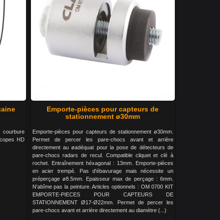
gaine
Emporte-pièces pour capteurs de
stationnement ø30mm
e courbure
Emporte-pièces pour capteurs de stationnement ø30mm.
scopes HD
Permet de percer les pare-chocs avant et arrière
directement au øadéquat pour la pose de détecteurs de
pare-chocs radars de recul. Compatible cliquet et clé à
rochet. Entraînement héxagonal : 13mm. Emporte-pièces
en acier trempé. Pas d'ébavurage mais nécessite un
préperçage ø8.5mm. Epaisseur max de perçage : 6mm.
N'abîme pas la peinture. Articles optionnels : OM 0700 KIT
EMPORTE-PIECES POUR CAPTEURS DE
STATIONNEMENT Ø17-Ø22mm. Permet de percer les
pare-chocs avant et arrière directement au diamètre (...)