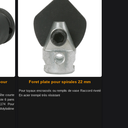
pour
Foret plate pour spirales 22 mm
Pour tuyaux encrassés ou remplis de vase Raccord riveté
ête courte
En acier trempé très résistant
ste 6 pans
1174 Pour
-Molybdène