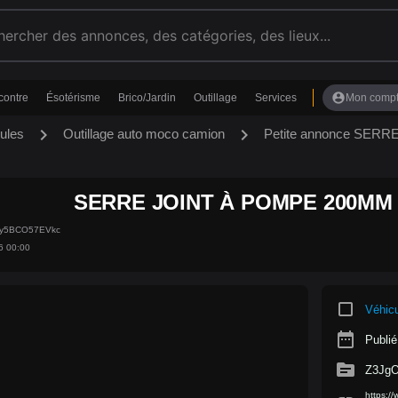
account_circle
contre
Ésotérisme
Brico/Jardin
Outillage
Services
Mon comp
chevron_right
chevron_right
ules
Outillage auto moco camion
Petite annonce SER
SERRE JOINT À POMPE 200MM 
Ty5BCO57EVkc
6 00:00
crop_square
Véhic
date_range
Publié
source
Z3Jg
https:/