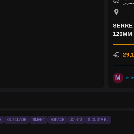
link
_agrav
location_on
SERRE 
120MM
euro
29,1
M
mill
E
OUTILLAGE
TIMENT
ESPACE
JOINTS
INDUSTRIEL