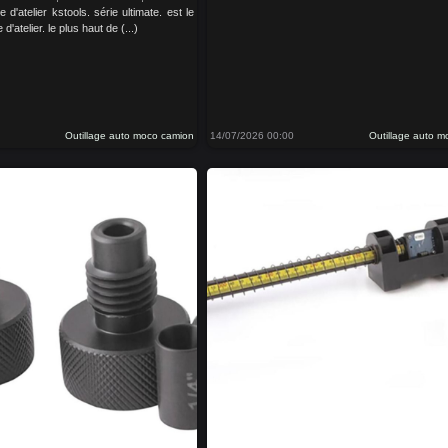
 d'atelier kstools. série ultimate. est le
'atelier. le plus haut de (...)
Outillage auto moco camion
14/07/2026 00:00
Outillage auto 