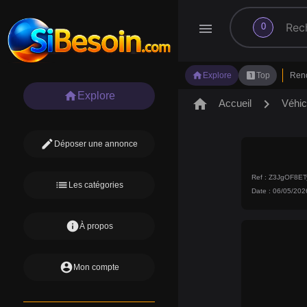
search
menu
0
home
looks_one
Explore
Top
Ren
home
Explore
home
chevron_right
Accueil
Véhic
edit
Déposer une annonce
Ref : Z3JgOF8E
list
Les catégories
Date : 06/05/202
info
À propos
account_circle
Mon compte