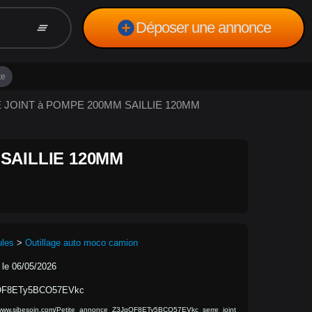
add_circle
Déposer une annonce
clear_all
te
RE JOINT à POMPE 200MM SAILLIE 120MM
SAILLIE 120MM
ules
>
Outillage auto moco camion
 le 06/05/2026
OF8ETy5BCO57EVkc
/www.sibesoin.com/Petite_annonce_Z3JgOF8ETy5BCO57EVkc_serre_joint