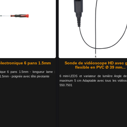
électronique 6 pans 1.5mm
Sonde de vidéoscope HD avec 
flexible en PVC Ø 39 mm...
nique 6 pans 1.5mm - longueur lame :
6 mini-LEDS et variateur de lumière Angle d
1.5mm - poignée avec tête pivotante
maximum 5 cm Adaptable avec tous les vidéo
550.7501