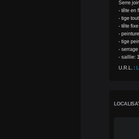
Serre jo
- tête en
- tige to
- tête fix
- peintur
- tige pe
- serrag
- saillie
U.R.L. : 
L
LOCALISA