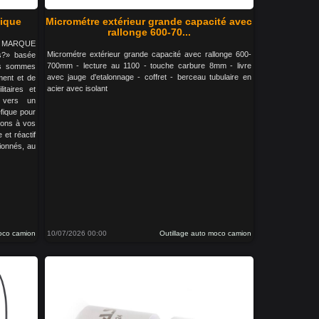
tique
Micrométre extérieur grande capacité avec
rallonge 600-70...
LA MARQUE
Micrométre extérieur grande capacité avec rallonge 600-
s?» basée
700mm - lecture au 1100 - touche carbure 8mm - livre
us sommes
avec jauge d'etalonnage - coffret - berceau tubulaire en
ment et de
acier avec isolant
litaires et
s vers un
fique pour
tons à vos
 et réactif
ionnés, au
moco camion
10/07/2026 00:00
Outillage auto moco camion