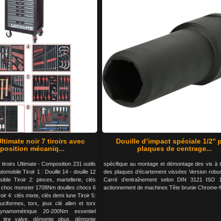
ltimate noir 7 tiroirs avec
Douille d’impact spéciale 1/2'' 
osition mécaniq...
plaques de centrage...
 tiroirs Ultimate - Composition 231 outils
spécifique au montage et démontage des vis à t
omobile Tiroir 1 : Douille 14 - douille 12
des plaques d’écartement vissées Version robu
sible Tiroir 2: pinces, martellerie, clés
Carré d’entraînement selon DIN 3121 ISO 
é à choc monster 1708Nm douilles chocs 6
actionnement de machines Tête brunie Chrome
roir 4: clés mixte, clés demi lune Tiroir 5:
ruciformes, torx, jeux clé allen et torx
ynamométrique 20-200Nm essentiel
 tire valve, démonte obus, démonte