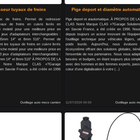
seur tuyaux de freins
Pige deport et diamètre automa
ux de freins. Permet de redresser
Pige deport et øautomatique. À PROPOS DE 
uyaux de freins en cuivre livrés en
CLAS Notre Marque CLAS «?Garage Solution
 moleté pour une meilleure prise en
en Savoie France, a été créée en 1996. No
 jeux d'adaptateurs interchangeables :
depuis toujours un acteur innovant de l’équipe
.35mm 14" et 8mm 516". Permet de
l’outillage technique pour véhicules légers, uti
nt les tuyaux de freins en cuivre livrés
poids lourds. Aujourd’hui, nous évoluon
che moleté pour une meilleure prise en
écosystème offrant des solutions globales, béné
 3 jeux d’adaptateurs interchangeables :
l’ensemble de nos partenaires. Nous nous adap
5mm 14" et 8mm 516" À PROPOS DE LA
besoins et budgets, en étant toujours plus simple
Notre Marque CLAS «?Garage
avec des hommes et des femmes experts, pass
 en Savoie France, a été créée en 1996
cœur d’une digitalisation à votre (...)
Outillage auto moco camion
11/07/2026 00:00
Outillage auto 