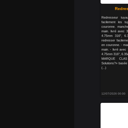
Redres
Redresseur tuya
facilement les t
couronne. manche
main. livré avec 3
4.75mm 316", 6
redresser facileme
en couronne. - man
main. - livré avec
4.75mm 316", 6.3
MARQUE CLAS 
Solutions?» basée
(...)
12/07/2026 00:00