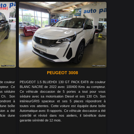
PEUGEOT 3008
e couleur
PEUGEOT 1.5 BLUEHDI 130 GT PACK EAT8 de couleur
pteur. Ce
BLANC NACRE de 2022 avec 100400 Kms au compteur.
us séduire
Ce véhicule doccasion de 5 portes a tout pour vous
 Ch. Son
séduire avec sa motorisation Diesel et ses 130 Ch. Son
ondront à
intérieurGRIS spacieux et ses 5 places répondront à
dune boîte
toutes vos attentes. Cette voiture est équipée dune boîte
sion a été
Automatique avec 8 rapports. Ce véhicule doccasion a été
ficie dune
contrôlé et révisé dans nos ateliers, il bénéficie dune
garantie sérénité de 12 mois.