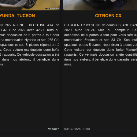
YUNDAI TUCSON
CITROEN C3
IN 265 N-LINE EXECUTIVE 4X4 de
CITROEN 1.2 83 SHINE de couleur BLANC BA
 GREY de 2022 avec 42696 Kms au
2020 avec 59124 Kms au compteur. Ce 
cule doccasion de 5 portes a tout pour
doccasion de 5 portes a tout pour vous sédui
sa motorisation Hybride et ses 265 Ch.
motorisation Essence et ses 83 Ch. Son inté
 spacieux et ses 5 places répondront à
spacieux et ses 5 places répondront à toutes vo
s. Cette voiture est équipée dune boîte
Cette voiture est équipée dune boîte Manuel
 rapports. Ce véhicule doccasion a été
rapports. Ce véhicule doccasion a été contrôlé
é dans nos ateliers, il bénéficie dune
dans nos ateliers, il bénéficie dune garantie sér
ur .
mois.
Voitures
03/07/2026 00:00