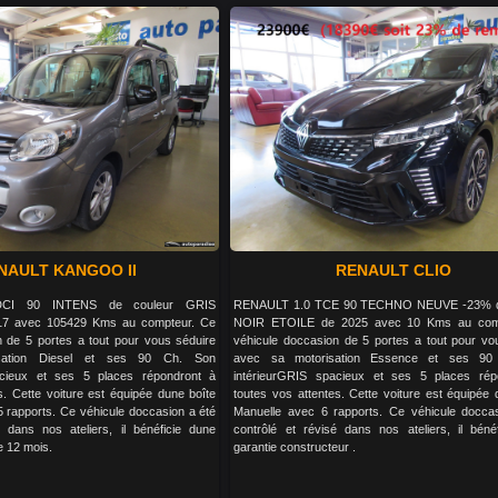
NAULT KANGOO II
RENAULT CLIO
CI 90 INTENS de couleur GRIS
RENAULT 1.0 TCE 90 TECHNO NEUVE -23% d
7 avec 105429 Kms au compteur. Ce
NOIR ETOILE de 2025 avec 10 Kms au com
n de 5 portes a tout pour vous séduire
véhicule doccasion de 5 portes a tout pour vo
sation Diesel et ses 90 Ch. Son
avec sa motorisation Essence et ses 90
acieux et ses 5 places répondront à
intérieurGRIS spacieux et ses 5 places rép
s. Cette voiture est équipée dune boîte
toutes vos attentes. Cette voiture est équipée 
apports. Ce véhicule doccasion a été
Manuelle avec 6 rapports. Ce véhicule docca
é dans nos ateliers, il bénéficie dune
contrôlé et révisé dans nos ateliers, il béné
e 12 mois.
garantie constructeur .