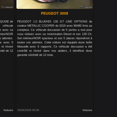
PEUGEOT 3008
NQUISE de
PEUGEOT 1.5 BLUEHDI 130 GT LINE OPTIONS de
véhicule
couleur METALLIC COOPER de 2019 avec 86480 Kms au
re avec sa
compteur. Ce véhicule doccasion de 5 portes a tout pour
rieurNOIR
vous séduire avec sa motorisation Diesel et ses 130 Ch.
s attentes.
Son intérieurNOIR spacieux et ses 5 places répondront à
le avec 5
toutes vos attentes. Cette voiture est équipée dune boîte
 et révisé
Manuelle avec 6 rapports. Ce véhicule doccasion a été
énité de 12
contrôlé et révisé dans nos ateliers, il bénéficie dune
garantie sérénité de 12 mois.
Voitures
29/06/2026 00:00
Voitures