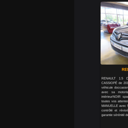
RE
RENAULT 1.5 D
CASSIOPÉ de 201
véhicule doccasio
avec sa motori
intérieurNOIR sp
toutes vos attente
MANUELLE avec 5 r
contrôlé et révis
garantie sérénité d