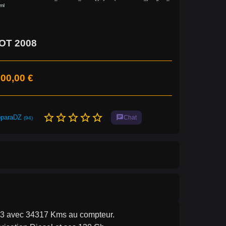
ml
OT 2008
00,00 €
star_border
star_border
star_border
star_border
star_border
oparaDZ
chat
Chat
(94)
 avec 34317 Kms au compteur.