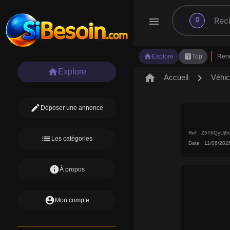
search
menu
0
home
looks_one
Explore
Top
Ren
home
Explore
home
chevron_right
Accueil
Véhic
edit
Déposer une annonce
Ref : Z5T6QyUj
list
Les catégories
Date : 11/06/202
info
À propos
account_circle
Mon compte