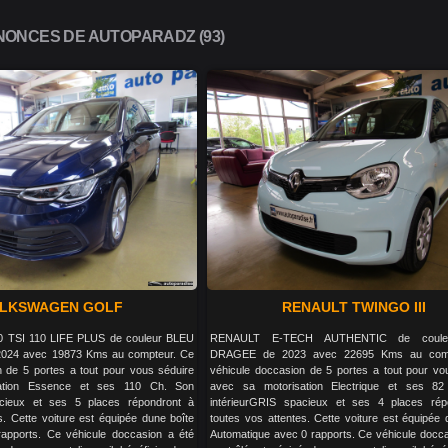
ONCES DE AUTOPARADZ (93)
LKSWAGEN GOLF
RENAULT TWINGO III
TSI 110 LIFE PLUS de couleur BLEU
RENAULT E-TECH AUTHENTIC de coule
024 avec 19873 Kms au compteur. Ce
DRAGEE de 2023 avec 22695 Kms au comp
n de 5 portes a tout pour vous séduire
véhicule doccasion de 5 portes a tout pour vo
ation Essence et ses 110 Ch. Son
avec sa motorisation Electrique et ses 8
acieux et ses 5 places répondront à
intérieurGRIS spacieux et ses 4 places rép
s. Cette voiture est équipée dune boîte
toutes vos attentes. Cette voiture est équipée 
apports. Ce véhicule doccasion a été
Automatique avec 0 rapports. Ce véhicule docca