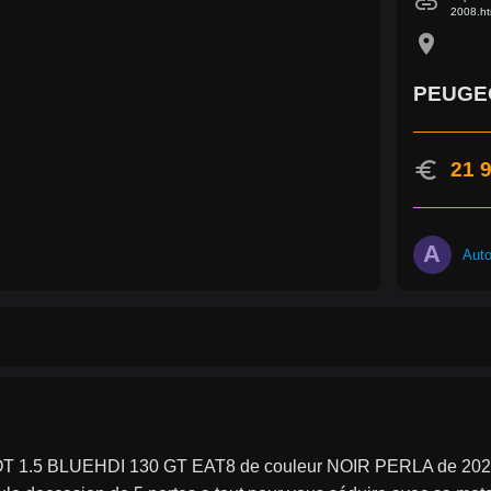
link
2008.ht
location_on
PEUGE
euro
21 9
A
Aut
 1.5 BLUEHDI 130 GT EAT8 de couleur NOIR PERLA de 2023