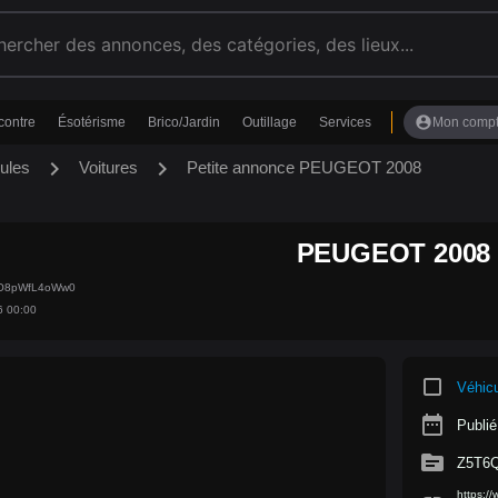
account_circle
contre
Ésotérisme
Brico/Jardin
Outillage
Services
Mon comp
chevron_right
chevron_right
ules
Voitures
Petite annonce PEUGEOT 2008
PEUGEOT 2008
6O8pWfL4oWw0
6 00:00
crop_square
Véhic
date_range
Publié
source
Z5T6
https: