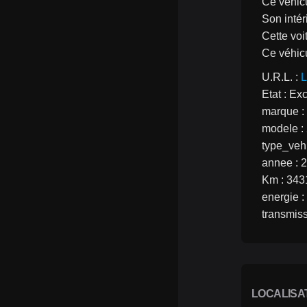
Ce véhicu
Son intér
Cette voi
Ce véhicu
U.R.L. : 
L
Etat : Ex
marque 
modele :
type_vehi
annee : 
Km : 34
energie :
transmis
LOCALISA