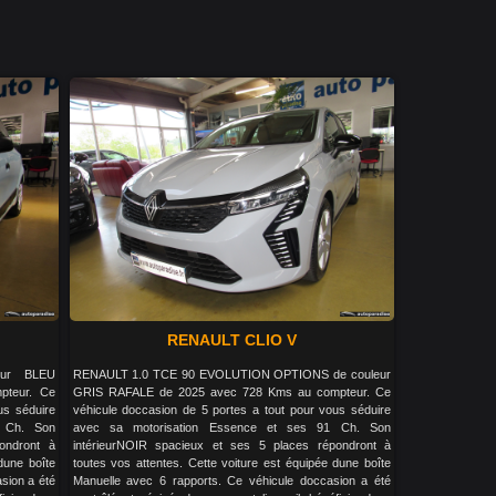
RENAULT CLIO V
ur BLEU
RENAULT 1.0 TCE 90 EVOLUTION OPTIONS de couleur
teur. Ce
GRIS RAFALE de 2025 avec 728 Kms au compteur. Ce
us séduire
véhicule doccasion de 5 portes a tout pour vous séduire
2 Ch. Son
avec sa motorisation Essence et ses 91 Ch. Son
ondront à
intérieurNOIR spacieux et ses 5 places répondront à
dune boîte
toutes vos attentes. Cette voiture est équipée dune boîte
sion a été
Manuelle avec 6 rapports. Ce véhicule doccasion a été