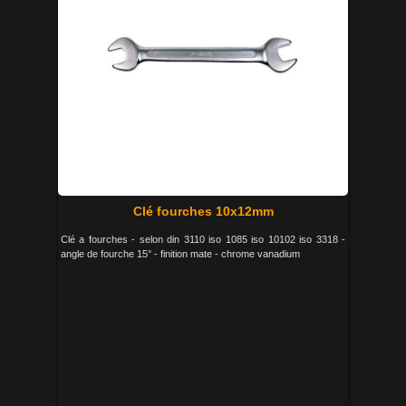
Clé fourches 10x12mm
Clé a fourches - selon din 3110 iso 1085 iso 10102 iso 3318 -
angle de fourche 15° - finition mate - chrome vanadium