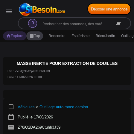
Déposer une annonce
menu
search
clear_all
0
home
looks_one
Explore
Top
Rencontre
Ésotérisme
Brico/Jardin
Outilla
MASSE INERTIE POUR EXTRACTION DE DOUILLES
Ref : Z78iQ2DA2p9Ctuhh3J39
Date : 17/06/2026 00:00
crop_square
Véhicules
>
Outillage auto moco camion
date_range
Publié le 17/06/2026
source
Z78iQ2DA2p9Ctuhh3J39