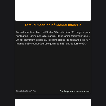
Taraud machine hélicoïdal m50x1.5
Taraud machine hss co5% din 374 hélicoïdal 35 degres pour
application : acier non allie jusqu'a 90 kg acier faiblement allie <
90 kg aluminium alliage alu silicium classe de tolérance iso 6 h
nuance co5% coupe à droite goujures h35° entree forme c2-3
18/07/2026 00:00
Outillage auto moco camion