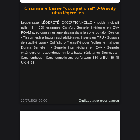
Chaussure basse "occupational" 0-Gravity
ultra légère, en...
Leggerezza LÉGÈRETÉ EXCEPTIONNELLE - poids indicatif
taille 42 : 330 grammes Comfort Semelle intérieure en EVA
FOAM avec coussinet amortissant dans la zone du talon Design
- Tissu mesh à haute respirabilité avec inserts en TPU - Support
de stabilité talon - Col "slip on" élastifié pour faciliter le maintien
Durata Semelle : - Semelle intermédiaire en EVA - Semelle
extérieure en caoutchouc nitrile à haute résistance Sicurezza -
Sans embout - Sans semelle anti-perforation 330 g EU: 39-48
UK: 6-13
25/07/2026 00:00
Outillage auto moco camion