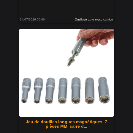
24/07/2026 00:00
Outillage auto moco camion
Jeu de douilles longues magnétiques, 7
pièces MM, carré d...