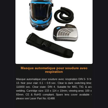
Masque automatique pour soudure avec
respiration
Masque automatique pour soudure avec respiration DIN 5- 9 9-
13. Noir pour clair: 0.1 – 0.8 sec. Clear to dark switching time:
110000 sec. Clear state: DIN 4. Suitable for MIG, TIG & arc
welding. Cartridge size: 133 x 114 x 10mm; viewing area: 100 x
83mm. CE & RoHS compliant. Spare lens cover available -
please see Laser Part No. 61488