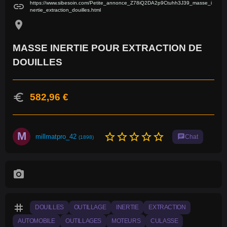
https://www.sibesoin.com/Petite_annonce_Z78iQ2DA2p9Ctuhh3J39_masse_i
link
nertie_extraction_douilles.html
location_on
MASSE INERTIE POUR EXTRACTION DE
DOUILLES
euro
582,96 €
M
star_border
star_border
star_border
star_border
star_border
millmatpro_42
chat
Chat
(1898)
photo_camera
tag
DOUILLES
OUTILLAGE
INERTIE
EXTRACTION
AUTOMOBILE
OUTILLAGES
MOTEURS
CULASSE