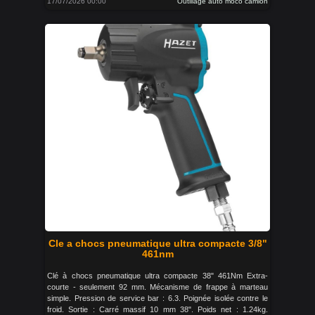
17/07/2026 00:00
Outillage auto moco camion
Cle a chocs pneumatique ultra compacte 3/8"
461nm
Clé à chocs pneumatique ultra compacte 38" 461Nm Extra-
courte - seulement 92 mm. Mécanisme de frappe à marteau
simple. Pression de service bar : 6.3. Poignée isolée contre le
froid. Sortie : Carré massif 10 mm 38". Poids net : 1.24kg.