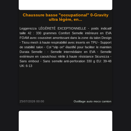
Chaussure basse "occupational" 0-Gravity
ultra légère, en...
Leggerezza LÉGÈRETÉ EXCEPTIONNELLE - poids indicatif
taille 42 : 330 grammes Comfort Semelle intérieure en EVA
FOAM avec coussinet amortissant dans la zone du talon Design
- Tissu mesh à haute respirabilité avec inserts en TPU - Support
de stabilité talon - Col "slip on" élastifié pour faciliter le maintien
Durata Semelle : - Semelle intermédiaire en EVA - Semelle
extérieure en caoutchouc nitrile à haute résistance Sicurezza -
Sans embout - Sans semelle anti-perforation 330 g EU: 39-48
UK: 6-13
25/07/2026 00:00
Outillage auto moco camion