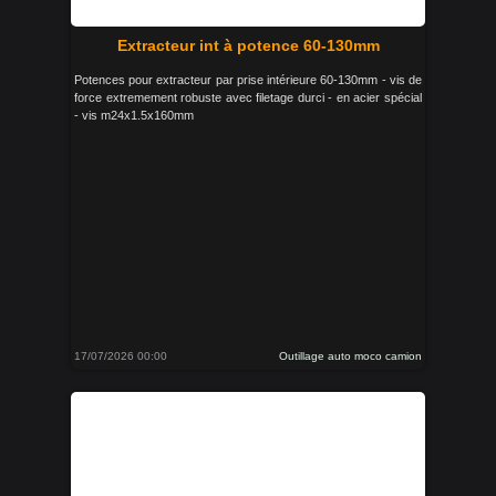
Extracteur int à potence 60-130mm
Potences pour extracteur par prise intérieure 60-130mm - vis de
force extremement robuste avec filetage durci - en acier spécial
- vis m24x1.5x160mm
17/07/2026 00:00
Outillage auto moco camion