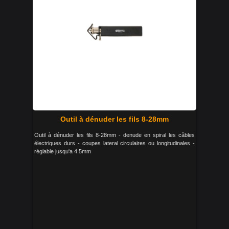
Outil à dénuder les fils 8-28mm
Outil à dénuder les fils 8-28mm - denude en spiral les câbles
électriques durs - coupes lateral circulaires ou longitudinales -
réglable jusqu'a 4.5mm