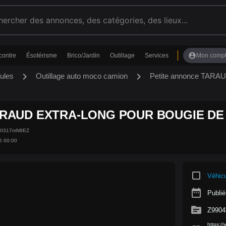
account_circle
contre
Ésotérisme
Brico/Jardin
Outillage
Services
Mon comp
chevron_right
chevron_right
ules
Outillage auto moco camion
Petite annonce TA
RAUD EXTRA-LONG POUR BOUGIE DE
v0I317mN9EZ
6 00:00
crop_square
Véhic
date_range
Publié
source
Z9904
https:/