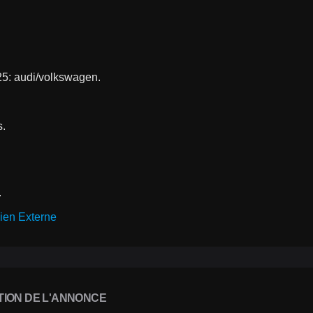
25: audi/volkswagen.
.
.
ien Externe
TION DE L'ANNONCE