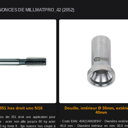
ONCES DE MILLMATPRO_42 (2052)
351 hss droit unc 5/16
Douille, intérieur Ø 30mm, extéri
40mm
s din 351 droit unc application pour
- Code EAN: 4042146638347 - Diamètre extéri
le : acier non allie jusqu'a 80 kg acier
40.0 mm - Diamètre intérieur en mm: 30.0 mm
 90 kg fonte ft . fgs nuance hss coupe à