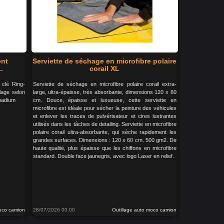
ent
Serviette de séchage en microfibre polaire
.
corail XL
 clé Ring-
Serviette de séchage en microfibre polaire corail extra-
llage selon
large, ultra-épaisse, très absorbante, dimensions 120 x 60
nadium
cm. Douce, épaisse et luxueuse, cette serviette en
microfibre est idéale pour sécher la peinture des véhicules
et enlever les traces de pulvérisateur et cires lustrantes
utilisés dans les tâches de detailing. Serviette en microfibre
polaire corail ultra-absorbante, qui sèche rapidement les
grandes surfaces. Dimensions : 120 x 60 cm. 500 gm2. De
haute qualité, plus épaisse que les chiffons en microfibre
standard. Double face jaunegris, avec logo Laser en relief.
moco camion
28/07/2026 00:00
Outillage auto moco camion