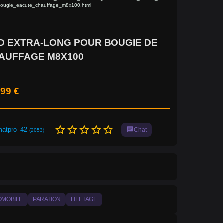
bougie_eacute_chauffage_m8x100.html
D EXTRA-LONG POUR BOUGIE DE
AUFFAGE M8X100
,99 €
star_border
star_border
star_border
star_border
star_border
matpro_42
chat
Chat
(2053)
OMOBILE
PARATION
FILETAGE