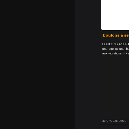
boulons a se
BOULONS A SERTIR 
une tige et une b
aux vibrations. - Fa
30/07/2026 00:00