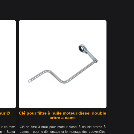
eur Ø
Clé pour filtre à huile moteur diesel double
arbre a came
eur en mm:
Clé de filtre à huile pour moteur diesel à double arbres à
 - Statut
cames - pour le démontage et le montage des couverClés