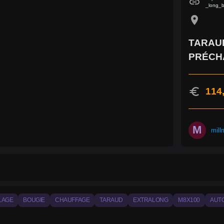
link
_long_
location_on
TARAU
PRÉCH
euro
114
M
mill
LAGE
BOUGIE
CHAUFFAGE
TARAUD
EXTRALONG
M8X100
AUT