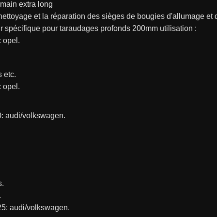
main extra long
 nettoyage et la réparation des sièges de bougies d'allumage et
r spécifique pour taraudages profonds 200mm utilisation :
 opel.
 etc.
 opel.
0: audi/volkswagen.
.
.
25: audi/volkswagen.