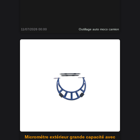
11/07/2026 00:00
Outillage auto moco camion
Micrométre extérieur grande capacité avec