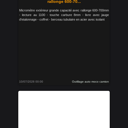
rallonge 600-70...
Micrométre extérieur grande capacité avec rallonge 600-700mm
- lecture au 1100 - touche carbure 8mm - livre avec jauge
d'etalonnage - coffret - berceau tubulaire en acier avec isolant
10/07/2026 00:00
Outillage auto moco camion