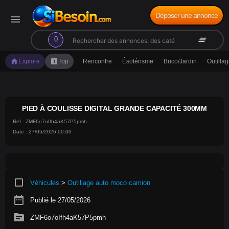
Déposer une annonce
menu
search
clear_all
0
home
looks_one
Explore
Top
Rencontre
Ésotérisme
Brico/Jardin
Outilla
PIED À COULISSE DIGITAL GRANDE CAPACITÉ 300MM
Ref : ZMF6o7oIfh4aK57P5pmh
Date : 27/05/2026 00:00
crop_square
Véhicules
>
Outillage auto moco camion
date_range
Publié le 27/05/2026
source
ZMF6o7oIfh4aK57P5pmh