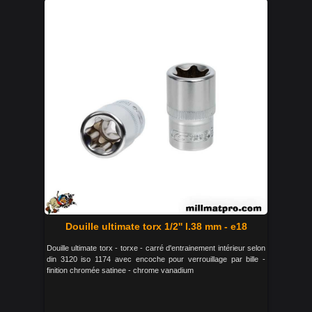
Douille ultimate torx 1/2'' l.38 mm - e18
Douille ultimate torx - torxe - carré d'entrainement intérieur selon
din 3120 iso 1174 avec encoche pour verrouillage par bille -
finition chromée satinee - chrome vanadium