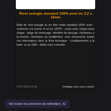
Rivet aveugle standard 100% acier trs 3.2 x
16mm
Boite de rivet aveugle ac trs tête ronde standard 100% acier -
conforme a la norme nf en iso 15979 - corps acier zingue.clous
zingue - plage de sertissage. diamètre de perçage .résistance a
la traction. résistance au cisaillement. vous retrouverez toutes
ces informations dans la fiche technique - conditionement a la
boite. ou au 1000 - delais nous consulter
07/07/2026 00:00
Outillage auto moco camion
Voir toutes les annonces de millmatpro_42