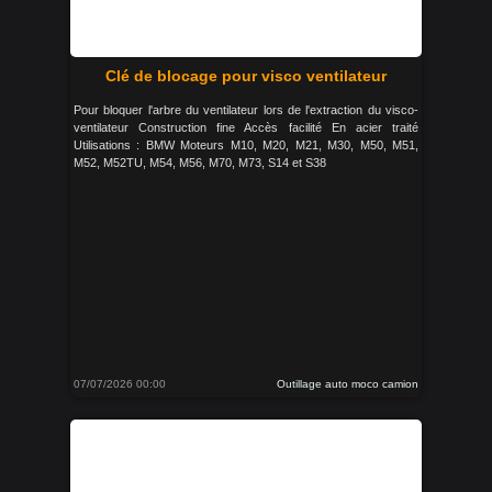
Clé de blocage pour visco ventilateur
Pour bloquer l'arbre du ventilateur lors de l'extraction du visco-
ventilateur Construction fine Accès facilité En acier traité
Utilisations : BMW Moteurs M10, M20, M21, M30, M50, M51,
M52, M52TU, M54, M56, M70, M73, S14 et S38
07/07/2026 00:00
Outillage auto moco camion