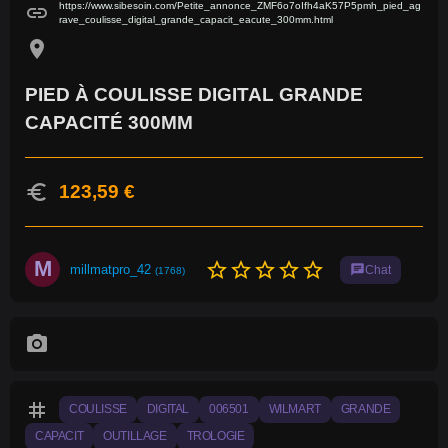
https://www.sibesoin.com/Petite_annonce_ZMF6o7oIfh4aK57P5pmh_pied_ag
link
rave_coulisse_digital_grande_capacit_eacute_300mm.html
location_on
PIED À COULISSE DIGITAL GRANDE
CAPACITÉ 300MM
euro
123,59 €
M
star_border
star_border
star_border
star_border
star_border
millmatpro_42
chat
Chat
(1768)
photo_camera
tag
COULISSE
DIGITAL
006501
WILMART
GRANDE
CAPACIT
OUTILLAGE
TROLOGIE