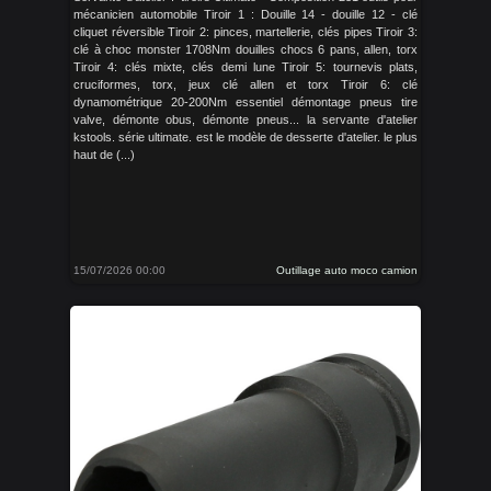
mécanicien automobile Tiroir 1 : Douille 14 - douille 12 - clé
cliquet réversible Tiroir 2: pinces, martellerie, clés pipes Tiroir 3:
clé à choc monster 1708Nm douilles chocs 6 pans, allen, torx
Tiroir 4: clés mixte, clés demi lune Tiroir 5: tournevis plats,
cruciformes, torx, jeux clé allen et torx Tiroir 6: clé
dynamométrique 20-200Nm essentiel démontage pneus tire
valve, démonte obus, démonte pneus... la servante d'atelier
kstools. série ultimate. est le modèle de desserte d'atelier. le plus
haut de (...)
15/07/2026 00:00
Outillage auto moco camion