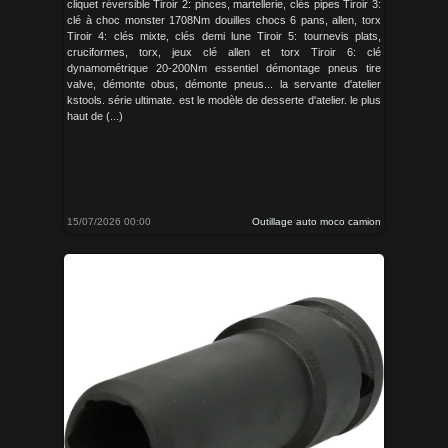
cliquet réversible Tiroir 2: pinces, martellerie, clés pipes Tiroir 3:
clé à choc monster 1708Nm douilles chocs 6 pans, allen, torx
Tiroir 4: clés mixte, clés demi lune Tiroir 5: tournevis plats,
cruciformes, torx, jeux clé allen et torx Tiroir 6: clé
dynamométrique 20-200Nm essentiel démontage pneus tire
valve, démonte obus, démonte pneus... la servante d'atelier
kstools. série ultimate. est le modèle de desserte d'atelier. le plus
haut de (...)
15/07/2026 00:00
Outillage auto moco camion