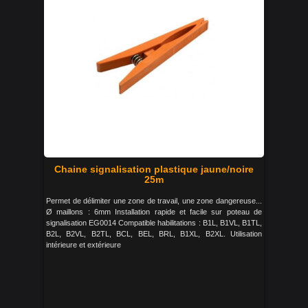
Chaine signalisation plastique jaune/noire
25m
Permet de délimiter une zone de travail, une zone dangereuse...
Ø maillons : 6mm Installation rapide et facile sur poteau de
signalisation EG0014 Compatible habilitations : B1L, B1VL, B1TL,
B2L, B2VL, B2TL, BCL, BEL, BRL, B1XL, B2XL. Utilisation
intérieure et extérieure