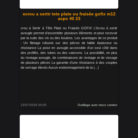
ecrou a sertir tete plate ou fraisée gofix m12
acpc 40 23
crou à Sertir à Tête Plate ou Fraisée GOFIX L'écrou à sertir
aveugle permet d’assembler plusieurs éléments et peut recevoir
par la suite des vis ou des boulons. Les avantages de ce produit
: Un filetage robuste sur des pièces de faible épaisseur ou
résistance La pose en aveugle accessible d’un seul côté dans
des profilés, des tubes ou des caissons. La possibilité, en plus
du rivetage aveugle, de combinaisons de rivetage et de vissage
de plusieurs pièces La garantie d’une résistance à des couples
de serrage élevés Aucun endommagement de la (...)
23/07/2026 00:00
Outillage auto moco camion