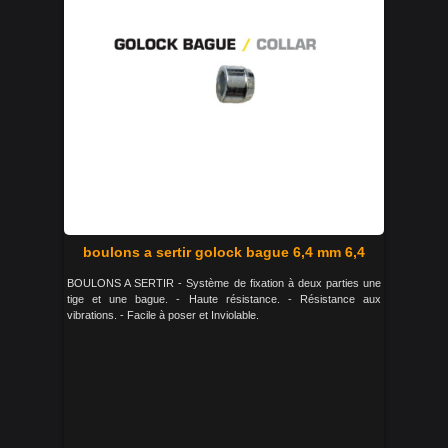
boulons a sertir golock bague 6,4 mm 6,4
BOULONS A SERTIR - Système de fixation à deux parties une
tige et une bague. - Haute résistance. - Résistance aux
vibrations. - Facile à poser et Inviolable.