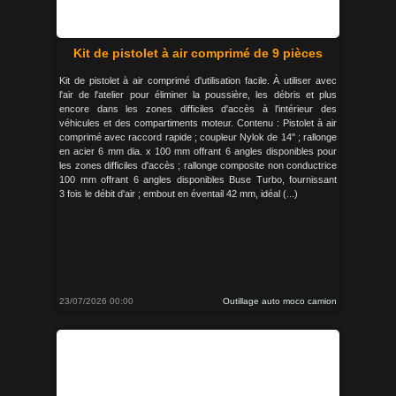
Kit de pistolet à air comprimé de 9 pièces
Kit de pistolet à air comprimé d'utilisation facile. À utiliser avec
l'air de l'atelier pour éliminer la poussière, les débris et plus
encore dans les zones difficiles d'accès à l'intérieur des
véhicules et des compartiments moteur. Contenu : Pistolet à air
comprimé avec raccord rapide ; coupleur Nylok de 14" ; rallonge
en acier 6 mm dia. x 100 mm offrant 6 angles disponibles pour
les zones difficiles d'accès ; rallonge composite non conductrice
100 mm offrant 6 angles disponibles Buse Turbo, fournissant
3 fois le débit d'air ; embout en éventail 42 mm, idéal (...)
23/07/2026 00:00
Outillage auto moco camion