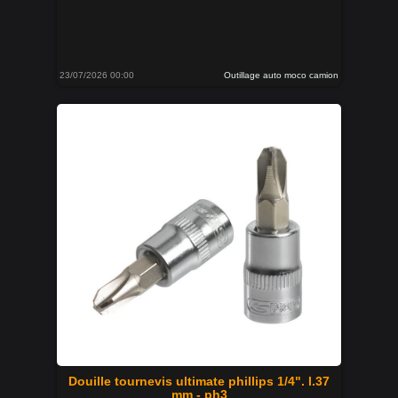
23/07/2026 00:00
Outillage auto moco camion
Douille tournevis ultimate phillips 1/4". l.37
mm - ph3