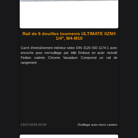
Rail de 6 douilles tournevis ULTIMATE XZN®
1/4'', M4-M10
Carré d'entraînement intérieur selon DIN 3120 ISO 1174-1 avec
encoche pour verrouillage par bille Embout en acier nickelé
Finition satinée Chrome Vanadium Comprend un rail de
rangement
23/07/2026 00:00
Outillage auto moco camion