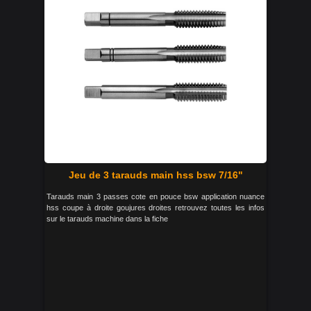
Jeu de 3 tarauds main hss bsw 7/16"
Tarauds main 3 passes cote en pouce bsw application nuance
hss coupe à droite goujures droites retrouvez toutes les infos
sur le tarauds machine dans la fiche