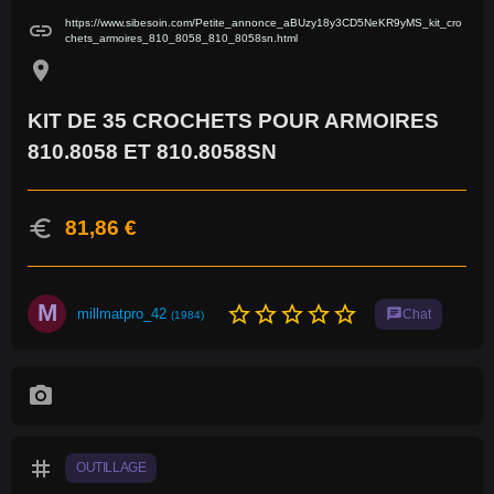
https://www.sibesoin.com/Petite_annonce_aBUzy18y3CD5NeKR9yMS_kit_cro
link
chets_armoires_810_8058_810_8058sn.html
location_on
KIT DE 35 CROCHETS POUR ARMOIRES
810.8058 ET 810.8058SN
euro
81,86 €
M
star_border
star_border
star_border
star_border
star_border
millmatpro_42
chat
Chat
(1984)
photo_camera
tag
OUTILLAGE