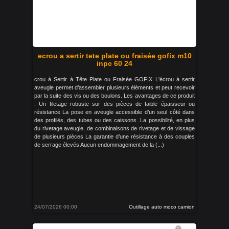
ecrou a sertir tete plate ou fraisée gofix m10
inpc 60 24
crou à Sertir à Tête Plate ou Fraisée GOFIX L'écrou à sertir
aveugle permet d’assembler plusieurs éléments et peut recevoir
par la suite des vis ou des boulons. Les avantages de ce produit
: Un filetage robuste sur des pièces de faible épaisseur ou
résistance La pose en aveugle accessible d’un seul côté dans
des profilés, des tubes ou des caissons. La possibilité, en plus
du rivetage aveugle, de combinaisons de rivetage et de vissage
de plusieurs pièces La garantie d’une résistance à des couples
de serrage élevés Aucun endommagement de la (...)
24/07/2026 00:00
Outillage auto moco camion