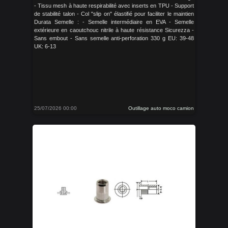
- Tissu mesh à haute respirabilité avec inserts en TPU - Support
de stabilité talon - Col "slip on" élastifié pour faciliter le maintien
Durata Semelle : - Semelle intermédiaire en EVA - Semelle
extérieure en caoutchouc nitrile à haute résistance Sicurezza -
Sans embout - Sans semelle anti-perforation 330 g EU: 39-48
UK: 6-13
25/07/2026 00:00
Outillage auto moco camion