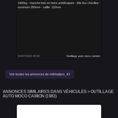
1000kg - manche bois en hetre antidérapant - tête fixe chevillee -
ouverture 350mm - saillie: 120mm
23/07/2026 00:00
Outillage auto moco camion
Voir toutes les annonces de millmatpro_42
ANNONCES SIMILAIRES DANS VÉHICULES > OUTILLAGE
AUTO MOCO CAMION (1983)