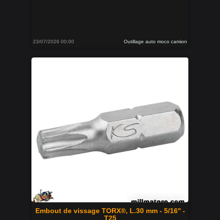
23/07/2026 00:00
Outillage auto moco camion
Embout de vissage TORX®, L.30 mm - 5/16'' -
T25