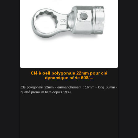
Clé à oeil polygonale 22mm pour clé
dynamique série 608/...
Clé polygonale 22mm - emmanchement : 16mm - long 66mm -
qualité premium beta depuis 1939