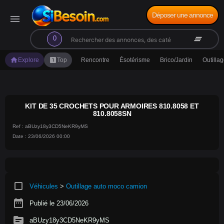
Déposer une annonce
menu
search
clear_all
0
home
looks_one
Explore
Top
Rencontre
Ésotérisme
Brico/Jardin
Outilla
KIT DE 35 CROCHETS POUR ARMOIRES 810.8058 ET
810.8058SN
Ref : aBUzy18y3CD5NeKR9yMS
Date : 23/06/2026 00:00
crop_square
Véhicules
>
Outillage auto moco camion
date_range
Publié le 23/06/2026
source
aBUzy18y3CD5NeKR9yMS