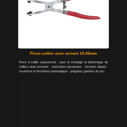
Pince collier auto serrant 15-56mm
Pince à collier autoserrant - pour le montage et démontage de
colliers auto-serrants - machoires pivotantes - fonction cliquet -
ouverture et fermeture automatique - poignées gainées de pvc