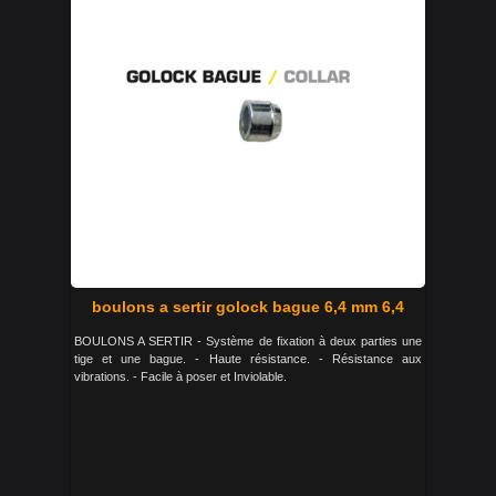
boulons a sertir golock bague 6,4 mm 6,4
BOULONS A SERTIR - Système de fixation à deux parties une
tige et une bague. - Haute résistance. - Résistance aux
vibrations. - Facile à poser et Inviolable.