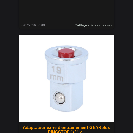
30/07/2026 00:00
Outillage auto moco camion
Adaptateur carré d'entrainement GEARplus
RINGSTOP 1/2'' x...