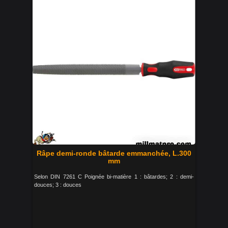
Râpe demi-ronde bâtarde emmanchée, L.300
mm
Selon DIN 7261 C Poignée bi-matière 1 : bâtardes; 2 : demi-
douces; 3 : douces