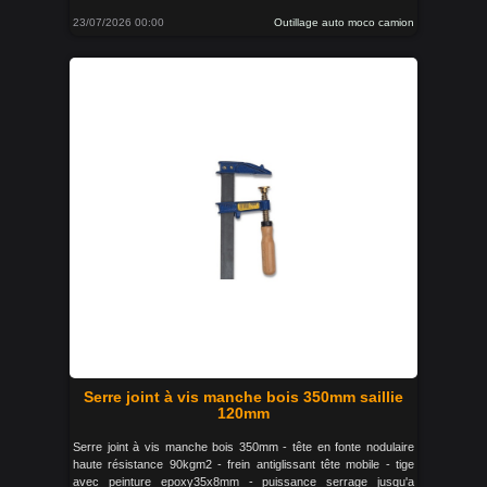
23/07/2026 00:00
Outillage auto moco camion
Serre joint à vis manche bois 350mm saillie
120mm
Serre joint à vis manche bois 350mm - tête en fonte nodulaire
haute résistance 90kgm2 - frein antiglissant tête mobile - tige
avec peinture epoxy35x8mm - puissance serrage jusqu'a