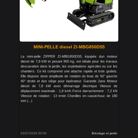
MINI-PELLE diesel ZI-MBG850DS5
La mini-pelle ZIPPER ZI-MBG850DS5, équipée dun moteur
diesel de 7,8 kW et pesant 900 kg, est idéale pour les travaux
dexcavation dans le jardin, les exploitations agricoles ou sur les
chantiers. Ce kit comprend une attache rapide et trois godets.
Elle dispose dune amplitude de rotation du bras de 50° gauche
40° droite et dun siège pour lopérateur. Garantie 2ans Moteur
diesel de 7,8 kW avec démarrage électrique Vitesse de
déplacement maximale : 1,8 kmh Force darrachement : 7,2 kN
Vitesse de rotation : 13 trmin Chenilles en caoutchouc de 180
mm (...)
03/07/2026 00:00
Bricolage et jardin