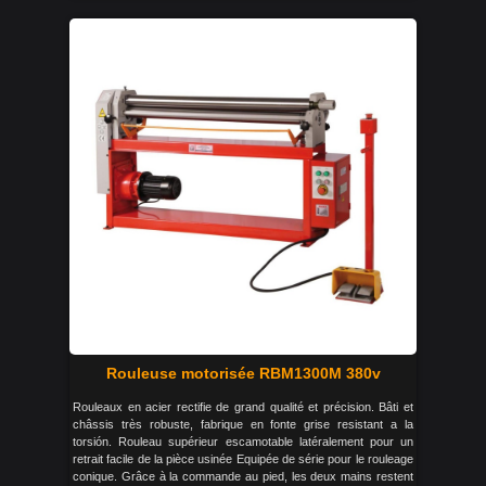
Rouleuse motorisée RBM1300M 380v
Rouleaux en acier rectifie de grand qualité et précision. Bâti et
châssis très robuste, fabrique en fonte grise resistant a la
torsión. Rouleau supérieur escamotable latéralement pour un
retrait facile de la pièce usinée Equipée de série pour le rouleage
conique. Grâce à la commande au pied, les deux mains restent