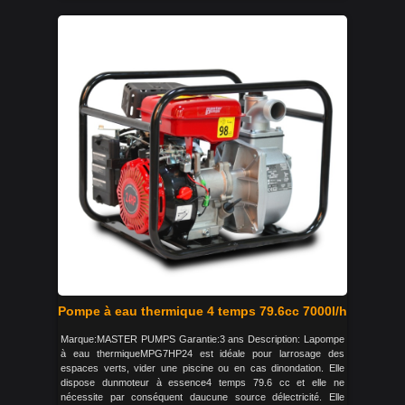
Pompe à eau thermique 4 temps 79.6cc 7000l/h
Marque:MASTER PUMPS Garantie:3 ans Description: Lapompe
à eau thermiqueMPG7HP24 est idéale pour larrosage des
espaces verts, vider une piscine ou en cas dinondation. Elle
dispose dunmoteur à essence4 temps 79.6 cc et elle ne
nécessite par conséquent daucune source délectricité. Elle