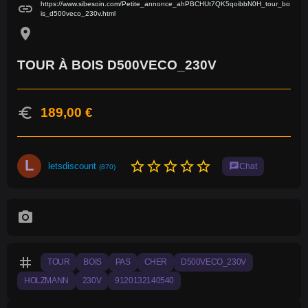
https://www.sibesoin.com/Petite_annonce_ahPBCHUt7QK5qoibbN0H_tour_bo
link
is_d500veco_230v.html
location_on
TOUR À BOIS D500VECO_230V
euro
189,00 €
L
star_border
star_border
star_border
star_border
star_border
letsdiscount
chat
Chat
(870)
photo_camera
tag
TOUR
BOIS
PAS
CHER
D500VECO_230V
HOLZMANN
230V
9120132140540