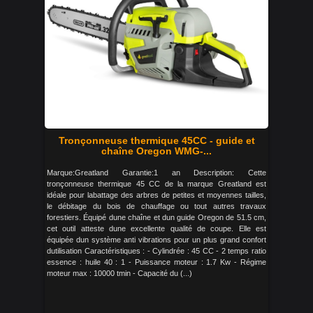
Tronçonneuse thermique 45CC - guide et
chaîne Oregon WMG-...
Marque:Greatland Garantie:1 an Description: Cette
tronçonneuse thermique 45 CC de la marque Greatland est
idéale pour labattage des arbres de petites et moyennes tailles,
le débitage du bois de chauffage ou tout autres travaux
forestiers. Équipé dune chaîne et dun guide Oregon de 51.5 cm,
cet outil atteste dune excellente qualité de coupe. Elle est
équipée dun système anti vibrations pour un plus grand confort
dutilisation Caractéristiques : - Cylindrée : 45 CC - 2 temps ratio
essence : huile 40 : 1 - Puissance moteur : 1.7 Kw - Régime
moteur max : 10000 tmin - Capacité du (...)