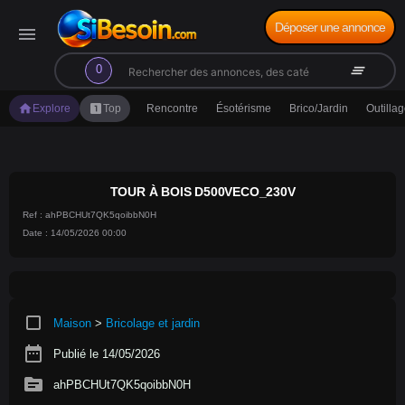
Déposer une annonce
menu
search
clear_all
0
home
looks_one
Explore
Top
Rencontre
Ésotérisme
Brico/Jardin
Outilla
TOUR À BOIS D500VECO_230V
Ref : ahPBCHUt7QK5qoibbN0H
Date : 14/05/2026 00:00
crop_square
Maison
>
Bricolage et jardin
date_range
Publié le 14/05/2026
source
ahPBCHUt7QK5qoibbN0H