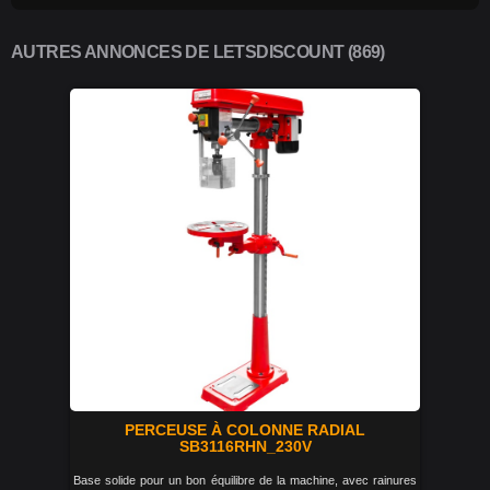
AUTRES ANNONCES DE LETSDISCOUNT (869)
PERCEUSE À COLONNE RADIAL
SB3116RHN_230V
Base solide pour un bon équilibre de la machine, avec rainures