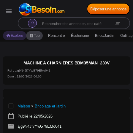
Déposer une annonce
menu
search
clear_all
0
home
looks_one
Explore
Top
Rencontre
Ésotérisme
Brico/Jardin
Outilla
MACHINE A CHARNIERES BBM35MAN_230V
Ref : ajg9N4Jf7YwG79EMo041
Date : 22/05/2026 00:00
crop_square
Maison
>
Bricolage et jardin
date_range
Publié le 22/05/2026
source
ajg9N4Jf7YwG79EMo041