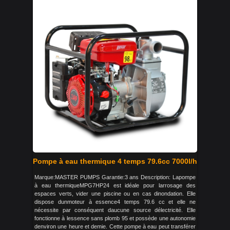
Pompe à eau thermique 4 temps 79.6cc 7000l/h
Marque:MASTER PUMPS Garantie:3 ans Description: Lapompe
à eau thermiqueMPG7HP24 est idéale pour larrosage des
espaces verts, vider une piscine ou en cas dinondation. Elle
dispose dunmoteur à essence4 temps 79.6 cc et elle ne
nécessite par conséquent daucune source délectricité. Elle
fonctionne à lessence sans plomb 95 et possède une autonomie
denviron une heure et demie. Cette pompe à eau peut transférer