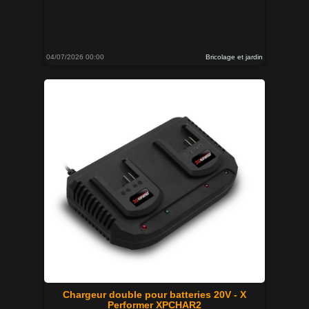
04/07/2026 00:00
Bricolage et jardin
Chargeur double pour batteries 20V - X
Performer XPCHAR2