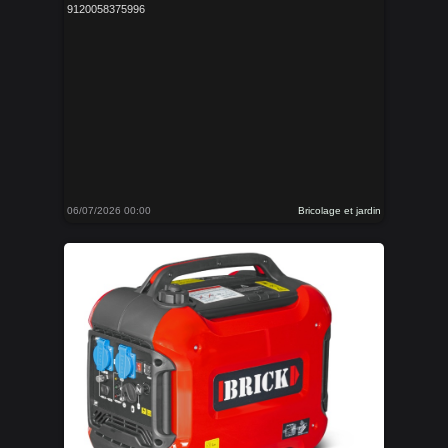
9120058375996
06/07/2026 00:00
Bricolage et jardin