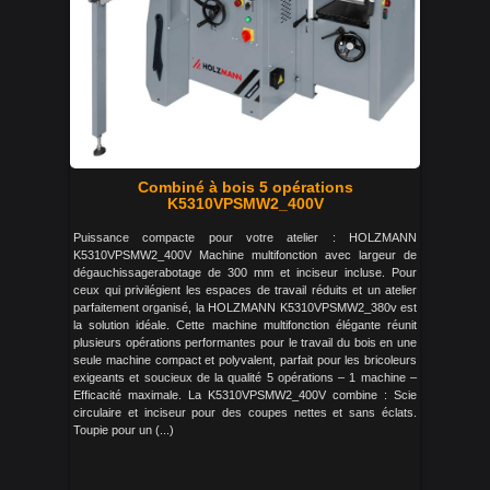
Combiné à bois 5 opérations
K5310VPSMW2_400V
Puissance compacte pour votre atelier : HOLZMANN
K5310VPSMW2_400V Machine multifonction avec largeur de
dégauchissagerabotage de 300 mm et inciseur incluse. Pour
ceux qui privilégient les espaces de travail réduits et un atelier
parfaitement organisé, la HOLZMANN K5310VPSMW2_380v est
la solution idéale. Cette machine multifonction élégante réunit
plusieurs opérations performantes pour le travail du bois en une
seule machine compact et polyvalent, parfait pour les bricoleurs
exigeants et soucieux de la qualité 5 opérations – 1 machine –
Efficacité maximale. La K5310VPSMW2_400V combine : Scie
circulaire et inciseur pour des coupes nettes et sans éclats.
Toupie pour un (...)