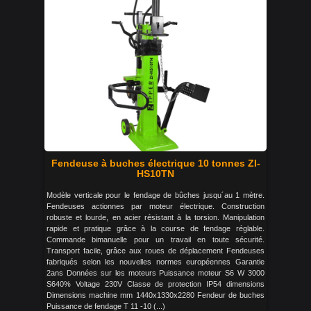
Fendeuse à buches électrique 10 tonnes ZI-
HS10TN
Modèle verticale pour le fendage de bûches jusqu´au 1 mètre.
Fendeuses actionnes par moteur électrique. Construction
robuste et lourde, en acier résistant à la torsion. Manipulation
rapide et pratique grâce à la course de fendage réglable.
Commande bimanuelle pour un travail en toute sécurité.
Transport facile, grâce aux roues de déplacement Fendeuses
fabriqués selon les nouvelles normes européennes Garantie
2ans Données sur les moteurs Puissance moteur S6 W 3000
S640% Voltage 230V Classe de protection IP54 dimensions
Dimensions machine mm 1440x1330x2280 Fendeur de buches
Puissance de fendage T 11 -10 (...)