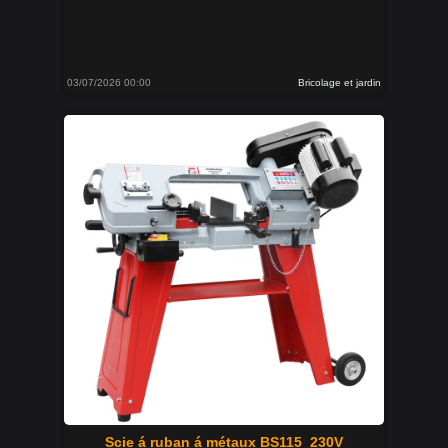
03/07/2026 00:00
Bricolage et jardin
Scie á ruban á métaux BS115_230V