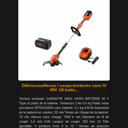
Débroussailleuse / coupe-bordures sans fil
40V. 2A batte...
Tension nominale: GARANTIE 2ANS HORS BATTERIE 40 V
Type et poids de la batterie: Timberpro 2 Ah 0.9 kg Poids selon
procédure EPTA 012003 sans batterie: 3.1 kg 6.83 lb Autonomie
de la batterie en continu: 20 min Temps de charge de la batterie:
70 min Vitesse sans charge: 7500 tr min Diamètre du fil de
coupe: 1.6 mm 0.06 Largeur de coupe: 300 mm 12 Tête
ajustable: 4 positions from 0 to 72 ° Niveau de pression