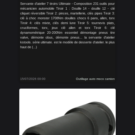
Servante d'atelier 7 tiroirs Ultimate - Composition 231 outils pour
mécanicien automobile Tiroir 1 : Douille 14 - douille 12 - clé
cliquet réversible Tiroir 2: pinces, martellerie, clés pipes Tiroir 3:
clé à choc monster 1708Nm douilles chocs 6 pans, allen, torx
Tiroir 4: clés mixte, clés demi lune Tiroir 5: tournevis plats,
cruciformes, torx, jeux clé allen et torx Tiroir 6: clé
dynamométrique 20-200Nm essentiel démontage pneus tire
valve, démonte obus, démonte pneus... la servante d'atelier
kstools. série ultimate. est le modèle de desserte d'atelier. le plus
haut de (...)
15/07/2026 00:00
Outillage auto moco camion