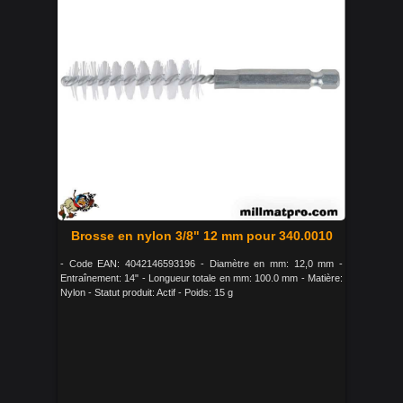
Brosse en nylon 3/8" 12 mm pour 340.0010
- Code EAN: 4042146593196 - Diamètre en mm: 12,0 mm -
Entraînement: 14" - Longueur totale en mm: 100.0 mm - Matière:
Nylon - Statut produit: Actif - Poids: 15 g