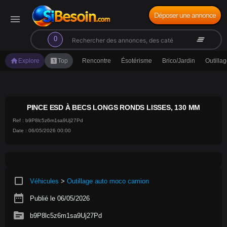
Déposer une annonce
menu
search
clear_all
0
home
looks_one
Explore
Top
Rencontre
Ésotérisme
Brico/Jardin
Outilla
PINCE ESD À BECS LONGS RONDS LISSES, 130 MM
Ref : b9P8lc5z6m1sa9Uj27Pd
Date : 06/05/2026 00:00
crop_square
Véhicules
>
Outillage auto moco camion
date_range
Publié le 06/05/2026
source
b9P8lc5z6m1sa9Uj27Pd