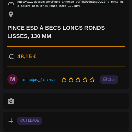
https://www.sibesoin.com/Petite_annonce_b9P8lc5z6m1sa9Uj27Pd_pince_es
link
d_agrave_becs_longs_ronds_lisses_130.html
location_on
PINCE ESD À BECS LONGS RONDS
LISSES, 130 MM
euro
48,15 €
M
star_border
star_border
star_border
star_border
star_border
millmatpro_42
chat
Chat
(1782)
photo_camera
tag
OUTILLAGE