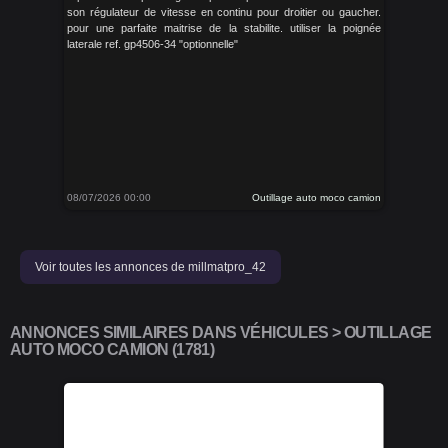
son régulateur de vitesse en continu pour droitier ou gaucher.
pour une parfaite maitrise de la stabilite. utiliser la poignée
laterale ref. gp4506-34 "optionnelle"
08/07/2026 00:00
Outillage auto moco camion
Voir toutes les annonces de millmatpro_42
ANNONCES SIMILAIRES DANS VÉHICULES > OUTILLAGE
AUTO MOCO CAMION (1781)