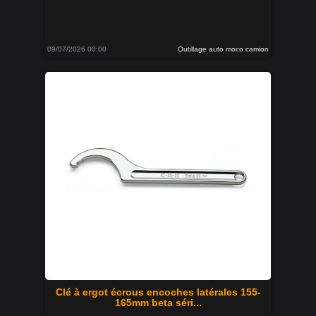
09/07/2026 00:00
Outillage auto moco camion
Clé à ergot écrous encoches latérales 155-
165mm beta séri...