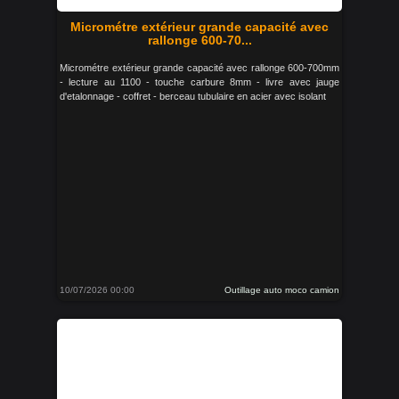
Micrométre extérieur grande capacité avec
rallonge 600-70...
Micrométre extérieur grande capacité avec rallonge 600-700mm
- lecture au 1100 - touche carbure 8mm - livre avec jauge
d'etalonnage - coffret - berceau tubulaire en acier avec isolant
10/07/2026 00:00
Outillage auto moco camion