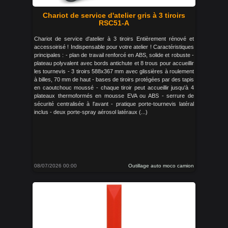
Chariot de service d'atelier gris à 3 tiroirs
RSC51-A
Chariot de service d'atelier à 3 tiroirs Entièrement rénové et
accessoirisé ! Indispensable pour votre atelier ! Caractéristiques
principales : - plan de travail renforcé en ABS, solide et robuste -
plateau polyvalent avec bords antichute et 8 trous pour accueillir
les tournevis - 3 tiroirs 588x367 mm avec glissières à roulement
à billes, 70 mm de haut - bases de tiroirs protégées par des tapis
en caoutchouc moussé - chaque tiroir peut accueillir jusqu'à 4
plateaux thermoformés en mousse EVA ou ABS - serrure de
sécurité centralisée à l'avant - pratique porte-tournevis latéral
inclus - deux porte-spray aérosol latéraux (...)
08/07/2026 00:00
Outillage auto moco camion