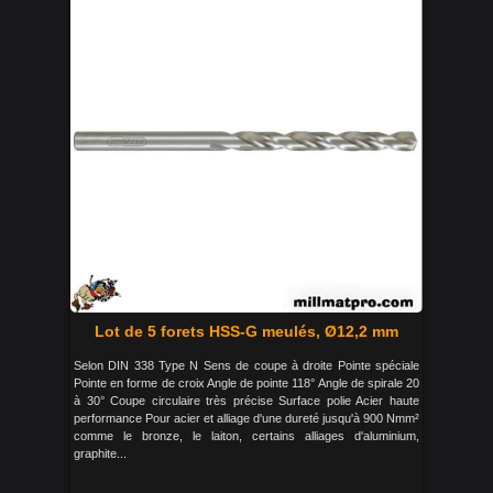
Lot de 5 forets HSS-G meulés, Ø12,2 mm
Selon DIN 338 Type N Sens de coupe à droite Pointe spéciale
Pointe en forme de croix Angle de pointe 118° Angle de spirale 20
à 30° Coupe circulaire très précise Surface polie Acier haute
performance Pour acier et alliage d'une dureté jusqu'à 900 Nmm²
comme le bronze, le laiton, certains alliages d'aluminium,
graphite...