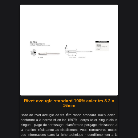
Rivet aveugle standard 100% acier trs 3.2 x
16mm
Boite de rivet aveugle ac trs tête ronde standard 100% acier -
conforme a la norme nf en iso 15979 - corps acier zingue.clous
zingue - plage de sertissage. diamètre de perçage .résistance a
la traction. résistance au cisaillement. vous retrouverez toutes
ces informations dans la fiche technique - conditionement a la