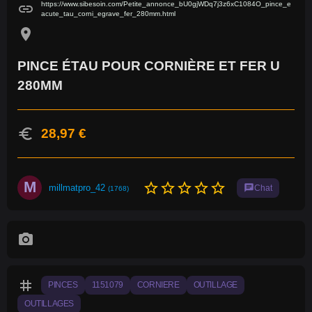
https://www.sibesoin.com/Petite_annonce_bU0gjWDq7j3z6xC1084O_pince_e
link
acute_tau_corni_egrave_fer_280mm.html
location_on
PINCE ÉTAU POUR CORNIÈRE ET FER U
280MM
euro
28,97 €
M
star_border
star_border
star_border
star_border
star_border
millmatpro_42
chat
Chat
(1768)
photo_camera
tag
PINCES
1151079
CORNIERE
OUTILLAGE
OUTILLAGES