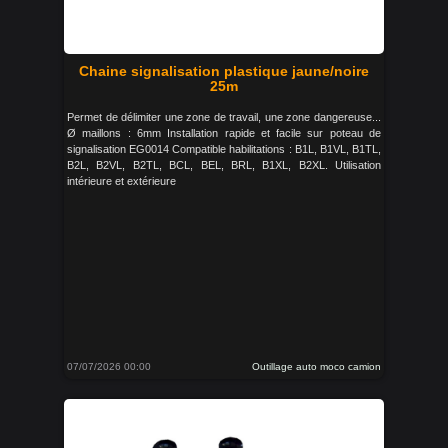
Chaine signalisation plastique jaune/noire
25m
Permet de délimiter une zone de travail, une zone dangereuse...
Ø maillons : 6mm Installation rapide et facile sur poteau de
signalisation EG0014 Compatible habilitations : B1L, B1VL, B1TL,
B2L, B2VL, B2TL, BCL, BEL, BRL, B1XL, B2XL. Utilisation
intérieure et extérieure
07/07/2026 00:00
Outillage auto moco camion