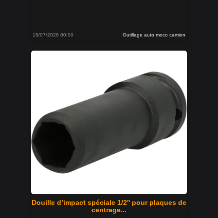
15/07/2026 00:00
Outillage auto moco camion
Douille d’impact spéciale 1/2'' pour plaques de
centrage...