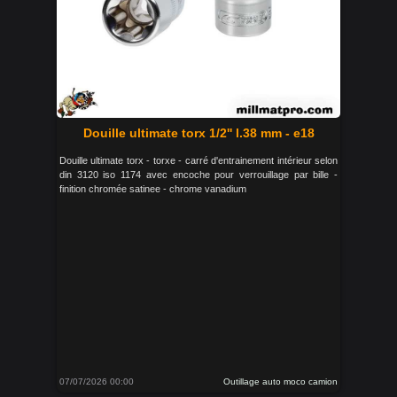
Douille ultimate torx 1/2'' l.38 mm - e18
Douille ultimate torx - torxe - carré d'entrainement intérieur selon
din 3120 iso 1174 avec encoche pour verrouillage par bille -
finition chromée satinee - chrome vanadium
07/07/2026 00:00
Outillage auto moco camion