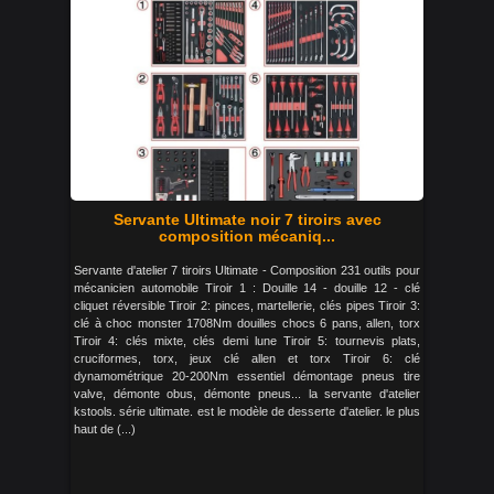
Servante Ultimate noir 7 tiroirs avec
composition mécaniq...
Servante d'atelier 7 tiroirs Ultimate - Composition 231 outils pour
mécanicien automobile Tiroir 1 : Douille 14 - douille 12 - clé
cliquet réversible Tiroir 2: pinces, martellerie, clés pipes Tiroir 3:
clé à choc monster 1708Nm douilles chocs 6 pans, allen, torx
Tiroir 4: clés mixte, clés demi lune Tiroir 5: tournevis plats,
cruciformes, torx, jeux clé allen et torx Tiroir 6: clé
dynamométrique 20-200Nm essentiel démontage pneus tire
valve, démonte obus, démonte pneus... la servante d'atelier
kstools. série ultimate. est le modèle de desserte d'atelier. le plus
haut de (...)