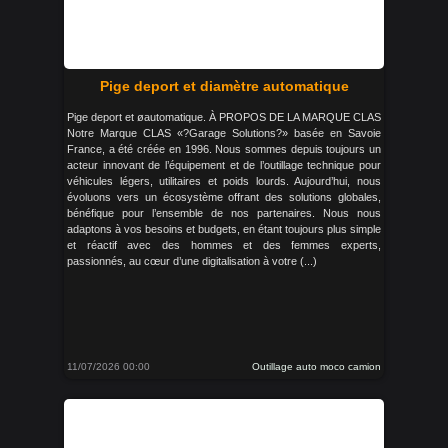
Pige deport et diamètre automatique
Pige deport et øautomatique. À PROPOS DE LA MARQUE CLAS
Notre Marque CLAS «?Garage Solutions?» basée en Savoie
France, a été créée en 1996. Nous sommes depuis toujours un
acteur innovant de l’équipement et de l’outillage technique pour
véhicules légers, utilitaires et poids lourds. Aujourd’hui, nous
évoluons vers un écosystème offrant des solutions globales,
bénéfique pour l’ensemble de nos partenaires. Nous nous
adaptons à vos besoins et budgets, en étant toujours plus simple
et réactif avec des hommes et des femmes experts,
passionnés, au cœur d’une digitalisation à votre (...)
11/07/2026 00:00
Outillage auto moco camion