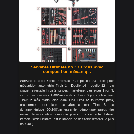
Servante Ultimate noir 7 tiroirs avec
composition mécaniq...
Servante d'atelier 7 tiroirs Ultimate - Composition 231 outils pour
mécanicien automobile Tiroir 1 : Douille 14 - douille 12 - clé
cliquet réversible Tiroir 2: pinces, martellerie, clés pipes Tiroir 3:
clé à choc monster 1708Nm douilles chocs 6 pans, allen, torx
Tiroir 4: clés mixte, clés demi lune Tiroir 5: tournevis plats,
cruciformes, torx, jeux clé allen et torx Tiroir 6: clé
dynamométrique 20-200Nm essentiel démontage pneus tire
valve, démonte obus, démonte pneus... la servante d'atelier
kstools. série ultimate. est le modèle de desserte d'atelier. le plus
haut de (...)