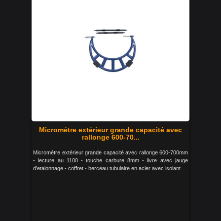
Micrométre extérieur grande capacité avec
rallonge 600-70...
Micrométre extérieur grande capacité avec rallonge 600-700mm
- lecture au 1100 - touche carbure 8mm - livre avec jauge
d'etalonnage - coffret - berceau tubulaire en acier avec isolant