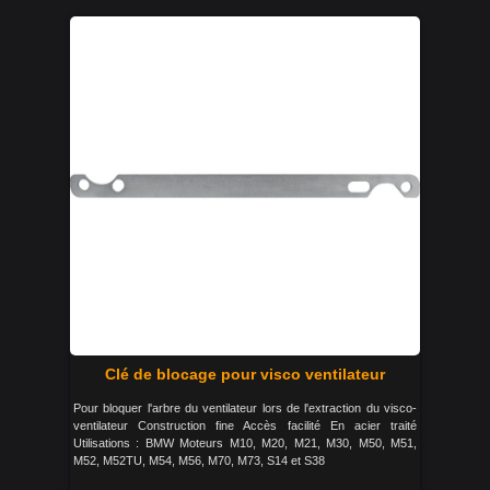
Clé de blocage pour visco ventilateur
Pour bloquer l'arbre du ventilateur lors de l'extraction du visco-
ventilateur Construction fine Accès facilité En acier traité
Utilisations : BMW Moteurs M10, M20, M21, M30, M50, M51,
M52, M52TU, M54, M56, M70, M73, S14 et S38