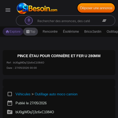
Déposer une annonce
menu
search
clear_all
0
home
looks_one
Explore
Top
Rencontre
Ésotérisme
Brico/Jardin
Outilla
PINCE ÉTAU POUR CORNIÈRE ET FER U 280MM
Ref : bU0gjWDq7j3z6xC1084O
Date : 27/05/2026 00:00
crop_square
Véhicules
>
Outillage auto moco camion
date_range
Publié le 27/05/2026
source
bU0gjWDq7j3z6xC1084O