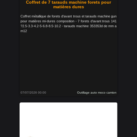
Coffret de 7 tarauds machine forets pour
matières dures
Coffret métallique de forets d'avant trous et tarauds machine gun
pour matières mi-dures composition - 7 forets d'avant trous 141
?2.5-3.3-4.2-5-6.8-8.5-10.2 - tarauds machine 353353d de mm a
m12
07/07/2026 00:00
Outillage auto moco camion