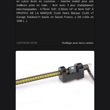
en cuivre livrés en couronne. - manche moleté pour une
meilleure prise en main. - livré avec 3 jeux d’adaptateurs
interchangeables : 4.75mm 316", 6.35mm 14" et 8mm 516" À
PROPOS DE LA MARQUE CLAS Notre Marque CLAS «?
Garage Solutions?» basée en Savoie France, a été créée en
1996 (...)
12/07/2026 00:00
Outillage auto moco camion