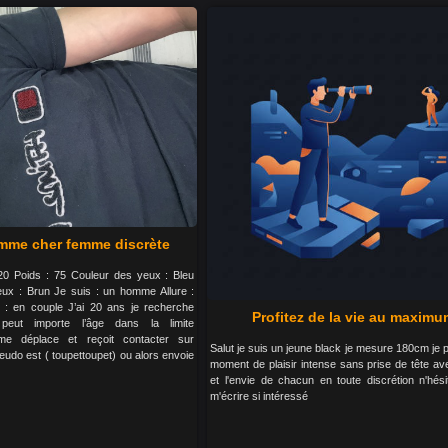
mme cher femme discrète
 20 Poids : 75 Couleur des yeux : Bleu
ux : Brun Je suis : un homme Allure :
 : en couple J’ai 20 ans je recherche
Profitez de la vie au maxim
peut importe l’âge dans la limite
me déplace et reçoit contacter sur
Salut je suis un jeune black je mesure 180cm je
udo est ( toupettoupet) ou alors envoie
moment de plaisir intense sans prise de tête av
et l'envie de chacun en toute discrétion n'hés
m'écrire si intéressé