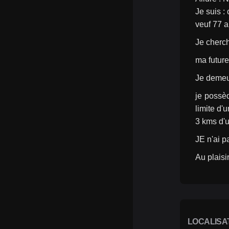
Je suis : 
veuf 77 a
Je cherc
ma futur
Je demeu
je possèd
limite d'
3 kms d'
JE n'ai p
Au plaisi
LOCALISA