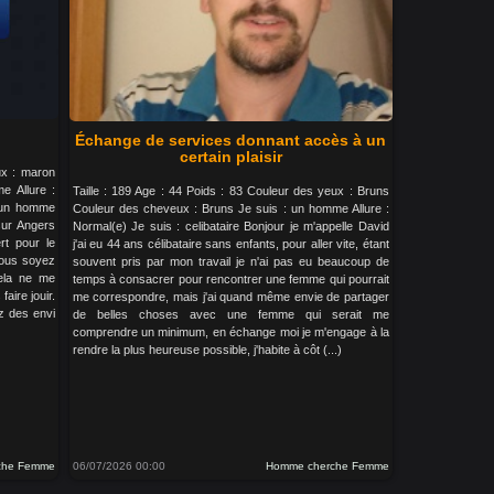
Échange de services donnant accès à un
certain plaisir
ux : maron
e Allure :
Taille : 189 Age : 44 Poids : 83 Couleur des yeux : Bruns
s un homme
Couleur des cheveux : Bruns Je suis : un homme Allure :
sur Angers
Normal(e) Je suis : celibataire Bonjour je m'appelle David
rt pour le
j'ai eu 44 ans célibataire sans enfants, pour aller vite, étant
vous soyez
souvent pris par mon travail je n'ai pas eu beaucoup de
ela ne me
temps à consacrer pour rencontrer une femme qui pourrait
aire jouir.
me correspondre, mais j'ai quand même envie de partager
z des envi
de belles choses avec une femme qui serait me
comprendre un minimum, en échange moi je m'engage à la
rendre la plus heureuse possible, j'habite à côt (...)
che Femme
06/07/2026 00:00
Homme cherche Femme