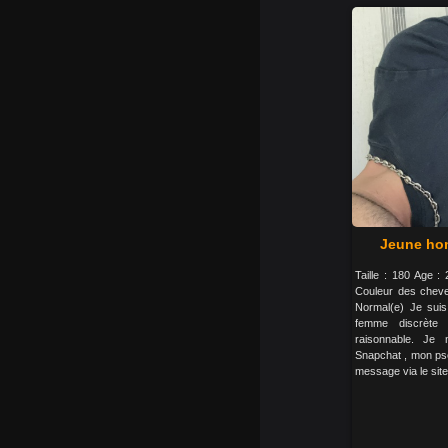
Jeune ho
Taille : 180 Age :
Couleur des cheve
Normal(e) Je suis
femme discrète 
raisonnable. Je 
Snapchat , mon pse
message via le site