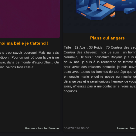
Plans cul angers
oi ma belle je t'attend !
Taille : 19 Age : 38 Poids : 70 Couleur des ye
Couleur des cheveux : noir Je suis : un homm
sans trop savoir pourquoi. Mais qui sais
Normal(e) Je suis : celibataire Bonjour, je sui
dit-on ! Pour un soir où pour la vie je ne
de 37 ans, je suis à la recherche de femme 
vie, dans ce monde d'aujourd'hui... On
pour avoir des relations sexuelle, je suis ouve
onc, vivons bien celle-ci
sexe avec toutes les femmes de tout âge que 
en couple marié enceinte gosse ou moche c
dérange pas et je serai toujours heureux de vous f
alors, n'hésitez pas à me contacter si vous ave
coquines.
Homme cherche Femme
06/07/2026 00:00
Homme cher