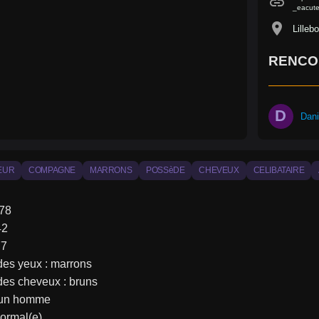
link
_eacute
location_on
Lilleb
RENCO
D
Dan
EUR
COMPAGNE
MARRONS
POSSèDE
CHEVEUX
CELIBATAIRE
178
42
77
des yeux : marrons
des cheveux : bruns
: un homme
Normal(e)