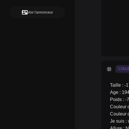
contact_mail
Voir l'annonceur
tag
COUL
Taille : -
Age : 19
Poids : -
Couleur 
Couleur 
Je suis 
Allure : 