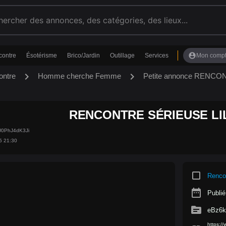
account_circle
contre
Ésotérisme
Brico/Jardin
Outillage
Services
Mon comp
chevron_right
chevron_right
ontre
Homme cherche Femme
Petite annonce RENC
RENCONTRE SÉRIEUSE L
U0PhJ4dK3Ji
5 21:30
crop_square
Renco
date_range
Publié
source
eBz6k
https:/