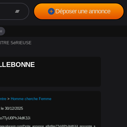
add_circle
Déposer une annonce
clear_all
te
ONTRE SéRIEUSE
ILLEBONNE
ntre
>
Homme cherche Femme
 le 30/12/2025
o7TyU0PhJ4dK3Ji
/www.sibesoin.com/Petite_annonce_eBz6ko7TyU0PhJ4dK3Ji_rencontre_s