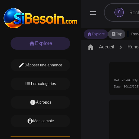
search
menu
0
home
looks_one
Explore
Top
Ren
home
Explore
home
chevron_right
Accueil
Renc
edit
Déposer une annonce
Ref : eBz6ko7Ty
list
Les catégories
Date : 30/12/202
info
À propos
account_circle
Mon compte