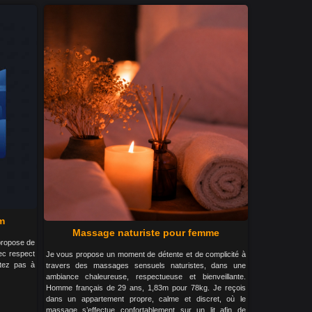
um
Massage naturiste pour femme
 propose de
ec respect
Je vous propose un moment de détente et de complicité à
itez pas à
travers des massages sensuels naturistes, dans une
ambiance chaleureuse, respectueuse et bienveillante.
Homme français de 29 ans, 1,83m pour 78kg. Je reçois
dans un appartement propre, calme et discret, où le
massage s’effectue confortablement sur un lit afin de