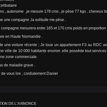
celibataire
ns , autonome  ,je mesure 178 cms , je pèse 77 kgs , cheveux b
he une compagne ,la solitude me pèse .
e compagne mesurera entre 165 et 170 cms poids en proportion 
re en Haute Normandie .
e une voiture récente ; Je loue un appartement F3 au RDC avec 
une ville de 10 000 habitants environ .elle possède tout service
une zone commerciale.
as de maladie grave .
r de vous lire , cordialement Daniel  
TION DE L'ANNONCE