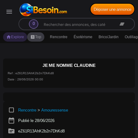
Déposer une annonce
menu
search
clear_all
0
home
looks_one
Explore
Top
Rencontre
Ésotérisme
Brico/Jardin
Outilla
JE ME NOMME CLAUDINE
Ref : eZ61R13AhK2b2n7DhKd8
Date : 28/06/2026 00:00
crop_square
Rencontre
>
Amouressense
date_range
Publié le 28/06/2026
source
eZ61R13AhK2b2n7DhKd8