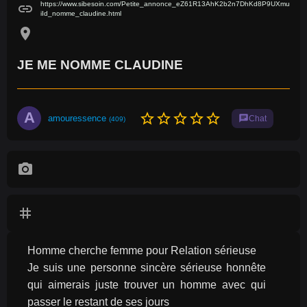
https://www.sibesoin.com/Petite_annonce_eZ61R13AhK2b2n7DhKd8P9UXmu
link
iId_nomme_claudine.html
location_on
JE ME NOMME CLAUDINE
A
star_border
star_border
star_border
star_border
star_border
amouressence
chat
Chat
(409)
photo_camera
tag
Homme cherche femme pour Relation sérieuse
Je suis une personne sincère sérieuse honnête 
qui aimerais juste trouver un homme avec qui 
passer le restant de ses jours